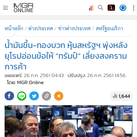
•
หน้าหลัก
หน้าหลัก
ต่างประเทศ
ข่าวต่างประเทศ
สหรัฐอเมริกา
•
ทันเหตุการณ์
•
น้ำมันขึ้น-ทองบวก หุ้นสหรัฐฯ พุ่งหลัง
ภาคใต้
•
ภูมิภาค
ยุโรปอ่อนข้อให้ “ทรัมป์” เลี่ยงสงคราม
•
Online Section
การค้า
•
บันเทิง
เผยแพร่:
26 ก.ค. 2561 04:43
ปรับปรุง:
26 ก.ค. 2561 14:56
•
ผู้จัดการรายวัน
โดย: MGR Online
•
คอลัมนิสต์
1,644
•
ละคร
•
CbizReview
•
Cyber BIZ
•
ผู้จัดกวน