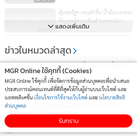
หุ้นสหรัฐฯ-ทองคำขึ้น น้ำมันบวกจาก
ข้อมูลคลังเบนซินสำรองอเมริกา
แสดงเพิ่มเติม
797
น้ำมันทรงตัว หุ้นสหรัฐฯขึ้น-ทองลง
ข่าวในหมวดล่าสุด
หลังเฟดประเมิน ศก.อเมริกาในทาง
บวก
1,286
ทรัมป์กับเฮกเซธปะทะคารมกันที่แคมป์เดวิด เรื่องการ
1
MGR Online ใช้คุกกี้ (Cookies)
ร่อยหรอของอาวุธ
MGR Online ใช้คุกกี้ เพื่อจัดการข้อมูลส่วนบุคคลเพื่อนำเสนอ
2
ประสบการณ์คอนเทนต์ที่ดีที่สุดให้กับผู้อ่านบนเว็บไซต์ และ
แอพพลิเคชั่น
เงื่อนไขการใช้งานเว็บไซต์
และ
นโยบายสิทธิ
น้ำมันคงที่-หุ้นสหรัฐฯปิดผสมผสาน ทองพุ่ง$152จาก
ส่วนบุคคล
3
ความหวังเปิดช่องแคบฮอร์มุซ
รับทราบ
4
ซีดีซีขยายพื้นที่ระบาด "ไซโคลสปอริอาซิส" เป็น 15 รัฐ