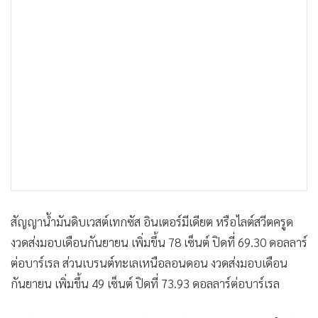
•
เกม
•
วิทยาศาสตร์
•
SMEs
•
หุ้น
•
อินโดจีน
•
กองทุนรวม
•
Celeb Online
•
Factcheck
•
ญี่ปุ่น
•
News1
สัญญาน้ำมันดิบเวสต์เทกซัส อินเตอร์มีเดียต หรือไลต์สวีตครูด
•
Gotomanager
งวดส่งมอบเดือนกันยายน เพิ่มขึ้น 78 เซ็นต์ ปิดที่ 69.30 ดอลลาร์
ต่อบาร์เรล ส่วนเบรนต์ทะเลเหนือลอนดอน งวดส่งมอบเดือน
กันยายน เพิ่มขึ้น 49 เซ็นต์ ปิดที่ 73.93 ดอลลาร์ต่อบาร์เรล