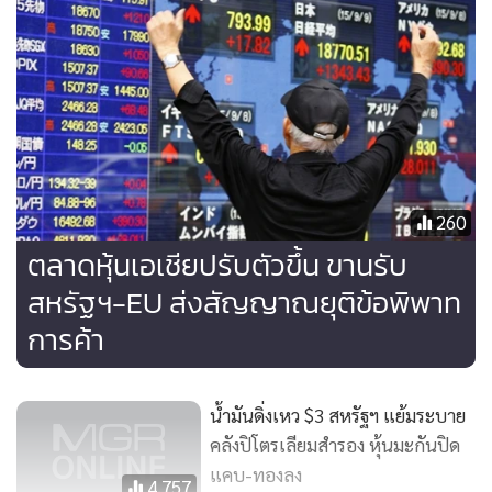
เช่นเดียวกับเหล่าบริษัทรถยนต์ของญี่ปุ่น และเกาหลีใต้
ด้านราคาทองคำในวันพุธ (25 ก.ค.) ปรับขึ้นพอสมควร หลัง
ดอลลาร์อ่อนค่าลง โดยทองคำตลาดโคเม็กซ์ เพิ่มขึ้น 6.30
ดอลลาร์ ปิดที่ 1,231.80 ดอลลาร์ต่อออนซ์
260
ตลาดหุ้นเอเชียปรับตัวขึ้น ขานรับ
สหรัฐฯ-EU ส่งสัญญาณยุติข้อพิพาท
การค้า
น้ำมันดิ่งเหว $3 สหรัฐฯ แย้มระบาย
คลังปิโตรเลียมสำรอง หุ้นมะกันปิด
แคบ-ทองลง
4,757