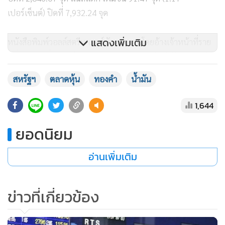
เปอร์เซ็นต์) ปิดที่ 7,932.24 จุด
แสดงเพิ่มเติม
หนังสือพิมพ์วอลล์สตรีท เจอร์นัล รายงานโดยอ้างเจ้าหน้าที่ราย
หนึ่งของอียูที่อยู่ภายในห้องประชุมระหว่าง ทรัมป์ กับ จุงเกอร์
ระบุว่าสหภาพยุโรปยอมอ่อนข้อให้ทรัมป์เพื่อหลีกเลี่ยงสงคราม
สหรัฐฯ
ตลาดหุ้น
ทองคำ
น้ำมัน
การค้า
1,644
ในขณะเดียวกันแหล่งข่าวเผยว่า จุงเกอร์ เสนอนำเข้าถั่วเหลือง
ยอดนิยม
และก๊าซธรรมชาติเหลวจากสหรัฐฯ เช่นเดียวกับบอมลดภาษี
สินค้าน้ำเข้าจากอเมริกาบางอย่าง นอกจากนี้แล้วยังเผยว่าทั้งสอง
อ่านเพิ่มเติม
ฝ่ายยังเห็นพ้องเกี่ยวกับภาษีนำเข้ารถยนต์
ก่อนหน้านี้ ทรัมป์ ขู่รีดภาษีนำเข้ารถยนต์ 25% โดยอ้างประเด็น
ข่าวที่เกี่ยวข้อง
ด้านความมั่นคง ความเคลื่อนไหวที่จะส่งผลกระทบกับเหล่าผู้
ผลิตรถยนต์ยุโรปอย่างบีเอ็มดับเบิลยูและโฟล์คสวาเกนอย่างหนัก