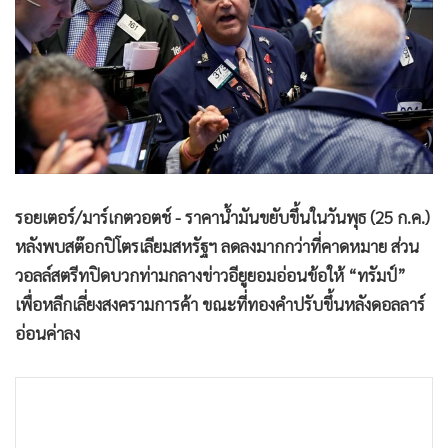
•
Good health & Well-being
•
Green Innovation & SD
•
Management & HR
•
MGR Live
•
Infographic
•
การเมือง
•
ท่องเที่ยว
•
กีฬา
รอยเตอร์/มาร์เกตวอตช์ - ราคาน้ำมันขยับขึ้นในวันพุธ (25 ก.ค.)
หลังพบสต๊อกปิโตรเลียมสหรัฐฯ ลดลงมากกว่าที่คาดหมาย ส่วน
•
ต่างประเทศ
วอลล์สตรีทปิดบวกท่ามกลางข่าวอียูยอมอ่อนข้อให้ “ทรัมป์”
•
Special Scoop
เพื่อหลีกเลี่ยงสงครามการค้า ขณะที่ทองคำปรับขึ้นหลังดอลลาร์
•
เศรษฐกิจ-ธุรกิจ
อ่อนค่าลง
•
จีน
•
ชุมชน-คุณภาพชีวิต
•
อาชญากรรม
•
Motoring