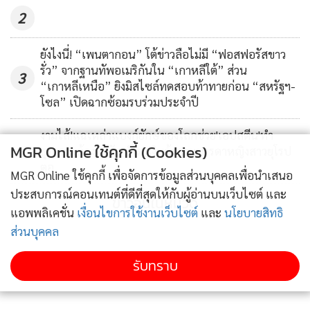
2
ยังไงนี่! “เพนตากอน” โต้ข่าวลือไม่มี “ฟอสฟอรัสขาว
รั่ว” จากฐานทัพอเมริกันใน “เกาหลีใต้” ส่วน
3
“เกาหลีเหนือ” ยิงมิสไซล์ทดสอบท้าทายก่อน “สหรัฐฯ-
โซล” เปิดฉากซ้อมรบร่วมประจำปี
งามไส้!แฉเหล่าแบงก์ยักษ์ของโลกช่วย'เอปสตีน'ทำ
MGR Online ใช้คุกกี้ (Cookies)
4
ธุรกรรมต้องสงสัย ชำระเงินค้ากามบรรดาหญิงสาวยุโรป
ตอ.
MGR Online ใช้คุกกี้ เพื่อจัดการข้อมูลส่วนบุคคลเพื่อนำเสนอ
ประสบการณ์คอนเทนต์ที่ดีที่สุดให้กับผู้อ่านบนเว็บไซต์ และ
ข่าวอื่นในหมวด
แอพพลิเคชั่น
เงื่อนไขการใช้งานเว็บไซต์
และ
นโยบายสิทธิ
ส่วนบุคคล
รับทราบ