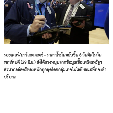
•
Good health & Well-being
•
Green Innovation & SD
•
Management & HR
•
MGR Live
•
Infographic
•
การเมือง
•
ท่องเที่ยว
•
กีฬา
รอยเตอร์/มาร์เกตวอตช์ - ราคาน้ำมันขยับขึ้น 6 วันติดในวัน
พฤหัสบดี (29 มิ.ย.) ยังได้แรงหนุนจากข้อมูลเชื้อเพลิงสหรัฐฯ
•
ต่างประเทศ
ส่วนวอลล์สตรีทลงหนักถูกฉุดโดยกลุ่มเทคโนโลยี ขณะที่ทองคำ
•
Special Scoop
ปรับลด
•
เศรษฐกิจ-ธุรกิจ
•
จีน
•
ชุมชน-คุณภาพชีวิต
•
อาชญากรรม
•
Motoring