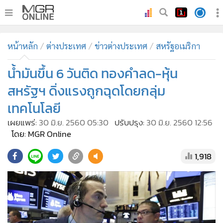
•
หน้าหลัก
หน้าหลัก
ต่างประเทศ
ข่าวต่างประเทศ
สหรัฐอเมริกา
•
ทันเหตุการณ์
•
น้ำมันขึ้น 6 วันติด ทองคำลด-หุ้น
ภาคใต้
•
ภูมิภาค
สหรัฐฯ ดิ่งแรงถูกฉุดโดยกลุ่ม
•
Online Section
เทคโนโลยี
•
บันเทิง
เผยแพร่:
30 มิ.ย. 2560 05:30
ปรับปรุง:
30 มิ.ย. 2560 12:56
•
ผู้จัดการรายวัน
โดย: MGR Online
•
คอลัมนิสต์
1,918
•
ละคร
•
CbizReview
•
Cyber BIZ
•
ผู้จัดกวน