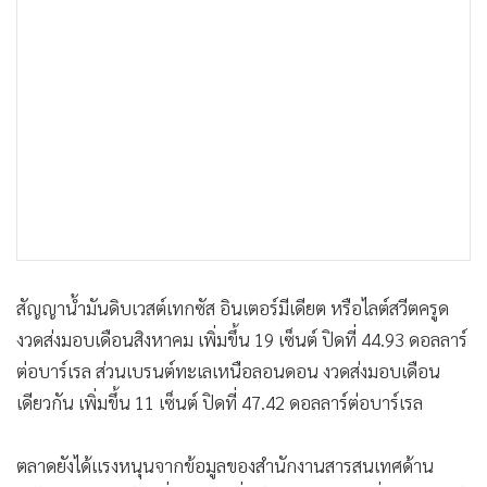
•
เกม
•
วิทยาศาสตร์
•
SMEs
•
หุ้น
•
อินโดจีน
•
กองทุนรวม
•
Celeb Online
•
Factcheck
•
ญี่ปุ่น
สัญญาน้ำมันดิบเวสต์เทกซัส อินเตอร์มีเดียต หรือไลต์สวีตครูด
•
News1
งวดส่งมอบเดือนสิงหาคม เพิ่มขึ้น 19 เซ็นต์ ปิดที่ 44.93 ดอลลาร์
•
Gotomanager
ต่อบาร์เรล ส่วนเบรนต์ทะเลเหนือลอนดอน งวดส่งมอบเดือน
เดียวกัน เพิ่มขึ้น 11 เซ็นต์ ปิดที่ 47.42 ดอลลาร์ต่อบาร์เรล
ตลาดยังได้แรงหนุนจากข้อมูลของสำนักงานสารสนเทศด้าน