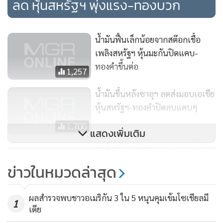
ลด หุ้นสหรัฐฯ พุ่งแรง-ทองบวก
น้ำมันฟื้นเล็กน้อยจากสต๊อกเชื้อ
เพลิงสหรัฐฯ หุ้นมะกันปิดแคบ-
ทองคำขึ้นต่อ
1,257
น้ำมันขึ้นหลังซาอุฯ ลดส่งมอบเอเชีย
หุ้นสหรัฐฯ-ทองคำปิดลบแคบๆ
1,700
แสดงเพิ่มเติม
น้ำมันขึ้น 7 วันติด ทองคำลง-หุ้น
สหรัฐฯบวกจากแรงหนุนของไนกี้
ข่าวในหมวดล่าสุด
1,434
ผลสำรวจพบชาวอเมริกัน 3 ใน 5 หนุนคุมเข้มโซเชียลมี
1
เดีย