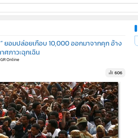
ี่ใช้
ปีย” ยอมปล่อยเกือบ 10,000 ออกมาจากคุก อ้าง
ine
ะกาศภาวะฉุกเฉิน
MGR Online
้นสูง
606