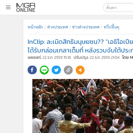
เลือกเครื่องมือท
•
หน้าหลัก
หน้าหลัก
ต่างประเทศ
ข่าวต่างประเทศ
ทวีปอื่นๆ
ค้นหา
•
ทันเหตุการณ์
Google
•
ภาคใต้
InClip: ละเมิดสิทธิมนุษยชน?? “เอธิโอเ
•
ภูมิภาค
MGR Onl
ได้รับกล่อมเกลาเต็มที่ หลังรวบจับใต้ปร
•
Online Section
เผยแพร่:
22 ธ.ค. 2559 15:18
ปรับปรุง:
22 ธ.ค. 2559 21:04
โดย: 
ค้นหาขั
•
บันเทิง
•
ผู้จัดการรายวัน
•
คอลัมนิสต์
•
ละคร
•
CbizReview
•
Cyber BIZ
•
ผู้จัดกวน
•
Good health & Well-being
•
Green Innovation & SD