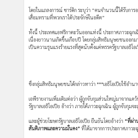
•
อินโดจีน
โดยในแถลงการณ์ ซาร์ดิก ระบุว่า “คนจำนวนนี้ได้รับก
•
กองทุนรวม
เสื่อมทรามที่พวกเราได้ประจักษ์ในอดีต”
•
Celeb Online
•
Factcheck
ทั้งนี้ ประเทศแอฟริกาตะวันออกแห่งนี้ ประกาศภาวะฉุกเฉ
•
ญี่ปุ่น
เนื่องยาวนานเกิดขึ้นเกือบปี โดยกลุ่มสิทธิมนุษยชนออกมา
•
News1
เป็นความรุนแรงร้ายแรงที่สุดนับตั้งแต่พรรครัฐบาลเอธิโอเ
•
Gotomanager
ซึ่งกลุ่มสิทธิมนุษยชนได้กล่าวหาว่า ***เอธิโอเปียใช้อำนาจ
เอพีรายงานเพิ่มเติมต่อว่า ผู้ถูกจับกุมส่วนใหญ่มาจากแ
รัฐบาลเอธิโอเปีย อ้างว่า ภายใต้ภาวะฉุกเฉิน ผู้ถูกจับกุมจะถ
และผู้ช่วยโฆษกรัฐบาลเอธิโอเปีย ยืนยันโดยอ้างว่า
“ที่ผ่
สันติภาพและความมั่นคง”
ที่ได้มาจากการประกาศภาวะฉุกเ