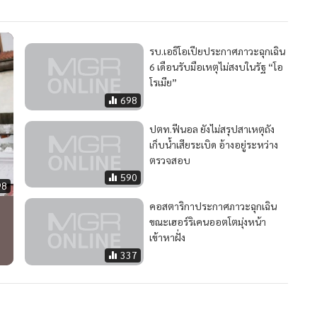
รบ.เอธิโอเปียประกาศภาวะฉุกเฉิน
6 เดือนรับมือเหตุไม่สงบในรัฐ “โอ
โรเมีย”
698
ปตท.ฟีนอล ยังไม่สรุปสาเหตุถัง
เก็บน้ำเสียระเบิด อ้างอยู่ระหว่าง
ตรวจสอบ
590
98
คอสตาริกาประกาศภาวะฉุกเฉิน
ขณะเฮอร์ริเคนออตโตมุ่งหน้า
เข้าหาฝั่ง
337