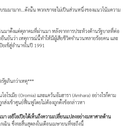
ารอบรมมามาก…ดังนั้น พวกเขาจะไม่เป็นส่วนหนึ่งของแนวโน้มความ
ินมาตั้งแต่ตุลาคมที่ผ่านมา หลังจากการประท้วงต้านรัฐบาลที่ต่อ
ยืนยันว่า เหตุการณ์นี้ทำให้มีผู้เสียชีวิตจำนวนหลายร้อยคน และ
ปียเข้สู่อำนาจในปี 1991
รัฐเกินกว่าเหตุ***
คว้นโอโรเมีย (Oromia) และแคว้นอัมฮารา (Amhara) อย่างไรก็ตาม
ูกส่งเข้าศูนย์ฟื้นฟูโดยไม่ต้องถูกตั้งข้อกล่าวหา
านมา เอธิโอเปียได้เห็นถึงความเปลี่ยนแปลงอย่างมหาศาลด้าน
ฉิน ซึ่งจะสิ้นสุดลงในเดือนเมษายนที่จะถึงนี้