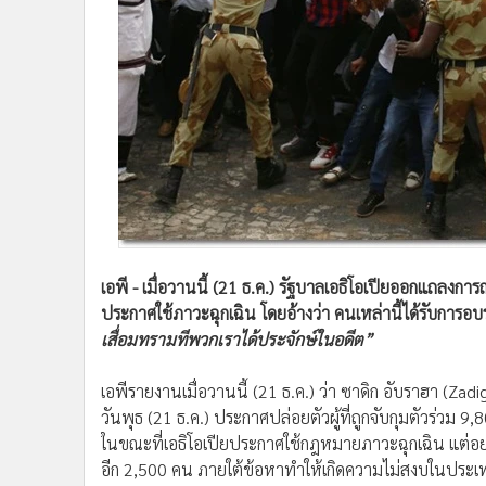
•
Management & HR
•
MGR Live
•
Infographic
•
การเมือง
•
ท่องเที่ยว
•
กีฬา
•
ต่างประเทศ
•
Special Scoop
•
เศรษฐกิจ-ธุรกิจ
•
จีน
เอพี - เมื่อวานนี้ (21 ธ.ค.) รัฐบาลเอธิโอเปียออกแถลงการณ
•
ชุมชน-คุณภาพชีวิต
ประกาศใช้ภาวะฉุกเฉิน โดยอ้างว่า คนเหล่านี้ได้รับการ
•
อาชญากรรม
เสื่อมทรามทีพวกเราได้ประจักษ์ในอดีต”
•
Motoring
•
เกม
เอพีรายงานเมื่อวานนี้ (21 ธ.ค.) ว่า ซาดิก อับราฮา (Za
•
วิทยาศาสตร์
วันพุธ (21 ธ.ค.) ประกาศปล่อยตัวผู้ที่ถูกจับกุมตัวร่วม 
ในขณะที่เอธิโอเปียประกาศใช้กฎหมายภาวะฉุกเฉิน แต่อย่า
•
SMEs
อีก 2,500 คน ภายใต้ข้อหาทำให้เกิดความไม่สงบในประเ
•
หุ้น