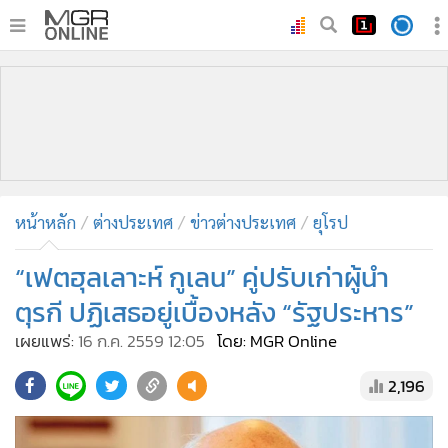
•
หน้าหลัก
•
ทันเหตุการณ์
•
ภาคใต้
•
ภูมิภาค
•
Online Section
หน้าหลัก
ต่างประเทศ
ข่าวต่างประเทศ
ยุโรป
•
บันเทิง
•
ผู้จัดการรายวัน
“เฟตฮุลเลาะห์ กูเลน” คู่ปรับเก่าผู้นำ
•
คอลัมนิสต์
ตุรกี ปฏิเสธอยู่เบื้องหลัง “รัฐประหาร”
•
ละคร
เผยแพร่:
16 ก.ค. 2559 12:05
โดย: MGR Online
•
CbizReview
2,196
•
Cyber BIZ
•
ผู้จัดกวน