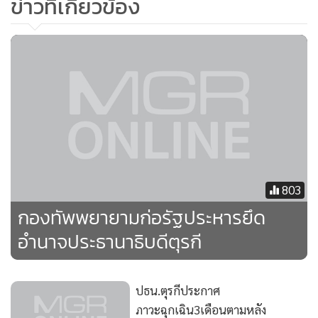
ข่าวที่เกี่ยวข้อง
803
กองทัพพยายามก่อรัฐประหารยึด
อำนาจประธานาธิบดีตุรกี
ปธน.ตุรกีประกาศ
ภาวะฉุกเฉิน3เดือนตามหลัง