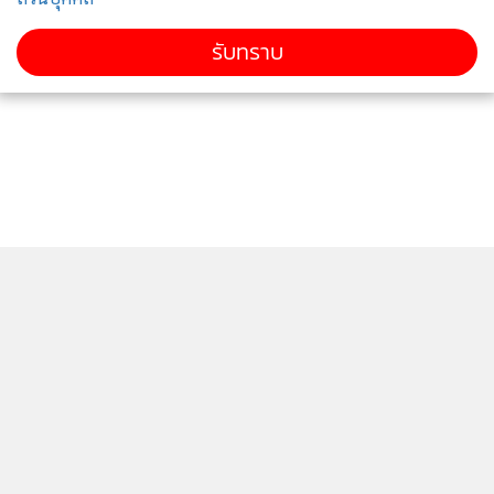
สกัดกั้นจากพันธมิตร
รับทราบ
เจ้าของบริษัทผลิต 'โดรนพลีชีพ' ป้อนกองทัพรัสเซียถูก
4
ลอบวาง 'คาร์บอมบ์' บาดเจ็บ-คนขับรถเสียชีวิต
ข่าวอื่นในหมวด