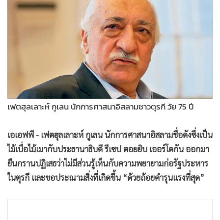
•
Good health & Well-being
•
Green Innovation & SD
•
Management & HR
•
MGR Live
•
Infographic
•
การเมือง
•
ท่องเที่ยว
เฟตฮุลเลาะห์ กูเลน นักการศาสนาอิสลามชาวตุรกี วัย 75 ปี
•
กีฬา
•
ต่างประเทศ
เอเอฟพี - เฟตฮุลเลาะห์ กูเลน นักการศาสนาอิสลามชื่อดังซึ่งเป็น
•
Special Scoop
ไม้เบื่อไม้เมากับประธานาธิบดี รีเซป ตอยยิบ เออร์โดกัน ออกมา
•
เศรษฐกิจ-ธุรกิจ
ยืนกรานปฏิเสธว่าไม่มีส่วนรู้เห็นกับความพยายามก่อรัฐประหาร
•
จีน
ในตุรกี และขอประณามสิ่งที่เกิดขึ้น “ด้วยถ้อยคำรุนแรงที่สุด”
•
ชุมชน-คุณภาพชีวิต
•
อาชญากรรม
•
Motoring