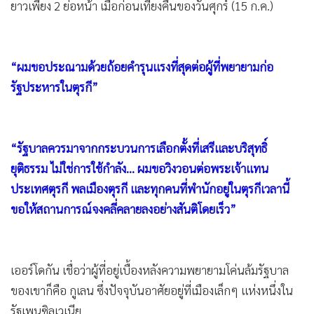
ยาวเพียง 2 ย่อหน้า เมื่อก่อนเที่ยงคืนของวันศุกร์ (15 ก.ค.)
“ผมขอประณามด้วยถ้อยคำรุนแรงที่สุดต่อผู้ที่พยายามก่อ
รัฐประหารในตุรกี”
“รัฐบาลควรมาจากกระบวนการเลือกตั้งที่เสรีและบริสุทธิ์
ยุติธรรม ไม่ใช่การใช้กำลัง... ผมขอวิงวอนต่อพระเจ้าแทน
ประเทศตุรกี พลเมืองตุรกี และทุกคนที่พำนักอยู่ในตุรกีเวลานี้
ขอให้สถานการณ์จงคลี่คลายลงอย่างสันติโดยเร็ว”
เออร์โดกัน เชื่อว่าผู้ที่อยู่เบื้องหลังความพยายามโค่นล้มรัฐบาล
ของเขาก็คือ กูเลน ซึ่งปัจจุบันอาศัยอยู่ที่เมืองเล็กๆ แห่งหนึ่งใน
รัฐเพนซิลเวเนีย