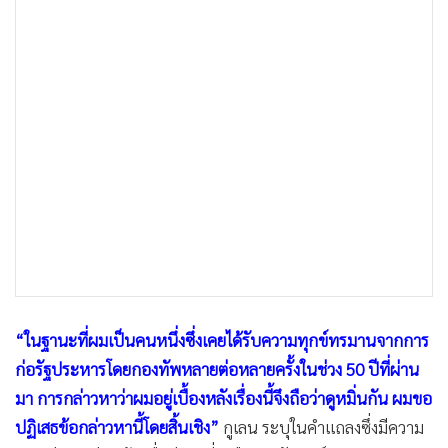
•
เกม
•
วิทยาศาสตร์
•
SMEs
•
หุ้น
•
อินโดจีน
•
กองทุนรวม
•
Celeb Online
•
Factcheck
•
ญี่ปุ่น
•
News1
•
Gotomanager
“ในฐานะที่ผมเป็นคนหนึ่งซึ่งเคยได้รับความทุกข์ทรมานจากการ
ก่อรัฐประหารโดยกองทัพหลายต่อหลายครั้งในช่วง 50 ปีที่ผ่าน
มา การกล่าวหาว่าผมอยู่เบื้องหลังเรื่องนี้จึงถือว่าดูหมิ่นกัน ผมขอ
ปฏิเสธข้อกล่าวหานี้โดยสิ้นเชิง”
กูเลน ระบุในคำแถลงซึ่งมีความ