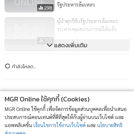
รัฐประหารล้มเหลว
298
ผู้นำตุรกียันรัฐประหารล้มเหลว
รบ.ควบคุมสถานการณ์ได้แล้ว
258
แสดงเพิ่มเติม
ผู้นำสหรัฐฯต่อสายตรงถึงปธน.ตุรกี
แสดงความเสียใจเหตุบึ้มสนามบิน
ข่าวในหมวดล่าสุด
97
สงครามไฮบริด! “รัสเซีย” เล่นแรงส่งโดรนติดระเบิด
1
เตรียมโจมตีเครื่องคาร์โก Antonov ขนกระสุนทหาร
MGR Online ใช้คุกกี้ (Cookies)
ยูเครนจอดใน “สนามบินไลป์ซิก”
MGR Online ใช้คุกกี้ เพื่อจัดการข้อมูลส่วนบุคคลเพื่อนำเสนอ
2
ประสบการณ์คอนเทนต์ที่ดีที่สุดให้กับผู้อ่านบนเว็บไซต์ และ
แอพพลิเคชั่น
เงื่อนไขการใช้งานเว็บไซต์
และ
นโยบายสิทธิ
รัสเซียถล่มเคียฟดับ 17 ขณะที่ยูเครนวอนขอขีปนาวุธ
3
ส่วนบุคคล