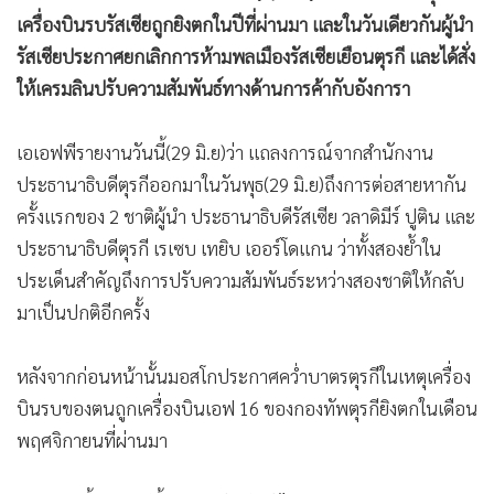
•
เกม
เครื่องบินรบรัสเซียถูกยิงตกในปีที่ผ่านมา และในวันเดียวกันผู้นำ
•
วิทยาศาสตร์
รัสเซียประกาศยกเลิกการห้ามพลเมืองรัสเซียเยือนตุรกี และได้สั่ง
•
SMEs
ให้เครมลินปรับความสัมพันธ์ทางด้านการค้ากับอังการา
•
หุ้น
เอเอฟพีรายงานวันนี้(29 มิ.ย)ว่า แถลงการณ์จากสำนักงาน
•
อินโดจีน
ประธานาธิบดีตุรกีออกมาในวันพุธ(29 มิ.ย)ถึงการต่อสายหากัน
•
กองทุนรวม
ครั้งแรกของ 2 ชาติผู้นำ ประธานาธิบดีรัสเซีย วลาดิมีร์ ปูติน และ
•
Celeb Online
ประธานาธิบดีตุรกี เรเซบ เทยิบ เออร์โดแกน ว่าทั้งสองย้ำใน
•
Factcheck
ประเด็นสำคัญถึงการปรับความสัมพันธ์ระหว่างสองชาติให้กลับ
•
ญี่ปุ่น
มาเป็นปกติอีกครั้ง
•
News1
•
Gotomanager
หลังจากก่อนหน้านั้นมอสโกประกาศคว่ำบาตรตุรกีในเหตุเครื่อง
บินรบของตนถูกเครื่องบินเอฟ 16 ของกองทัพตุรกียิงตกในเดือน
พฤศจิกายนที่ผ่านมา