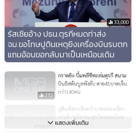
33,000
รัสเซียอ้าง ปธน.ตุรกีหมดท่าส่ง
จม.ขอโทษปูตินเหตุยิงเครื่องบินรบตก
แถมอ้อนขอกลับมาเป็นเหมือนเดิม
กราดยิง-บึ้มพลีชีพถล่มตุรกี สนาม
บินอิสตันบูลพังยับ ตาย41บาดเจ็บ
กว่า140คน
272
ปูตินสั่งยกเลิกคว่ำบาตรท่องเที่ยว-
การค้า หลังปธน.ตุรกียอมขอโทษ
แสดงเพิ่มเติม
เหตุสอยเครื่องบิน
1,548