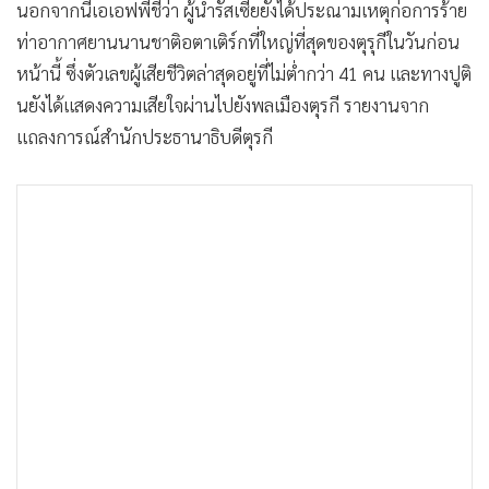
นอกจากนี้เอเอฟพีชี้ว่า ผู้นำรัสเซียยังได้ประณามเหตุก่อการร้าย
ท่าอากาศยานนานชาติอตาเติร์กที่ใหญ่ที่สุดของตุรุกีในวันก่อน
หน้านี้ ซึ่งตัวเลขผู้เสียชีวิตล่าสุดอยู่ที่ไม่ต่ำกว่า 41 คน และทางปูติ
นยังได้แสดงความเสียใจผ่านไปยังพลเมืองตุรกี รายงานจาก
แถลงการณ์สำนักประธานาธิบดีตุรกี