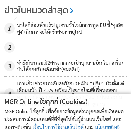
ปูตินสั่งยกเลิกคว่ำบาตรท่องเที่ยว
ข่าวในหมวดล่าสุด
หลังปธน.ตุรกียอมขอโทษ
143
นาโตก็ส่อแห้วแล้ว! ยูเครนช้ำใจนักการทูต EU ชี้ 'ทุจริต
1
สูง' เกินกว่าจะได้เข้าสหภาพยุโรป
2
ทำยังกับรถเมล์!2สาวลากกระเป๋าบุกลานบิน โบกเครื่อง
3
บินให้จอดรับหลังมาช้า(ชมคลิป)
เอาแล้ว! ข่าวกรองลับสหรัฐฯประเมิน “ปูติน” เริ่มตั้งแต่
เดือนหน้า-ปี 2029 เตรียมเปิดฉากโจมตีเพื่อทดสอบ
4
ความสามัคคีนาโตหลังเป็นครั้งแรก “สนามบินเยอรมัน”
MGR Online ใช้คุกกี้ (Cookies)
เจอโดรนติดระเบิดใกล้เครื่องบินคาร์โกยูเครน
MGR Online ใช้คุกกี้ เพื่อจัดการข้อมูลส่วนบุคคลเพื่อนำเสนอ
ข่าวอื่นในหมวด
ประสบการณ์คอนเทนต์ที่ดีที่สุดให้กับผู้อ่านบนเว็บไซต์ และ
แอพพลิเคชั่น
เงื่อนไขการใช้งานเว็บไซต์
และ
นโยบายสิทธิ