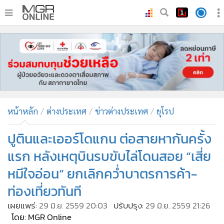
•
หน้าหลัก
•
ทันเหตุการณ์
•
ภาคใต้
•
ภูมิภาค
•
Online Section
หน้าหลัก
ต่างประเทศ
ข่าวต่างประเทศ
ยุโรป
•
บันเทิง
•
ผู้จัดการรายวัน
ปูตินและเออร์โดแกน ต่อสายหากันครั้ง
•
คอลัมนิสต์
แรก หลังเหตุบินรบขับไล่โดนสอย “เสี่ย
•
ละคร
หมีใจอ่อน” ยกเลิกคว่ำบาตรการค้า-
•
CbizReview
ท่องเที่ยวทันที
•
Cyber BIZ
เผยแพร่:
29 มิ.ย. 2559 20:03
ปรับปรุง:
29 มิ.ย. 2559 21:26
•
ผู้จัดกวน
โดย: MGR Online