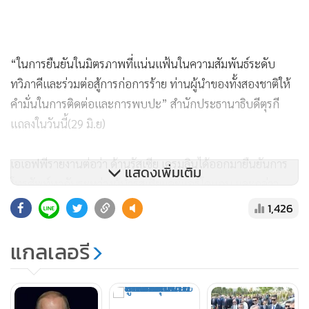
“ในการยืนยันในมิตรภาพที่แน่นแฟ้นในความสัมพันธ์ระดับ
ทวิภาคีและร่วมต่อสู้การก่อการร้าย ท่านผู้นำของทั้งสองชาติให้
คำมั่นในการติดต่อและการพบปะ” สำนักประธานาธิบดีตุรกี
แถลงในวันนี้(29 มิ.ย)
เอเอฟพีรายงานต่อว่า ด้านรัสเซีย เครมลินได้ออกมายืนยันการ
แสดงเพิ่มเติม
โทรศัพท์หากันระหว่างผู้นำรัสเซียและแอร์โดแกน และกล่าว
ต่อว่า จะมีแถลงการณ์ในเรื่องนี้ออกมาภายหลัง
1,426
นอกจากนี้ความคืบหน้าหลังการโทรศัพท์แล้วพบว่า ผู้นำรัสเซีย
แกลเลอรี
ได้สั่งการให้เครมลินเริ่มดำเนินการปรับความสัมพันธ์ทางการค้า
กับตุรกี โดยมีคำสั่งให้ยกเลิกการคว่ำบาตรกับตุรกีทางการค้า
และรวมไปถึงการยกเลิกประกาศห้ามพลเมืองรัสเซียเดินทาง