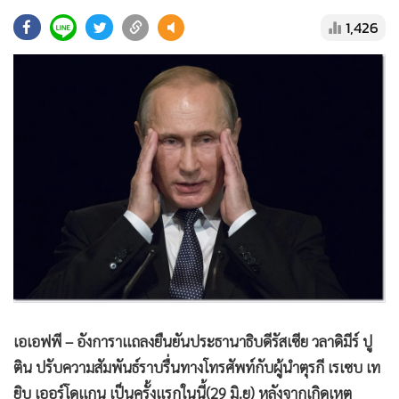
•
Good health & Well-being
1,426
•
Green Innovation & SD
•
Management & HR
•
MGR Live
•
Infographic
•
การเมือง
•
ท่องเที่ยว
•
กีฬา
•
ต่างประเทศ
•
Special Scoop
•
เศรษฐกิจ-ธุรกิจ
•
จีน
•
ชุมชน-คุณภาพชีวิต
เอเอฟพี – อังการาแถลงยืนยันประธานาธิบดีรัสเซีย วลาดิมีร์ ปู
•
อาชญากรรม
ติน ปรับความสัมพันธ์ราบรื่นทางโทรศัพท์กับผู้นำตุรกี เรเซบ เท
•
Motoring
ยิบ เออร์โดแกน เป็นครั้งแรกในนี้(29 มิ.ย) หลังจากเกิดเหตุ