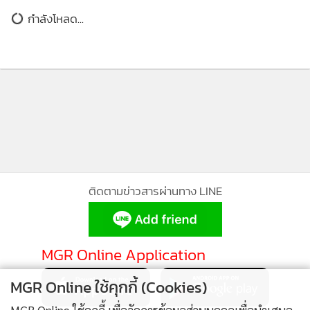
บอนจนท.บนเกาะกรีซ ผู้บริหารร้อง
กำลังโหลด...
ประกาศภาวะฉุกเฉิน
1,850
ส่วนรัฐบาลอังกฤษนั้นต้องตกอยู่ภายใต้สถานการณ์ความกดดันที่
ถูกบังคับให้ต้องยอมรับผู้อพยพมากขึ้น ซึ่งเดวิด คาเมรอน นายก
รัฐมนตรีอังกฤษ มีกำหนดที่จะประกาศแถลงจำนวนผู้อพยพชาว
ซีเรียที่อังกฤษจะยอมรับเพิ่มมากขึ้น เพื่อทำให้สถานการณ์ร้อน
ที่ระอุในเวลานี้ให้ผ่อนคลายหลังจากภาพเด็กชายชาวซีเรียแค่ 3
ปีจมน้ำเสียชีวิต และศพถูกคลื่นพัดเข้าสู่ฝั่งตรุกีเผยแพร่ไปทั่วโลก
และในวันศุกร์ (4) คาเมรอนจะเดินทางไปยังสเปน และโปรตุเกส
คาดว่าจะมีการหารือเรื่องวิกฤตผู้อพยพ
ติดตามข่าวสารผ่านทาง LINE
MGR Online Application
MGR Online ใช้คุกกี้ (Cookies)