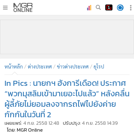
•
หน้าหลัก
•
ทันเหตุการณ์
•
ภาคใต้
•
ภูมิภาค
•
Online Section
หน้าหลัก
ต่างประเทศ
ข่าวต่างประเทศ
ยุโรป
•
บันเทิง
•
ผู้จัดการรายวัน
In Pics : นายกฯ ฮังการีเดือด! ประกาศ
•
คอลัมนิสต์
“พวกมุสลิมเข้ามาเยอะไปแล้ว” หลังคลื่น
•
ละคร
ผู้ลี้ภัยไม่ยอมลงจากรถไฟไปยังค่าย
•
CbizReview
กักกันในวันที่ 2
•
Cyber BIZ
เผยแพร่:
4 ก.ย. 2558 12:48
ปรับปรุง:
4 ก.ย. 2558 14:39
•
ผู้จัดกวน
โดย: MGR Online