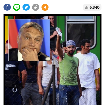
•
Good health & Well-being
6,340
•
Green Innovation & SD
•
Management & HR
•
MGR Live
•
Infographic
•
การเมือง
•
ท่องเที่ยว
•
กีฬา
•
ต่างประเทศ
•
Special Scoop
•
เศรษฐกิจ-ธุรกิจ
•
จีน
•
ชุมชน-คุณภาพชีวิต
•
อาชญากรรม
•
Motoring