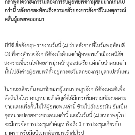
กล้าพูดได้ว่าฮังการีไม่ต้องการรับผู้อพยพชาวมุสลิมมากเกินไป
กว่านี้ หลังจากสะท้อนถึงความกลัวของชาวฮังการีในเหตุการณ์
คลื่นผู้อพยพออกมา
บีบีซี สื่ออังกฤษ รายงานวันนี้ (4) ว่า หลังจากที่ในวันพฤหัสบดี
(3) ที่ทางตำรวจฮังการีต้องบังคับเหล่าผู้อพยพเข้าเมืองหนีภัย
สงครามขึ้นรถไฟโดยสารมุ่งหน้าสู่ออสเตรีย แต่กลับนำคนเหล่า
นั้นไปยังค่ายผู้อพยพที่ตั้งอยู่ทางตะวันตกของกรุงบูดาเปสต์แทน
ในขณะเดียวกัน สมาชิกสภาผู้แทนราษฎรฮังการีต้องลงมติเพื่อ
ตัดสินใจในร่างกฎหมายสำคัญสั่งให้มีการเพิ่มความเข้มงวดตาม
ชายแดนเพื่อกั้นไม่ให้ผู้อพยพเหล่านี้ ข้ามไปยังเยอรมัน อันเป็น
จุดหมายปลายทางของคนเหล่านี้ และในวันนี้ (4) สหภาพยุโรป
จะมีการจัดการประชุมสำคัญหารือถึง 3 การประชุมเกี่ยวกับ
มาตรการรับมือปัญหาผู้อพยพเข้าสู่ยุโรป