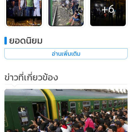
+6
ต้องการให้กลุ่มคนมุสลิมจำนวนมากเข้ามาในประเทศของเรา”
ออร์บานกล่าวให้สัมภาษณ์กับฝูงนักข่าวที่บริเวณด้านนอก
สำนักงานใหญ่สหภาพยุโรปในกรุงบรัสเซลส์ เบลเยียม
ยอดนิยม
หนังสือพิมพ์ DPA ที่รายงานคำพูดของนายกรัฐมนตรีฮังการีได้
รายงานคำพูดการให้สัมภาษณ์เพิ่มเติมของออร์บานเพิ่มเติมว่า
อ่านเพิ่มเติม
“เราไม่ต้องการผลที่จะตามมาหลังจากนั้น” ซึ่งได้อ้างอิงไปถึงการ
ที่ฮังการีต้องตกอยู่ภายใต้การปกครองของจักรวรรดิออตโตมาน
ข่าวที่เกี่ยวข้อง
ในศตวรรษที่ 16 และ 17
นอกจากนี้ สื่อกาตาร์ยังรายงานเพิ่มเติมต่ออีกว่า ออร์บานยังได้
กล่าวปกป้องในการตัดสินใจที่ทางฮังการีได้สร้างรั้วขวางกั้นไม่ให้
ผู้อพยพเข้าประเทศว่า “ผู้อพยพทั้งหลาย ได้โปรดอย่าเข้ามา
ฮังการี เพราะไม่มีการรับปากอย่างแน่นอนว่าท่านทั้งหลายจะได้
รับการอนุญาตให้เข้าประเทศ” และเสริมต่อด้วยว่า “เราชาว