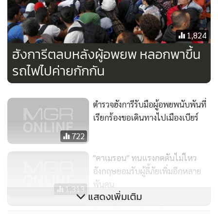
ฮังการีต่างเต็มไปด้วยความรู้สึกหวาดกลัว ประชาชนในยุโรปต่าง
เต็มไปด้วยความกลัว เพราะท่ามกลางผู้นำชาติยุโรป มีนายก
รัฐมนตรีบางชาติไม่สามารถควบคุมสถานการณ์ได้”
1,824
ฮังการีตลบหลังผู้อพยพ หลอกพาขึ้น
ทั้งนี้ อัลญะซีเราะห์รายงานว่า ออร์บานกล่าวออกมาหลังจากที่ผู้
รถไฟไปค่ายกักกัน
อพยพซึ่งได้โดยสารรถไฟเพื่อมุ่งหน้าไปออสเตรียเกิดการปะทะ
กับตำรวจฮังการี เพราะพวกผู้อพยพเหล่านั้นถูกไล่ต้อนลงมาจาก
รถไฟเพื่อนำตัวไปยังค่ายผู้อพยพแทนที่เมือง Sopron ติด
ตำรวจฮังการีรับมือผู้อพยพนับพันที่
เรียกร้องขอเดินทางไปเมืองเบียร์
พรมแดนออสเตรีย
722
ด้านสภายุโรปได้ออกแถลงการณ์ในวิกฤตผู้อพยครั้งนี้ จากการ
"คาเมรอน" ทนแรงกดดันไม่ไหว
รายงานของบีบีซีพบว่า อย่างไรก็ตาม โดนัลด์ ทัสค์ ประธาน
อังกฤษยอมรับผู้ลี้ภัยเพิ่มอีกหลาย
รัฐสภายุโรปได้ออกแถลงการณ์ระบุว่า เห็นควรให้แต่ละประเทศ
พันคน
ในยุโรปเห็นควรต้องยอมเปิดประเทศเฉลี่ยรับผู้อพยพไม่ต่ำกว่า
1,313
แสดงเพิ่มเติม
“หนึ่งแสนคน” ซึ่งถือเป็นตัวเลขที่เพิ่มสูงขึ้นอย่างก้าวกระโดด
วิกฤตลี้ภัยตึงเครียด!ผู้อพยพตะลุม
จากจำนวนที่ทางสหภาพยุโรปเคยตั้งไว้ที่ “สี่หมื่นคน” เท่านั้น