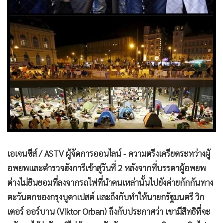
•
เกม
•
วิทยาศาสตร์
•
SMEs
•
หุ้น
•
อินโดจีน
•
กองทุนรวม
•
Celeb Online
•
Factcheck
•
ญี่ปุ่น
•
News1
เอเจนซีส์ / ASTV ผู้จัดการออนไลน์ - ความตรึงเครียดระหว่างผู้
•
Gotomanager
อพยพและตำรวจฮังการีเข้าสู่วันที่ 2 หลังจากที่บรรดาผู้อพยพ
ต่างไม่ยินยอมที่ลงจากรถไฟที่นำคนเหล่านั้นไปยังค่ายกักกันทาง
ตะวันตกของกรุงบูดาเปสต์ และถึงกับทำให้นายกรัฐมนตรี วิก
เตอร์ ออร์บาน (Viktor Orban) ถึงกับประกาศว่า เขามีสิทธิที่จะ