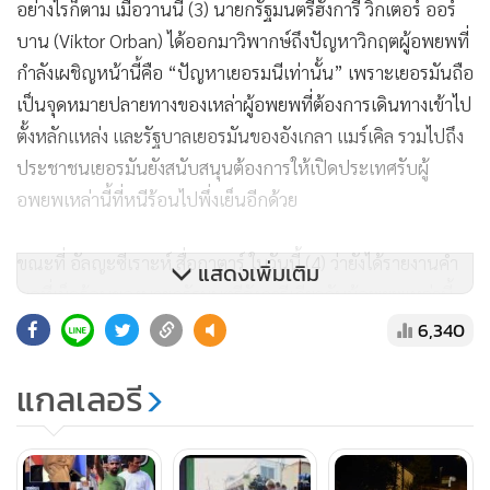
อย่างไรก็ตาม เมื่อวานนี้ (3) นายกรัฐมนตรีฮังการี วิกเตอร์ ออร์
บาน (Viktor Orban) ได้ออกมาวิพากษ์ถึงปัญหาวิกฤตผู้อพยพที่
กำลังเผชิญหน้านี้คือ “ปัญหาเยอรมนีเท่านั้น” เพราะเยอรมันถือ
เป็นจุดหมายปลายทางของเหล่าผู้อพยพที่ต้องการเดินทางเข้าไป
ตั้งหลักแหล่ง และรัฐบาลเยอรมันของอังเกลา แมร์เคิล รวมไปถึง
ประชาชนเยอรมันยังสนับสนุนต้องการให้เปิดประเทศรับผู้
อพยพเหล่านี้ที่หนีร้อนไปพึ่งเย็นอีกด้วย
ขณะที่ อัลญะซีเราะห์ สื่อกาตาร์ ในวันนี้ (4) ว่ายังได้รายงานคำ
แสดงเพิ่มเติม
พูดที่เผ็ดร้อนของนายกรัฐมนตรีฮังการีเกี่ยวกับผู้อพยพเหล่านี้
ด้วยว่า มีรายงานว่า วิกเตอร์ ออร์บาน ได้ออกปากประกาศไม่
6,340
ต้องการให้ผู้อพยพชาวมุสลิมเข้าประเทศของเขาในจำนวนที่เพิ่ม
แกลเลอรี
มากไปกว่านี้
“ผมคิดว่าเรามีสิทธิในการตัดสินใจที่จะประกาศว่าทางเราไม่