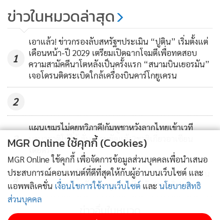
ข่าวในหมวดล่าสุด
เกาหลีใต้เพิ่มเป็น 20 คนแล้ว
132
เอาแล้ว! ข่าวกรองลับสหรัฐฯประเมิน “ปูติน” เริ่มตั้งแต่
เดือนหน้า-ปี 2029 เตรียมเปิดฉากโจมตีเพื่อทดสอบ
1
ความสามัคคีนาโตหลังเป็นครั้งแรก “สนามบินเยอรมัน”
เจอโดรนติดระเบิดใกล้เครื่องบินคาร์โกยูเครน
2
แผนเขมรไม่คุยทวิภาคี!กัมพูชาหวังลากไทยเข้าเวที
3
นานาชาติให้ได้ ลั่นความขัดแย้ง2ชาติเกี่ยวอาเซียน
MGR Online ใช้คุกกี้ (Cookies)
โดยตรง
MGR Online ใช้คุกกี้ เพื่อจัดการข้อมูลส่วนบุคคลเพื่อนำเสนอ
ประสบการณ์คอนเทนต์ที่ดีที่สุดให้กับผู้อ่านบนเว็บไซต์ และ
แตกตื่นยกลำ!ผู้โดยสารอินเดียพยายามเปิดประตูฉุกเฉิน
4
กลางอากาศ ช่วยกันตะครุบตัวไว้ได้ทัน(ชมคลิป)
แอพพลิเคชั่น
เงื่อนไขการใช้งานเว็บไซต์
และ
นโยบายสิทธิ
ส่วนบุคคล
ข่าวอื่นในหมวด