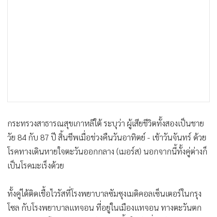
•
เกม
•
วิทยาศาสตร์
•
SMEs
•
หุ้น
•
อินโดจีน
•
กองทุนรวม
•
Celeb Online
•
Factcheck
กระทรวงสาธารณสุขเกาหลีใต้ ระบุว่า ผู้เสียชีวิตทั้งสองเป็นชาย
•
ญี่ปุ่น
วัย 84 กับ 87 ปี สิ้นชีพเมื่อช่วงคืนวันอาทิตย์ - เช้าวันจันทร์ ด้วย
•
News1
โรคทางเดินหายใจตะวันออกกลาง (เมอร์ส) นอกจากนี้ทั้งคู่ต่างก็
•
Gotomanager
เป็นโรคมะเร็งด้วย
ทั้งคู่ได้ติดเชื้อไวรัสที่โรงพยาบาลซัมซุงเมดิคอลเซ็นเตอร์ในกรุง
โซล กับโรงพยาบาลแทจอน ที่อยู่ในเมืองแทจอน ทางตะวันตก