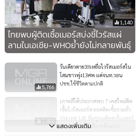
1,140
ไทยพบผู้ติดเชื้อเมอร์สบ่งชี้ไวรัสแผ่
ลามในเอเชีย-WHOย้ำยังไม่กลายพันธุ์
วันเดียวตาย3!!เหยื่อไวรัสเมอร์สใน
โสมขาวพุ่ง13ศพ แต่จนท.วอน
ปชช.ใช้ชีวิตตามปกติ
5,766
เกาหลีใต้ประกาศพบ 7 เคสใหม่ติด
เชื้อไวรัสเมอร์ส ยอดติดเชื้อรวมทั่ว
ประเทศ 145 ซัมซุงเมดิคลเซ็นเตอร์
1,494
แสดงเพิ่มเติม
ประกาศปิดให้บริการชั่วคราว
ยอดผู้เสียชีวิตไวรัสเมอร์สใน