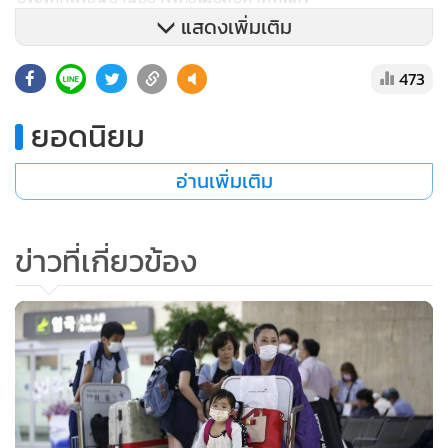
แสดงเพิ่มเติม
สำนักข่าวเบอร์นามา รายงานคำแถลงของ ฮิลมี ยาฮายะ รัฐมนตรี
473
ช่วยฯ กระทรวงสาธารณสุขแดนเสือเหลือง ที่ระบุว่า มาเลเซีย
ประเทศในแถบเอเชียตะวันออกเฉียงใต้ ที่มีชายแดนติดกับไทย
ยอดนิยม
เป็นแนวยาว 650 กิโลเมตร ได้เริ่มทำการตรวจเช็คอุณหภูมิ
ร่างกายในสนามบินหลายแห่งแล้ว
อ่านเพิ่มเติม
"ตอนนี้เรากำลังขยายการตรวจเช็คไปยังทุกจุดผ่านแดนเข้า
ข่าวที่เกี่ยวข้อง
ประเทศ" เขากล่าว
คำแถลงของรัฐมนตรี ระบุว่า ผู้มาเยือนมาเลเซียจะได้รับการ
บรรยายสรุปสั้นๆ เกี่ยวกับข้อควรระวัง เพื่อหลีกเลี่ยงการติดเชื้อ
ไวรัสเมอร์ส โดยในขณะนี้ยังไม่มีการรายงานพบผู้ติดเชื้อใน
ประเทศมาเลเซีย