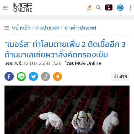
•
หน้าหลัก
หน้าหลัก
ต่างประเทศ
ข่าวต่างประเทศ
•
ทันเหตุการณ์
•
"เมอร์ส" ทำโสมตายเพิ่ม 2 ติดเชื้ออีก 3
ภาคใต้
•
ภูมิภาค
ด้านมาเลเซียผวาสั่งคัดกรองเข้ม
•
Online Section
เผยแพร่:
22 มิ.ย. 2558 17:28
โดย: MGR Online
•
บันเทิง
473
•
ผู้จัดการรายวัน
•
คอลัมนิสต์
•
ละคร
•
CbizReview
•
Cyber BIZ
•
ผู้จัดกวน