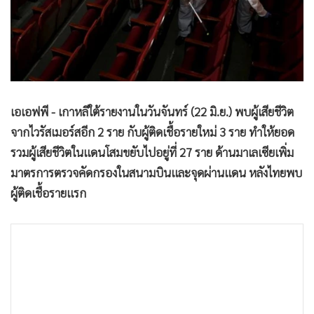
•
Good health & Well-being
•
Green Innovation & SD
•
Management & HR
•
MGR Live
•
Infographic
•
การเมือง
เอเอฟพี - เกาหลีใต้รายงานในวันจันทร์ (22 มิ.ย.) พบผู้เสียชีวิต
•
ท่องเที่ยว
จากไวรัสเมอร์สอีก 2 ราย กับผู้ติดเชื้อรายใหม่ 3 ราย ทำให้ยอด
•
กีฬา
รวมผู้เสียชีวิตในแดนโสมขยับไปอยู่ที่ 27 ราย ด้านมาเลเซียเพิ่ม
มาตรการตรวจคัดกรองในสนามบินและจุดผ่านแดน หลังไทยพบ
•
ต่างประเทศ
ผู้ติดเชื้อรายแรก
•
Special Scoop
•
เศรษฐกิจ-ธุรกิจ
•
จีน
•
ชุมชน-คุณภาพชีวิต
•
อาชญากรรม
•
Motoring