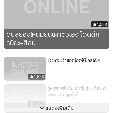
1,588
ดับสยอง!หนุ่มยุ่นเผาตัวเอง โดดดึก
ธนิยะ-สีลม
เร่งตามเจ้าของห้องที่เปิดคลินิก
1,853
รู้ผลตรวจดีเอ็นเอหนุ่มยุ่น-เทียบ 9
ทารกอุ้มบุญพรุ่งนี้
1,678
แสดงเพิ่มเติม
ชาวเกาหลีใต้ประท้วง ค้านญี่ปุ่นขอ