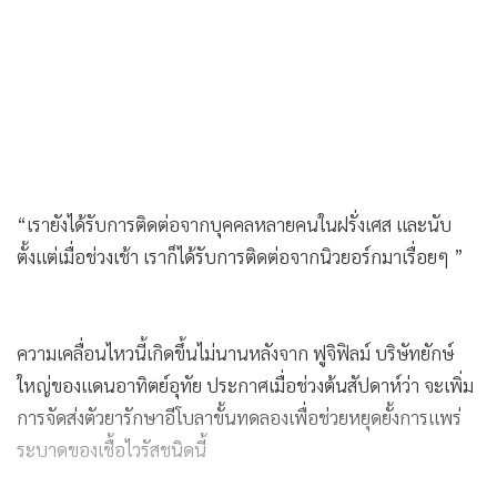
“เรายังได้รับการติดต่อจากบุคคลหลายคนในฝรั่งเศส และนับ
ตั้งแต่เมื่อช่วงเช้า เราก็ได้รับการติดต่อจากนิวยอร์กมาเรื่อยๆ ”
ความเคลื่อนไหวนี้เกิดขึ้นไม่นานหลังจาก ฟูจิฟิลม์ บริษัทยักษ์
ใหญ่ของแดนอาทิตย์อุทัย ประกาศเมื่อช่วงต้นสัปดาห์ว่า จะเพิ่ม
การจัดส่งตัวยารักษาอีโบลาขั้นทดลองเพื่อช่วยหยุดยั้งการแพร่
ระบาดของเชื้อไวรัสชนิดนี้
คลีเวอร์ ระบุว่า หน้ากาก พิตตาาริช ซึ่งเดิมที่พัฒนามาเพื่อใช้กับ
เชื้อไวรัสโคโรน่ากลุ่มอาการทางเดินหายใจสายพันธุ์