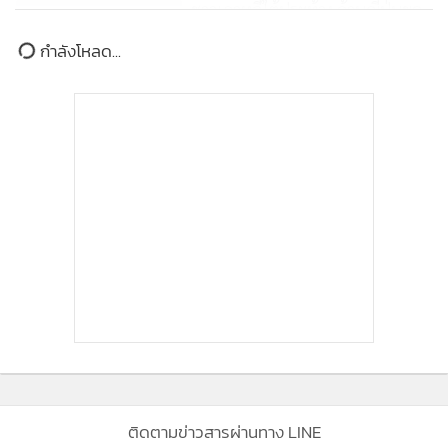
ตีความธรรมนูญแปซิฟิกใหม่
ข่าวในหมวดล่าสุด
276
ตำรวจบุกค้นสำนักงานใหญ่สตาร์บัคส์เกาหลีใต้ กรณี
1
แคมเปญ "วันรถถัง"
2
คนไร้เพื่อน!สื่อเขมรเย้ยไทยขัดแย้งหนักกับเพื่อนบ้าน
3
มาเลเซียโต้เดือด'อนุทิน'กล่าวหาให้แหล่งกบดานโจรใต้
โดนพาดพิงอีกแล้ว!สื่อเกาหลีใต้ตีแผ่สแกมย้ายฐานจาก
4
กัมพูชามาเวียดนาม-ไทย และกำลังไปตั้งรกรากในเอเชีย
กลาง
ข่าวอื่นในหมวด