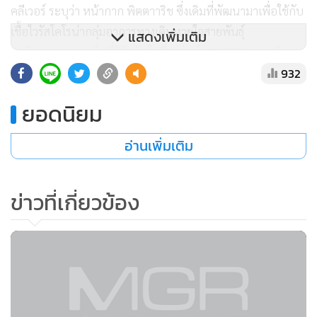
ตะวันออกกลาง หรือที่รู้จักกันในชื่อ เมอร์ส (MERS) ถูกเคลือบ
แสดงเพิ่มเติม
ด้วยสารเคมีที่ฆ่าเชื้อไวรัสได้ 99 เปอร์เซ็นต์ รวมถึงเชื้ออีโบลา
932
เมื่อเชื้อไวรัสต่างๆ เข้ามาสัมผัสกับอุปกรณ์พิเศษชิ้นนี้
ยอดนิยม
นาคากาวาระ กล่าวว่า กินีต้องการใช้ที่จะใช้หน้ากากที่ไฮเทคกว่า
ชนิดนี้เพื่อป้องกันการติดเชื้อในหมู่เจ้าหน้าที่สาธารณสุขของตน
อ่านเพิ่มเติม
เซียร์ราลีโอน อีกหนึ่งประเทศที่มีการระบาดรุนแรงไม่ได้อยู่ใน
ข่าวที่เกี่ยวข้อง
รายชื่อประเทศที่ คลีเวอร์ กำลังบริจาคหน้ากากไปให้ เพราะใน
ประเทศขนาดเล็กแถบแอฟริกาตะวันตกแห่งนี้ไม่มีสถานทูต
ญี่ปุ่นตั้งอยู่
ทั้งนี้ เชื้อไวรัสอีโบลา ซึ่งคร่าชีวิตประชาชนในแอฟริกาตะวันตก
ไปแล้วเกือบ 4,900 ราย ติดต่อกันได้ผ่านทางการสัมผัสกับเลือด
หรือของเหลวอื่นๆ ในร่างกายของผู้ติดเชื้อเท่านั้น