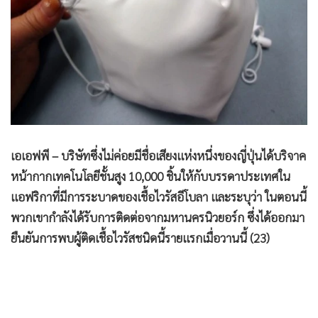
•
Good health & Well-being
•
Green Innovation & SD
•
Management & HR
•
MGR Live
•
Infographic
•
การเมือง
•
ท่องเที่ยว
เอเอฟพี – บริษัทซึ่งไม่ค่อยมีชื่อเสียงแห่งหนึ่งของญี่ปุ่นได้บริจาค
•
กีฬา
หน้ากากเทคโนโลยีชั้นสูง 10,000 ชิ้นให้กับบรรดาประเทศใน
•
ต่างประเทศ
แอฟริกาที่มีการระบาดของเชื้อไวรัสอีโบลา และระบุว่า ในตอนนี้
•
Special Scoop
พวกเขากำลังได้รับการติดต่อจากมหานครนิวยอร์ก ซึ่งได้ออกมา
ยืนยันการพบผู้ติดเชื้อไวรัสชนิดนี้รายแรกเมื่อวานนี้ (23)
•
เศรษฐกิจ-ธุรกิจ
•
จีน
•
ชุมชน-คุณภาพชีวิต
•
อาชญากรรม
•
Motoring