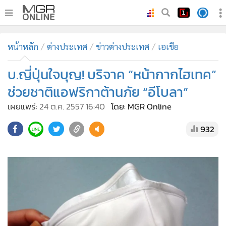
•
หน้าหลัก
หน้าหลัก
ต่างประเทศ
ข่าวต่างประเทศ
เอเชีย
•
ทันเหตุการณ์
•
บ.ญี่ปุ่นใจบุญ! บริจาค “หน้ากากไฮเทค”
ภาคใต้
•
ภูมิภาค
ช่วยชาติแอฟริกาต้านภัย “อีโบลา”
•
Online Section
เผยแพร่:
24 ต.ค. 2557 16:40
โดย: MGR Online
•
บันเทิง
932
•
ผู้จัดการรายวัน
•
คอลัมนิสต์
•
ละคร
•
CbizReview
•
Cyber BIZ
•
ผู้จัดกวน