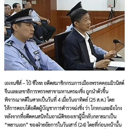
•
Good health & Well-being
•
Green Innovation & SD
•
Management & HR
•
MGR Live
•
Infographic
•
การเมือง
•
ท่องเที่ยว
•
กีฬา
•
ต่างประเทศ
•
Special Scoop
เอเจนซีส์ – โป๋ ซีไหล อดีตสมาชิกกรมการเมืองพรรคคอมมิวนิสต์
•
เศรษฐกิจ-ธุรกิจ
จีนและเลขาธิการพรรคสาขามหานครฉงชิ่ง ถูกนำตัวขึ้น
•
จีน
พิจารณาคดีในศาลเป็นวันที่ 4 เมื่อวันอาทิตย์ (25 ส.ค.) โดย
•
ชุมชน-คุณภาพชีวิต
ให้การตอบโต้อดีตผู้บัญชาการตำรวจฉ่งชิ่ง ว่า โกหกและฉ้อโกง
•
อาชญากรรม
หลังจากที่อดีตคนสนิทในอาณัติของเขาผู้นี้กลับกลายมาเป็น
“พยานเอก” ของฝ่ายอัยการในวันเสาร์ (24) โดยที่ก่อนหน้านั้น
•
Motoring