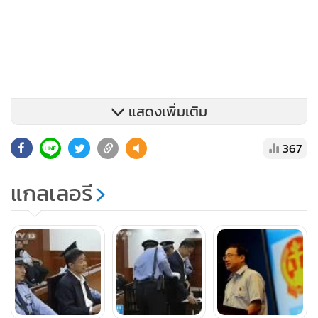
แสดงเพิ่มเติม
367
แกลเลอรี
สำหรับ กู่ ซึ่งก็ได้ถูกนำตัวขึ้นพิจารณาคดีในความผิดฐานสังหาร
เฮย์วูด แล้วเช่นกัน ได้ถูกศาลลงโทษจำคุกตลอดชีวิตแต่รอ
ลงอาญาไว้ก่อน ภายหลังที่เธอรับสารภาพผิดต่อศาล