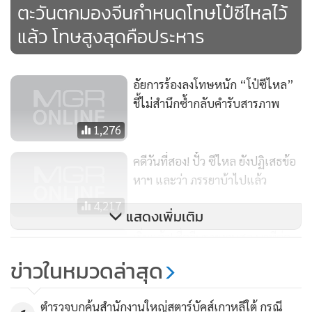
ตะวันตกมองจีนกำหนดโทษโป๋ซีไหลไว้
“เขาบอกว่าผมไม่ได้ตบแต่ชกหน้าเขา ความจริงก็คือ ผมไม่เลย
เรียนชกมวย ผมจึงไม่มีกำลังทำแบบนั้นได้”
แล้ว โทษสูงสุดคือประหาร
ก่อนหน้านี้ ระหว่างให้การตอบโต้เมื่อวันเสาร์ โป๋ได้ปฏิเสธข้อ
อัยการร้องลงโทษหนัก “โป๋ซีไหล”
กล่าวหาที่ว่าเขายักยอกเงินหลวง 5 ล้านหยวน (ราว 25 ล้านบาท)
ชี้ไม่สำนึกซ้ำกลับคำรับสารภาพ
เมื่อปี 2000 โดยระบุว่า กู่เป็นคนยักยอก และบอกว่า ห่างกับ
1,276
ภรรยาตั้งแต่ที่ตนนอกใจ พร้อมแสดงความเสียใจที่ไม่ได้ห้าม
ปรามภรรยาไม่ให้กระทำความผิด รวมทั้งยอมรับว่า ทำผิดเกี่ยว
คดีวันที่สอง! ปั๋ว ซีไหล ยังปฏิเสธข้อ
กับการสอบสวนการเสียชีวิตของเฮย์วูด
หาฯ และว่า ภรรยาบ้าไปแล้ว
4,217
ถึงแม้การให้การตอบโต้อย่างเผ็ดร้อนของโป๋ ถือเป็นเรื่องแปลก
แสดงเพิ่มเติม
ประหลาดผิดปกติในสายตาชาวจีน เนื่องจากในการพิจารณาคดี
เริ่มแล้ว! สื่อจีนรายงานสด นาทีต่อ
ทางการเมืองแทบทุกครั้งที่ผ่านมา จำเลยส่วนใหญ่มักก้มหน้ารับ
นาที พิจารณาคดี ปั๋ว ซีไหล
ข่าวในหมวดล่าสุด
ผิดในกระบวนการพิจารณาคดีที่มีการเตรียมการกันเอาไว้ล่วง
11,632
หน้าอย่างชนิดไร้ความโปร่งใส
ตำรวจบุกค้นสำนักงานใหญ่สตาร์บัคส์เกาหลีใต้ กรณี