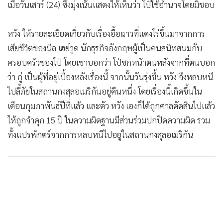
เมื่อวันเสาร์ (24) ซึ่งมุ่งเน้นแสดงให้เห็นว่า โป๋ใช้อำนาจโดยมิชอบ
หวัง ให้รายละเอียดเกี่ยวกับเรื่องอื้อฉาวที่แดงโร่ขึ้นมาจากการ
เสียชีวิตของนีล เฮย์วูด นักธุรกิจอังกฤษผู้เป็นคนสนิทสนมกับ
ครอบครัวของโป๋ โดยเขาบอกว่า โป๋ชกหน้าตนหลังจากที่ตนบอก
ว่า กู่ เป็นผู้ที่อยู่เบื้องหลังเรื่องนี้ จากนั้นวันรุ่งขึ้น หวัง จึงหลบหนี
ไปลี้ภัยในสถานกงสุลอเมริกันอยู่คืนหนึ่ง โดยเรื่องนี้เกิดขึ้นใน
เดือนกุมภาพันธ์ปีที่แล้ว และตัว หวัง เองก็ได้ถูกศาลตัดสินไปแล้ว
ให้ถูกจำคุก 15 ปี ในความผิดฐานมีส่วนร่วมปกปิดความผิด รวม
ทั้งแปรพักตร์จากการหลบหนีไปอยู่ในสถานกงสุลอเมริกัน