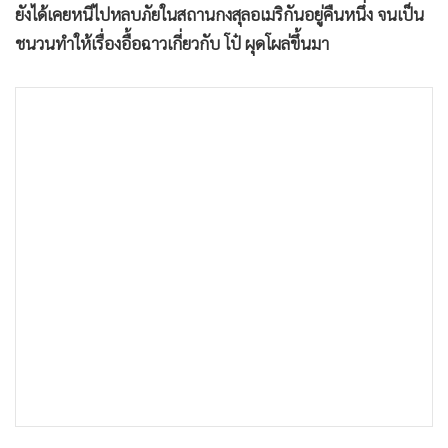
ยังได้เคยหนีไปหลบภัยในสถานกงสุลอเมริกันอยู่คืนหนึ่ง จนเป็น
•
เกม
ชนวนทำให้เรื่องอื้อฉาวเกี่ยวกับ โป๋ ผุดโผล่ขึ้นมา
•
วิทยาศาสตร์
•
SMEs
•
หุ้น
•
อินโดจีน
•
กองทุนรวม
•
Celeb Online
•
Factcheck
•
ญี่ปุ่น
•
News1
•
Gotomanager