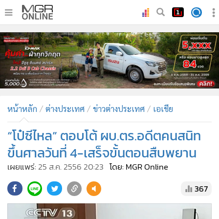
•
หน้าหลัก
•
ทันเหตุการณ์
•
ภาคใต้
•
ภูมิภาค
•
Online Section
หน้าหลัก
ต่างประเทศ
ข่าวต่างประเทศ
เอเชีย
•
บันเทิง
•
ผู้จัดการรายวัน
“โป๋ซีไหล” ตอบโต้ ผบ.ตร.อดีตคนสนิท
•
คอลัมนิสต์
ขึ้นศาลวันที่ 4-เสร็จขั้นตอนสืบพยาน
•
ละคร
เผยแพร่:
25 ส.ค. 2556 20:23
โดย: MGR Online
•
CbizReview
367
•
Cyber BIZ
•
ผู้จัดกวน