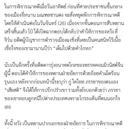
ในการพิจารณาคดีเมื่อวันอาทิตย์ ก่อนที่ศาลประชาชนชั้นกลาง
ของเมืองจี่หนาน มณฑลซานตง จะสั่งหยุดพักการพิจารณาคดี
โดยให้ดำเนินต่อในวันจันทร์ (26) เนื่องจากขั้นตอนการสืบพยาน
เสร็จสิ้นแล้ว โป๋ ได้เปิดฉากตอบโต้กลับว่าคำให้การของหวัง ลี่
จิว์น อดีตผู้บัญชาการตำรวจเมืองฉงชิ่งที่เคยเป็นคนสนิทไว้เนื้อ
เชื่อใจของเขามานานปีว่า “เต็มไปด้วยคำโกหก”
นับเป็นอีกครั้งที่อดีตดาวรุ่งอนาคตไกลของพรรคคอมมิวนิสต์จีน
ผู้นี้ ตอบโต้คำให้การของพยานฝ่ายอัยการด้วยถ้อยคำเผ็ดร้อน
รุนแรง หลังจากก่อนหน้านี้ระบุว่า กู่ ไคไหล ภรรยาของตนเอง
“เสียสติ” จึงได้ให้การปรักปรำเขา รวมทั้งยังบอกด้วยว่า ภรรยา
ของเขาหอบลูกหนีไปต่างประเทศเพราะโกรธแค้นที่ตนนอกใจ
เธอ
ทั้งนี้ หวัง เป็นพยานปากเอกของฝ่ายอัยการ ในการพิจารณาคดี