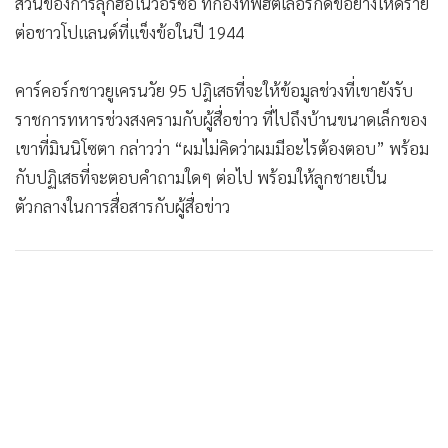
ส่วนของการลุกฮือในวอร์ซอ ที่กองทัพฮิตเลอร์กดขี่อย่างโหดร้าย
ต่อชาวโปแลนด์ที่แข็งข้อในปี 1944
คาร์คอร์กชาวยูเครนวัย 95 ปฎิเสธที่จะให้ข้อมูลช่วงที่เขายังรับ
ราชการทหารช่วงสงครามกับผู้สื่อข่าว ที่ไปถึงบ้านขนาดเล็กของ
เขาที่มินนิโซตา กล่าวว่า “ผมไม่คิดว่าผมมีอะไรต้องตอบ” พร้อม
กับปฏิเสธที่จะตอบคำถามใดๆ ต่อไป พร้อมให้ลูกชายเป็น
ตัวกลางในการสื่อสารกับผู้สื่อข่าว