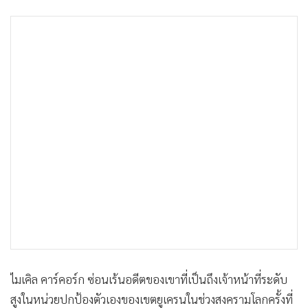
•
เกม
•
วิทยาศาสตร์
•
SMEs
•
หุ้น
•
อินโดจีน
•
กองทุนรวม
•
Celeb Online
•
Factcheck
•
ญี่ปุ่น
•
News1
•
Gotomanager
ไมเคิล คาร์คอร์ก ซ่อนเร้นอดีตของเขาที่เป็นถึงเจ้าหน้าที่ระดับ
สูงในหน่วยปกป้องตัวเองของเขตยูเครนในช่วงสงครามโลกครั้งที่