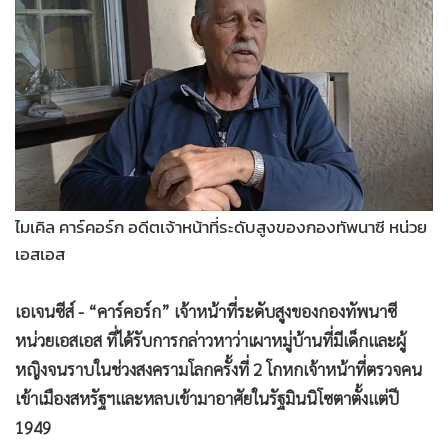
•
Good health & Well-being
•
Green Innovation & SD
•
Management & HR
•
MGR Live
•
Infographic
•
การเมือง
•
ท่องเที่ยว
•
กีฬา
ไมเคิล คาร์คอร์ก อดีตเจ้าหน้าที่ระดับสูงของกองทัพนาซี หน่วย
•
ต่างประเทศ
เอสเอส
•
Special Scoop
•
เศรษฐกิจ-ธุรกิจ
เอเจนซีส์ - “คาร์คอร์ก” เจ้าหน้าที่ระดับสูงของกองทัพนาซี
หน่วยเอสเอส ที่ได้รับการกล่าวหาว่าเผาหมู่บ้านที่มีเด็กและผู้
•
จีน
หญิงจนราบในช่วงสงครามโลกครั้งที่ 2 โกหกเจ้าหน้าที่ตรวจคน
•
ชุมชน-คุณภาพชีวิต
เข้าเมืองสหรัฐฯและหลบเข้ามาอาศัยในรัฐมินนิโซตาตั้งแต่ปี
•
อาชญากรรม
1949
•
Motoring