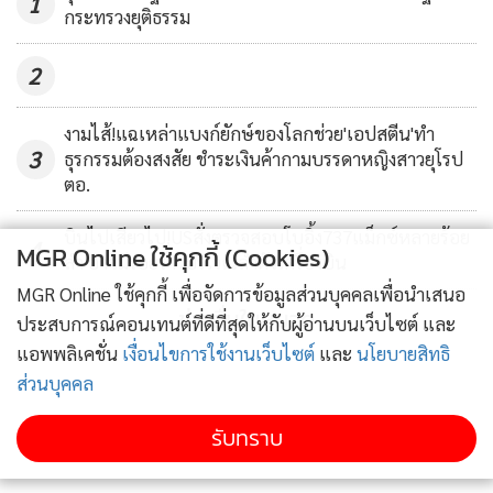
1
กระทรวงยุติธรรม
คาร์คอร์กบอกกับเจ้าหน้าที่สหรัฐฯ ว่า เขาเป็นช่างไม้กับบริษัทที่
มีสำนักงานใหญ่อยู่ที่มินนิโซตา โดยบริษัทนี้รับเหมาอยู่ทั่ว
2
ประเทศ
งามไส้!แฉเหล่าแบงก์ยักษ์ของโลกช่วย'เอปสตีน'ทำ
ในปี 1995 คาร์คอร์กได้ออกหนังสือบันทึกความทรงจำ ที่เขาได้
3
ธุรกรรมต้องสงสัย ชำระเงินค้ากามบรรดาหญิงสาวยุโรป
ตอ.
เปิดเผยเกี่ยวกับการทำงานกับกองทัพนาซีในหน่ายเอสเอส โดย
เขาได้ยอมรับอย่างภาคภูมิใจว่าเขาได้รางวัลกล้าหาญจากกองทัพ
บินไปเสียวไป!USสั่งตรวจสอบโบอิ้ง737แม็กซ์หลายร้อย
4
นาซี เป็นรูปไม้กางเขนเหล็กด้วย
MGR Online ใช้คุกกี้ (Cookies)
ลำ อาจมีรอยร้าวบริเวณลำตัวเครื่องบิน
MGR Online ใช้คุกกี้ เพื่อจัดการข้อมูลส่วนบุคคลเพื่อนำเสนอ
หนังสือบันทึกความทรงจำนี้ถูกพิมพ์เป็นภาษายูเครนเก็บรักษา
ข่าวอื่นในหมวด
ประสบการณ์คอนเทนต์ที่ดีที่สุดให้กับผู้อ่านบนเว็บไซต์ และ
ไว้ที่หอสมุดสภาคองเกรส และห้องสมุดในอังกฤษ อาจหาได้ตาม
แอพพลิเคชั่น
เงื่อนไขการใช้งานเว็บไซต์
และ
นโยบายสิทธิ
อินเทอร์เน็ตในรูปแบบอีบุ๊ก
ส่วนบุคคล
รับทราบ