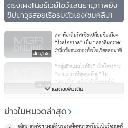
พยายามที่จะตามล่าอาชญากรนาซีเหล่านี้ ในเดือนเมษายนที่
ตรงเผง!!นอร์เวย์โชว์แสนยานุภาพยิง
ผ่านมานี้ เยอรมนีประสบความสำเร็จในการแกะรอยอดีตกองทัพ
ขีปนาวุธสอยเรือรบตัวเอง(ชมคลิป)
นาซีราว 50 คน ซึ่งเป็นเจ้าหน้าที่ประจำคุกเอาต์วิช โดยอดีตเจ้า
หน้าที่กองทัพนาซีเหล่านี้กำลังเผชิญหน้าต่อการถูกจองจำ
สภาท้องถิ่นรัสเซียเปลี่ยนชื่อเมือง
“โวลโกกราด” เป็น “สตาลินกราด”
ในช่วงสงครามโลกครั้งที่ 2 กองทัพอเมริกาเป็นผู้กลั่นกรองการ
รำลึกชัยชนะกองทัพโซเวียตต่อนาซี
ออกวีซ่าให้ชาวต่างชาติ ซึ่งจากบันทึกไม่พบว่าข้อมูลของคาร์คอร์
5,146
กน่าสงสัยแต่อย่างใด แต่มีสิ่งที่น่าสังเกตว่าข้อมูลทางฝั่งอดีต
“กลุ่มฮิวแมนไรท์ยิว” เปิดโครงการ
สหภาพโซเวียตในสมัยนั้นขาดการยืนยันของตัวบุคคลและไม่
“ตามล่านาซีชุดสุดท้าย” ใน
สามารถได้ข้อมูลแน่ชัดจากถิ่นเมืองที่เขาอาศัยอยู่
“เยอรมัน” หวังนำตัวขึ้นศาลให้
294
แสดงเพิ่มเติม
ลงโทษ
คาร์คอร์กพร้อมลูกชาย 2 คน อพยพเข้ามาอาศัยอยู่ที่มินนิโซตา
พบระเบิดสมัยสงครามโลกกลาง
สหรัฐฯ หลังจาก ภรรยาเขาเสียชีวิตในปี 1948 เขาได้แต่งงานใหม่
ข่าวในหมวดล่าสุด
เมืองหลวงฮังการี อพยพผู้คน
ครั้งที่ 2 ที่ อเมริกา และมีบุตรมากกว่า 4 คน ซึ่งคนเล็กสุดเกิดใน
จ้าละหวั่น
ปี 1966
1,059
วุฒิสภาสหรัฐฯ ลงมติรับรองอดีตทนายทรัมป์เป็นรัฐมนตรี