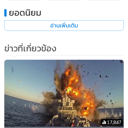
ของเขา
ยอดนิยม
อ่านเพิ่มเติม
“ในอเมริกากรณีนี้มันง่ายมาก ถ้าเขาเป็นผู้บัญชาการทหารของ
หน่วยที่ได้ทำการทารุณกรรม อีเฟรม ซูรอฟ หัวหน้าหน่วยล่า
ข่าวที่เกี่ยวข้อง
สมาชิกกองทัพนาซี ที่ศูนย์ซีโมน เวียเซนทาว ที่กรุงเยรูซาเลม
บอกกับเอพี” ถึงแม้แต่ในเยอรมนี ...ถ้าเขาเป็นหัวหน้าหน่วย ถึง
แม้ว่าจะไม่มีภาพหลักฐานตอนที่เขาเหนี่ยวไกปืน ยังไงคาร์คอร์
กก็ต้องรับผิดชอบต่อสิ่งที่เขาได้ก่อขึ้น”
รัฐมนตรีช่วยมหาดไทยที่เป็นหัวหน้าของสำนักอัยการเยอรมนี โท
มัส วิล เผยกับเอพีว่า เขาสนใจที่จะรวบรวมหลักฐานเพื่อดำเนิน
คดีกับ ไมเคิล คาร์คอร์ก
69 ปี หลังจากสงครามโลกครั้งที่ 2 รัฐบาลเยอรมนียังคงมีความ
17,847