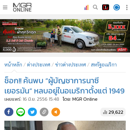
•
หน้าหลัก
•
ทันเหตุการณ์
•
ภาคใต้
•
ภูมิภาค
•
Online Section
หน้าหลัก
ต่างประเทศ
ข่าวต่างประเทศ
สหรัฐอเมริกา
•
บันเทิง
•
ผู้จัดการรายวัน
ช็อก!! ค้นพบ “ผู้บัญชาการนาซี
•
คอลัมนิสต์
เยอรมัน” หลบอยู่ในอเมริกาตั้งแต่ 1949
•
ละคร
เผยแพร่:
16 มิ.ย. 2556 15:48
โดย: MGR Online
•
CbizReview
29,622
•
Cyber BIZ
•
ผู้จัดกวน