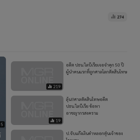
274
อดีต ปธน.ไลบีเรียเจอจำคุก 50 ปี
ผู้นำคนแรกที่ถูกศาลโลกตัดสินโทษ
219
ลุ้น!!ศาลตัดสินโทษอดีต
ปธน.ไลบีเรีย ข้อหา
อาชญากรสงคราม
19
35
้
ป.จับแก๊งเงินดำหลอกตุ๋นเจ้าของ