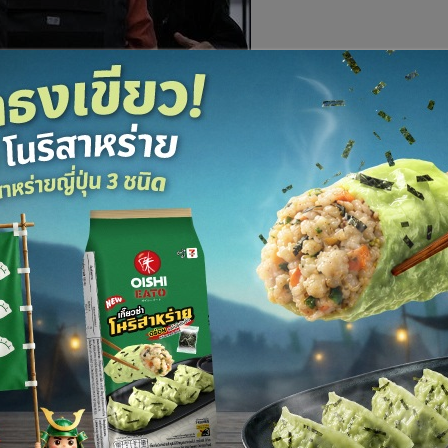
ซีย
ฉายา พ่อค้าความตาย” ซึ่งถูกศาลสหรัฐฯ ตัดสินว่ามีความผิดฐาน
รพิจารณาคดีของเขา ซึ่งทำให้ความสัมพันธ์ระหว่างมอสโก และ
นทำข้อตกลงค้าอาวุธกับสายลับของสหรัฐฯ ที่ปลอมตัวเป็นกลุ่ม
ถลงข่าวที่กรุงมอสโกวานนี้ (29) ว่า "เราตกลงจะดำเนินการขั้น
าลสูงสุด จากนั้นก็จะยื่นคำร้องต่อคณะกรรมาธิการของ