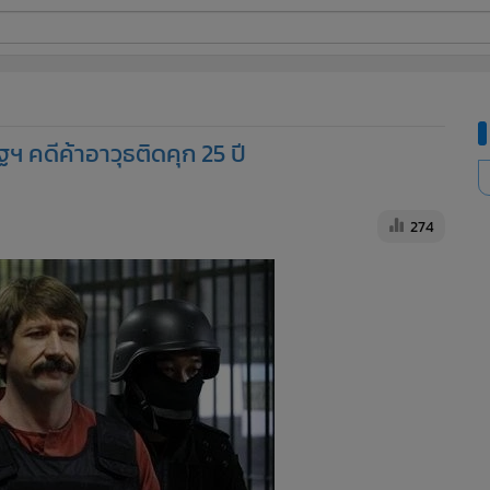
ี่ใช้
ฐฯ คดีค้าอาวุธติดคุก 25 ปี
ine
้นสูง
274