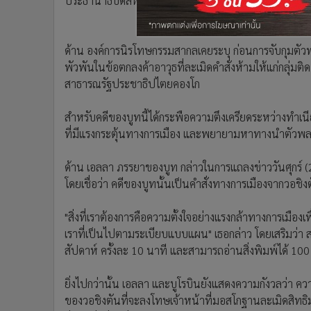
ประธานาธิบดีสหรัฐฯ เพื่อขอลดหย่อนผ่อนโทษ แล้วจึงหาทา
•
อินโดจีน
•
กองทุนรวม
•
Celeb Online
ด้าน องค์การนิรโทษกรรมสากลเคยระบุ ก่อนการจับกุมตัวพ่อค
พัวพันในข้อตกลงค้าอาวุธที่ละเมิดคำสั่งห้ามให้แก่กลุ่มติ
•
Factcheck
สาธารณรัฐประชาธิปไตยคองโก
•
ญี่ปุ่น
•
News1
สำหรับคดีของบูทนี้ได้กระพือความตึงเครียดระหว่างทำเน
•
Gotomanager
ที่มีแรงกระตุ้นทางการเมือง และพยายามหาทางนำตัวพ
ด้าน เอลลา ภรรยาของบูท กล่าวในการแถลงข่าววันศุกร์ (2
โดยเชื่อว่า คดีของบูทนั้นเป็นคำสั่งทางการเมืองจากวอชิงตั
"สิ่งที่เราต้องการคือความตั้งใจอย่างแรงกล้าทางการเมื
เราที่เป็นไปตามระเบียบแบบแผน" เธอกล่าว โดยเสริมว่า สาม
สัปดาห์ ครั้งละ 10 นาที และสามารถอ่านสิ่งพิมพ์ได้ 100
ยิ่งไปกว่านั้น เอลลา และบูโรบินยังแสดงความกังวลว่า ค
ของวอชิงตันที่จะลงโทษเจ้าหน้าที่มอสโกฐานละเมิดสิทธิมนุ