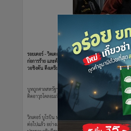
•
Management & HR
•
MGR Live
•
Infographic
•
การเมือง
•
ท่องเที่ยว
วิคเตอร์ บูท พ่อค้าอาวุธชาวรัสเ
•
กีฬา
•
ต่างประเทศ
รอยเตอร์ - วิคเตอร์ บูท พ่อค้าอาวุธชาวรัสเซีย เจ้าของ
•
Special Scoop
ก่อการร้าย และต้องรับโทษจำคุก 25 ปี จะยื่นอุทธรณ์กา
•
เศรษฐกิจ-ธุรกิจ
วอชิงตัน ตึงเครียดยิ่งขึ้น
•
จีน
•
ชุมชน-คุณภาพชีวิต
•
อาชญากรรม
บูทถูกศาลสหรัฐฯ ตัดสินโทษในเดือนเมษายนที่ผ่านมา ฐา
ติดอาวุธโคลอมเบีย ซึ่งวางแผนโจมตีทหารอเมริกัน
•
Motoring
•
เกม
•
วิทยาศาสตร์
วิกเตอร์ บูโรบิน ทนายความชาวรัสเซียของบูทกล่าวในการแ
•
SMEs
ต่อไปแล้ว อย่างแรกเราจะยื่นอุทธรณ์ต่อศาลอุทธรณ์ และศ
•
หุ้น