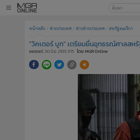
เลือกเครื่องมือท
•
หน้าหลัก
หน้าหลัก
ต่างประเทศ
ข่าวต่างประเทศ
สหรัฐอเมริกา
ค้นหา
•
ทันเหตุการณ์
Google
•
ภาคใต้
"วิคเตอร์ บูท" เตรียมยื่นอุทธรณ์ศาลสหรั
•
ภูมิภาค
MGR Onl
เผยแพร่:
30 มิ.ย. 2555 11:15
โดย: MGR Online
•
Online Section
ค้นหาขั
•
บันเทิง
•
ผู้จัดการรายวัน
•
คอลัมนิสต์
•
ละคร
•
CbizReview
•
Cyber BIZ
•
ผู้จัดกวน
•
Good health & Well-being
•
Green Innovation & SD