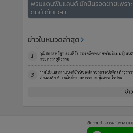
พรมแดนฟินแลนด์ นักบินรอดตายเพราะ
ดีดตัวทันเวลา
ข่าวในหมวดล่าสุด
วุฒิสภาสหรัฐฯ ลงมติรับรองอดีตทนายทรัมป์เป็นรัฐมนต
1
กระทรวงยุติธรรม
งามไส้!แฉเหล่าแบงก์ยักษ์ของโลกช่วย'เอปสตีน'ทำธุรกร
3
ต้องสงสัย ชำระเงินค้ากามบรรดาหญิงสาวยุโรปตอ.
ข่า
ติดตามข่าวสารผ่านทาง LIN