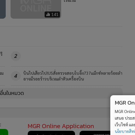
โรงแรม
141
รี
2
รม
บินไปเสียวไป!USสั่งตรวจสอบโบอิ้ง737แม็กซ์หลายร้อยลำ
4
อาจมีรอยร้าวบริเวณลำตัวเครื่องบิน
วอื่นในหมวด
MGR Onli
MGR Online 
เสนอ ประสบก
MGR Online Application
E
เว็บไซต์ แ
นโยบายสิทธ