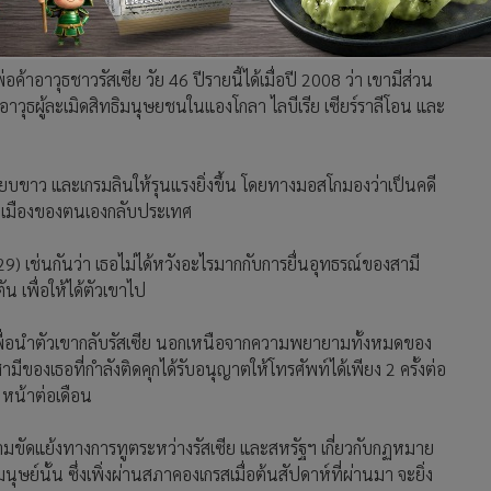
งนำตัววิคเตอร์ บูทกลับบ้านเพื่อรับโทษที่นี่"
้าอาวุธชาวรัสเซีย วัย 46 ปีรายนี้ได้เมื่อปี 2008 ว่า เขามีส่วน
ดอาวุธผู้ละเมิดสิทธิมนุษยชนในแองโกลา ไลบีเรีย เซียร์ราลีโอน และ
ียบขาว และเกรมลินให้รุนแรงยิ่งขึ้น โดยทางมอสโกมองว่าเป็นคดี
ลเมืองของตนเองกลับประเทศ
9) เช่นกันว่า เธอไม่ได้หวังอะไรมากกับการยื่นอุทธรณ์ของสามี
น เพื่อให้ได้ตัวเขาไป
องเพื่อนำตัวเขากลับรัสเซีย นอกเหนือจากความพยายามทั้งหมดของ
ีของเธอที่กำลังติดคุกได้รับอนุญาตให้โทรศัพท์ได้เพียง 2 ครั้งต่อ
 หน้าต่อเดือน
วามขัดแย้งทางการทูตระหว่างรัสเซีย และสหรัฐฯ เกี่ยวกับกฏหมาย
ษย์นั้น ซึ่งเพิ่งผ่านสภาคองเกรสเมื่อต้นสัปดาห์ที่ผ่านมา จะยิ่ง