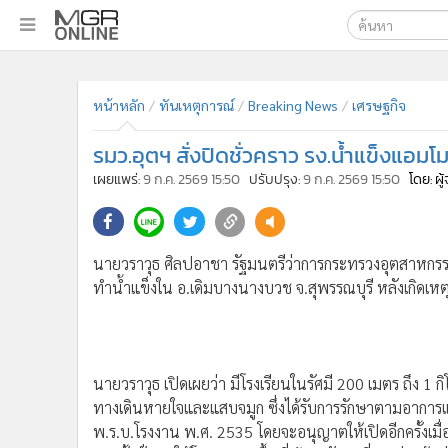
เลือกเครื่องมือท
•
หน้าหลัก
ค้นหา
•
ทันเหตุการณ์
หน้าหลัก
ทันเหตุการณ์
Breaking News
เศรษฐกิจ
Google
•
ภาคใต้
รมว.อุตฯ สั่งปิดชั่วคราว รง.น้ำแข็งแอมโมเนี
•
ภูมิภาค
MGR Onl
เผยแพร่:
9 ก.ค. 2569 15:50
ปรับปรุง:
9 ก.ค. 2569 15:50
โดย: ผ
•
Online Section
ค้นหาขั
•
บันเทิง
•
ผู้จัดการรายวัน
นายวราวุธ ศิลปอาชา รัฐมนตรีว่าการกระทรวงอุตสาหกรรม
•
คอลัมนิสต์
ทำน้ำแข็งใน อ.เดิมบางนางบวช จ.สุพรรณบุรี หลังเกิดเหตุแ
•
ละคร
•
CbizReview
•
Cyber BIZ
•
ผู้จัดกวน
นายวราวุธ เปิดเผยว่า มีโรงเรียนในรัศมี 200 เมตร ถึง 1 ก
•
Good health & Well-being
ทางเดินหายใจและแสบจมูก ซึ่งได้รับการรักษาตามอาการแล
•
Green Innovation & SD
พ.ร.บ.โรงงาน พ.ศ. 2535 โดยจะอนุญาตให้เปิดอีกครั้งเ