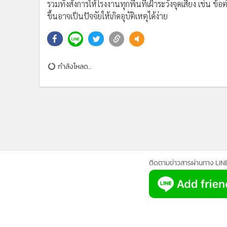
•
Management & HR
รวมทั้งสั่งการให้โรงงานทุกพื้นที่เฝ้าระวังจุดเสี่ยง เช่น
ขึ้นอาจเป็นปัจจัยให้เกิดอุบัติเหตุได้ง่าย
•
MGR Live
•
Infographic
•
การเมือง
•
ท่องเที่ยว
กำลังโหลด...
•
กีฬา
•
ต่างประเทศ
•
Special Scoop
•
เศรษฐกิจ-ธุรกิจ
•
จีน
•
ชุมชน-คุณภาพชีวิต
•
อาชญากรรม
ติดตามข่าวสารผ่านทาง LIN
•
Motoring
•
เกม
•
วิทยาศาสตร์
•
SMEs
•
หุ้น