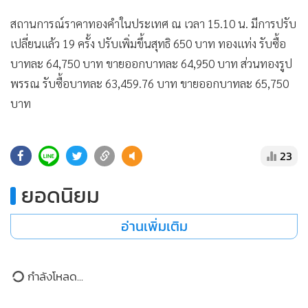
•
Good health & Well-being
•
Green Innovation & SD
สถานการณ์ราคาทองคำในประเทศ ณ เวลา 15.10 น. มีการปรับ
•
Management & HR
เปลี่ยนแล้ว 19 ครั้ง ปรับเพิ่มขึ้นสุทธิ 650 บาท ทองแท่ง รับซื้อ
บาทละ 64,750 บาท ขายออกบาทละ 64,950 บาท ส่วนทองรูป
•
MGR Live
พรรณ รับซื้อบาทละ 63,459.76 บาท ขายออกบาทละ 65,750
•
Infographic
บาท
•
การเมือง
•
ท่องเที่ยว
•
กีฬา
23
•
ต่างประเทศ
ยอดนิยม
•
Special Scoop
•
เศรษฐกิจ-ธุรกิจ
อ่านเพิ่มเติม
•
จีน
•
ชุมชน-คุณภาพชีวิต
กำลังโหลด...
•
อาชญากรรม
•
Motoring