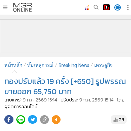
•
หน้าหลัก
•
ทันเหตุการณ์
•
ภาคใต้
•
ภูมิภาค
•
Online Section
หน้าหลัก
ทันเหตุการณ์
Breaking News
เศรษฐกิจ
•
บันเทิง
•
ผู้จัดการรายวัน
ทองปรับแล้ว 19 ครั้ง [+650] รูปพรรณ
•
คอลัมนิสต์
ขายออก 65,750 บาท
•
ละคร
เผยแพร่:
9 ก.ค. 2569 15:14
ปรับปรุง:
9 ก.ค. 2569 15:14
โดย:
•
CbizReview
ผู้จัดการออนไลน์
•
Cyber BIZ
23
•
ผู้จัดกวน