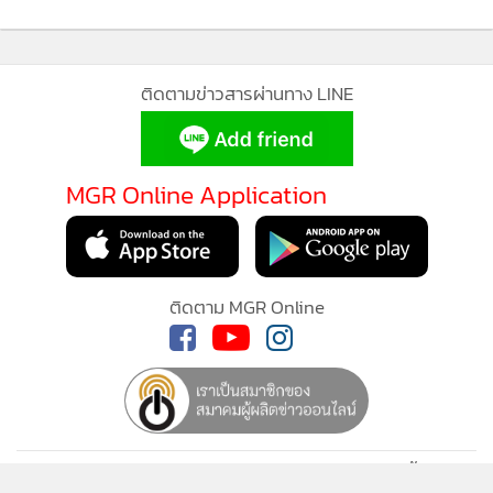
•
เกม
•
วิทยาศาสตร์
•
SMEs
ติดตามข่าวสารผ่านทาง LINE
•
หุ้น
•
อินโดจีน
MGR Online Application
•
กองทุนรวม
•
Celeb Online
•
Factcheck
•
ญี่ปุ่น
ติดตาม MGR Online
•
News1
•
Gotomanager
นโยบายความเป็นส่วนตัว
นโยบายการใช้คุกกี้