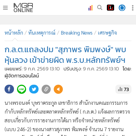
•
หน้าหลัก
•
ทันเหตุการณ์
•
ภาคใต้
•
ภูมิภาค
•
Online Section
หน้าหลัก
ทันเหตุการณ์
Breaking News
เศรษฐกิจ
•
บันเทิง
•
ผู้จัดการรายวัน
ก.ล.ต.แถลงปม "สุภาพร พิมพงษ์" พบ
•
คอลัมนิสต์
หุ้นลวง เข้าข่ายผิด พ.ร.บ.หลักทรัพย์ฯ
•
ละคร
เผยแพร่:
9 ก.ค. 2569 13:10
ปรับปรุง:
9 ก.ค. 2569 13:10
โดย:
•
CbizReview
ผู้จัดการออนไลน์
•
Cyber BIZ
73
•
ผู้จัดกวน