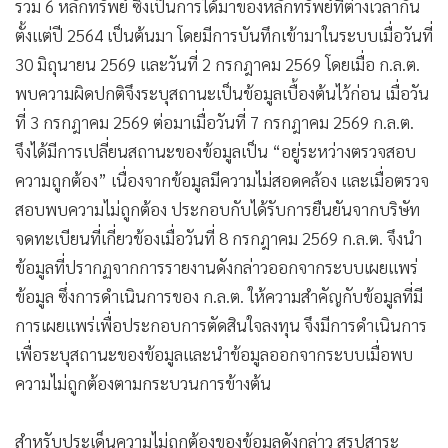
•
Good health & Well-being
นางพรอนงค์ บุษราตระกูล เลขาธิการ สำนักงานคณะกรรมการ
•
Green Innovation & SD
กำกับหลักทรัพย์และตลาดหลักทรัพย์ ( ก.ล.ต.) แจ้งผลการตรวจ
•
Management & HR
สอบเกี่ยวกับการรายงานการได้มา หรือจำหน่ายหลักทรัพย์
(แบบ 246-2) ของนางสาวสุภาพร พิมพงษ์ จำนวน 7 รายงาน
•
MGR Live
รวม 6 หลักทรัพย์ ซึ่งเป็นการได้มาของหลักทรัพย์ที่ต่างเวลากัน
•
Infographic
ตั้งแต่ปี 2564 เป็นต้นมา โดยมีการบันทึกเข้ามาในระบบเมื่อวันที่
•
การเมือง
30 มิถุนายน 2569 และวันที่ 2 กรกฎาคม 2569 โดยเมื่อ ก.ล.ต.
•
ท่องเที่ยว
พบความผิดปกติจึงระบุสถานะเป็นข้อมูลเบื้องต้นไว้ก่อน เมื่อวัน
•
กีฬา
ที่ 3 กรกฎาคม 2569 ต่อมาเมื่อวันที่ 7 กรกฎาคม 2569 ก.ล.ต.
•
ต่างประเทศ
จึงได้มีการเปลี่ยนสถานะของข้อมูลเป็น “อยู่ระหว่างตรวจสอบ
•
Special Scoop
ความถูกต้อง” เนื่องจากข้อมูลมีความไม่สอดคล้อง และเมื่อตรวจ
•
เศรษฐกิจ-ธุรกิจ
สอบพบความไม่ถูกต้อง ประกอบกับได้รับการยืนยันจากบริษัท
•
จีน
จดทะเบียนที่เกี่ยวข้องเมื่อวันที่ 8 กรกฎาคม 2569 ก.ล.ต. จึงนำ
•
ชุมชน-คุณภาพชีวิต
ข้อมูลที่ปรากฏจากการรายงานดังกล่าวออกจากระบบเผยแพร่
•
อาชญากรรม
ข้อมูล ซึ่งการดำเนินการของ ก.ล.ต. ให้ความสำคัญกับข้อมูลที่มี
•
Motoring
การเผยแพร่เพื่อประกอบการตัดสินใจลงทุน จึงมีการดำเนินการ