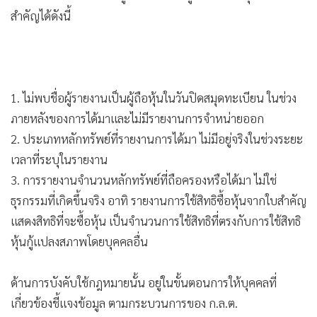
•
เกม
เพื่อระบุสถานะของข้อมูลและนำข้อมูลออกจากระบบเมื่อพบ
•
วิทยาศาสตร์
ความไม่ถูกต้องตามกระบวนการข้างต้น
•
SMEs
สำหรับประเด็นความไม่ถูกต้องของข้อมูลดังกล่าว สรุปสาระ
•
หุ้น
สำคัญได้ดังนี้
•
อินโดจีน
•
กองทุนรวม
•
Celeb Online
•
Factcheck
1. ไม่พบชื่อผู้รายงานเป็นผู้ถือหุ้นในวันปิดสมุดทะเบียน ในช่วง
•
ญี่ปุ่น
ภายหลังของการได้มาและไม่มีรายงานการจำหน่ายออก
•
News1
2. ประเภทหลักทรัพย์ที่รายงานการได้มา ไม่มีอยู่จริงในช่วงระยะ
•
Gotomanager
เวลาที่ระบุในรายงาน
3. การรายงานจำนวนหลักทรัพย์ที่ถือครองหรือได้มา ไม่ใช่
ธุรกรรมที่เกิดขึ้นจริง อาทิ รายงานการใช้สิทธิซื้อหุ้นจากใบสำคัญ
แสดงสิทธิที่จะซื้อหุ้น เป็นจำนวนการใช้สิทธิที่ตรงกับการใช้สิทธิ