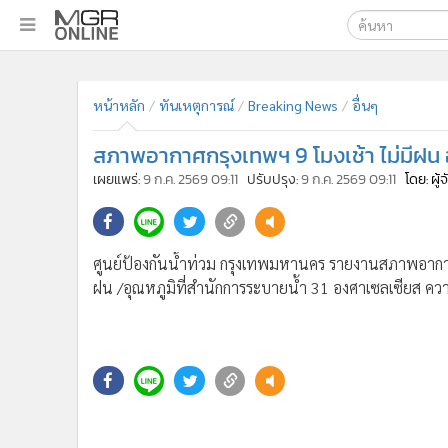
เลือกเครื่องมือท
•
หน้าหลัก
ค้นหา
•
ทันเหตุการณ์
หน้าหลัก
ทันเหตุการณ์
Breaking News
อื่นๆ
Google
•
ภาคใต้
สภาพอากาศกรุงเทพฯ 9 โมงเช้า ไม่มีฝน 
•
ภูมิภาค
MGR Onl
เผยแพร่:
9 ก.ค. 2569 09:11
ปรับปรุง:
9 ก.ค. 2569 09:11
โดย: ผู
•
Online Section
ค้นหาขั
•
บันเทิง
•
ผู้จัดการรายวัน
ศูนย์ป้องกันน้ำท่วม กรุงเทพมหานคร รายงานสภาพอากาศ ว
•
คอลัมนิสต์
ฝน /อุณหภูมิที่สำนักการระบายน้ำ 31 องศาเซลเซียส ความ
•
ละคร
•
CbizReview
•
Cyber BIZ
•
ผู้จัดกวน
•
Good health & Well-being
•
Green Innovation & SD