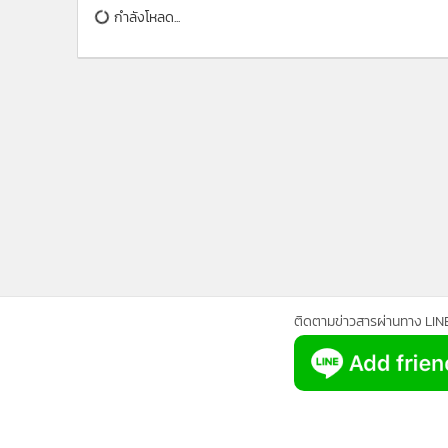
•
Management & HR
กำลังโหลด...
•
MGR Live
•
Infographic
•
การเมือง
•
ท่องเที่ยว
•
กีฬา
•
ต่างประเทศ
•
Special Scoop
•
เศรษฐกิจ-ธุรกิจ
•
จีน
•
ชุมชน-คุณภาพชีวิต
•
อาชญากรรม
ติดตามข่าวสารผ่านทาง LIN
•
Motoring
•
เกม
•
วิทยาศาสตร์
•
SMEs
•
หุ้น