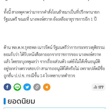
•
Good health & Well-being
•
Green Innovation & SD
ทั้งนี้ สาเหตุคาดว่ามาจากคำสั่งโอนย้ายมาเป็นที่ปรึกษานายก
•
Management & HR
รัฐมนตรี ขณะที่ นางพงษ์สวาท ยังเหลืออายุราชการอีก 1 ปี
•
MGR Live
•
Infographic
•
การเมือง
•
ท่องเที่ยว
ด้าน พล.ต.ท.รุทธพล เนาวรัตน์ รัฐมนตรีว่าการกระทรวงยุติธรรม
•
กีฬา
ยอมรับว่า ได้รับหนังสือลาออกจากราชการของ นางพงษ์สวาท
•
ต่างประเทศ
แล้ว โดยระบุเหตุผลว่า จากเรื่องเส่วนตัว แต่ยังไม่ได้เซ็นอนุมัติ
•
Special Scoop
อยู่ระหว่างตรวจสอบว่า สามารถอนุมัติได้หรือไม่ เพราะปลัดมีชื่อ
•
ถูกยื่น ป.ป.ช. กรณีชั้น 14 โรงพยาบาลตำรวจ
เศรษฐกิจ-ธุรกิจ
•
จีน
177
•
ชุมชน-คุณภาพชีวิต
•
อาชญากรรม
ยอดนิยม
•
Motoring