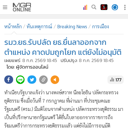
•
หน้าหลัก
หน้าหลัก
ทันเหตุการณ์
Breaking News
การเมือง
•
ทันเหตุการณ์
•
รมว.ยธ.รับปลัด ยธ.ยื่นลาออกจาก
ภาคใต้
•
ภูมิภาค
ตำแหน่ง คาดปมถูกโยก แต่ยังไม่อนุมัติ
•
Online Section
เผยแพร่:
8 ก.ค. 2569 18:45
ปรับปรุง:
8 ก.ค. 2569 18:45
•
บันเทิง
โดย: ผู้จัดการออนไลน์
•
ผู้จัดการรายวัน
177
•
คอลัมนิสต์
ทำเนียบรัฐบาลแจ้งว่า นางพงษ์สวาท นีละโยธิน ปลัดกระทรวง
•
ละคร
ยุติธรรม ซึ่งเมื่อวันที่ 7 กรกฎาคม ที่ผ่านมา ที่ประชุมคณะ
•
CbizReview
รัฐมนตรี (ครม.) มีมติโอนจากตำแหน่ง ปลัดกระทรวงยุติธรรม มา
•
Cyber BIZ
เป็นที่ปรึกษานายกรัฐมนตรี ได้ยื่นใบลาออกจากราชการถึง
•
ผู้จัดกวน
รัฐมนตรีว่าการกระทรวงยุติธรรมแล้ว แต่ยังไม่มีการอนุมัติ