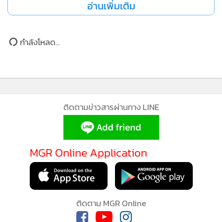
อ่านเพิ่มเติม
•
เกม
•
วิทยาศาสตร์
•
SMEs
กำลังโหลด...
•
หุ้น
•
อินโดจีน
•
กองทุนรวม
•
Celeb Online
ติดตามข่าวสารผ่านทาง LINE
•
Factcheck
•
ญี่ปุ่น
•
News1
MGR Online Application
•
Gotomanager
ติดตาม MGR Online