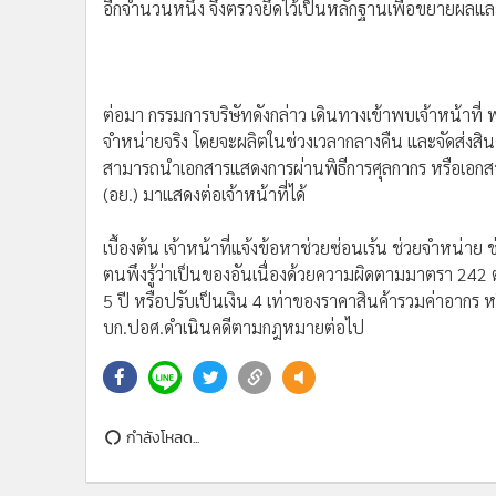
•
Management & HR
อีกจำนวนหนึ่ง จึงตรวจยึดไว้เป็นหลักฐานเพื่อขยายผลแล
•
MGR Live
•
Infographic
•
การเมือง
ต่อมา กรรมการบริษัทดังกล่าว เดินทางเข้าพบเจ้าหน้าที่ 
•
ท่องเที่ยว
จำหน่ายจริง โดยจะผลิตในช่วงเวลากลางคืน และจัดส่งสินค
•
กีฬา
สามารถนำเอกสารแสดงการผ่านพิธีการศุลกากร หรือเอ
•
ต่างประเทศ
(อย.) มาแสดงต่อเจ้าหน้าที่ได้
•
Special Scoop
•
เศรษฐกิจ-ธุรกิจ
เบื้องต้น เจ้าหน้าที่แจ้งข้อหาช่วยซ่อนเร้น ช่วยจำหน่าย
ตนพึงรู้ว่าเป็นของอันเนื่องด้วยความผิดตามมาตรา 242 
•
จีน
5 ปี หรือปรับเป็นเงิน 4 เท่าของราคาสินค้ารวมค่าอากร 
•
ชุมชน-คุณภาพชีวิต
บก.ปอศ.ดำเนินคดีตามกฎหมายต่อไป
•
อาชญากรรม
•
Motoring
•
เกม
•
วิทยาศาสตร์
กำลังโหลด...
•
SMEs
•
หุ้น