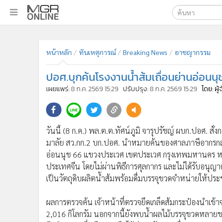
เลือกเครื่องมือท
•
หน้าหลัก
ค้นหา
•
ทันเหตุการณ์
หน้าหลัก
ทันเหตุการณ์
Breaking News
อาชญากรรม
Google
•
ภาคใต้
ปอศ.บุกค้นโรงงานน้ำส้มเถื่อนย่านอ่อนน
•
ภูมิภาค
MGR Onl
เผยแพร่:
8 ก.ค. 2569 15:29
ปรับปรุง:
8 ก.ค. 2569 15:29
โดย: ผู
•
Online Section
ค้นหาขั
•
บันเทิง
•
ผู้จัดการรายวัน
วันนี้ (8 ก.ค.) พล.ต.ต.ทัศน์ภูมิ จารุปรัชญ์ ผบก.ปอศ. 
•
คอลัมนิสต์
มาลัย สว.กก.2 บก.ปอศ. นำหมายค้นของศาลภาษีอากรกลาง 
•
ละคร
อ่อนนุช 66 แขวงประเวศ เขตประเวศ กรุงเทพมหานคร หลั
•
CbizReview
ประเทศจีน โดยไม่ผ่านพิธีการศุลกากร และไม่ได้รับอน
•
Cyber BIZ
เป็นวัตถุดิบผลิตน้ำส้มพร้อมดื่มบรรจุขวดจำหน่ายให้ปร
•
ผู้จัดกวน
•
Good health & Well-being
ผลการตรวจค้น เจ้าหน้าที่ตรวจยึดเกล็ดส้มกระป๋องนำเข
•
Green Innovation & SD
2,016 กิโลกรัม นอกจากนี้ยังพบน้ำผลไม้บรรจุขวดหลายขน