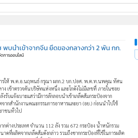
ี่ใช้
ุช พบนำเข้าจากจีน ยึดของกลางกว่า 2 พัน กก.
ine
้จัดการออนไลน์
้นสูง
สั่งการให้ พ.ต.อ.นฤพนธ์ กรุณา ผกก.2 บก.ปอศ. พ.ต.ท.นพคุณ ทัศน
เข้าตรวจค้นบริษัทแห่งหนึ่ง และโกดังไม่มีเลขที่ ภายในซอย
งรับแจ้งเบาะแสว่ามีการลักลอบนำเข้าเกล็ดส้มกระป๋องจาก
ุญาตจากสำนักงานคณะกรรมการอาหารและยา (อย.) ก่อนนำไปใช้
ะชาชนทั่วไป
้าจากต่างประเทศ จำนวน 112 ลัง รวม 672 กระป๋อง น้ำหนักรวม
าดที่ผลิตจากเกล็ดส้มดังกล่าว รวมถึงซากกระป๋องที่ใช้ในการผลิต