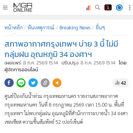
•
หน้าหลัก
หน้าหลัก
ทันเหตุการณ์
Breaking News
อื่นๆ
•
ทันเหตุการณ์
•
สภาพอากาศกรุงเทพฯ บ่าย 3 นี้ ไม่มี
ภาคใต้
•
ภูมิภาค
กลุ่มฝน อุณหภูมิ 34 องศาฯ
•
Online Section
เผยแพร่:
8 ก.ค. 2569 15:14
ปรับปรุง:
8 ก.ค. 2569 15:14
โดย:
•
บันเทิง
ผู้จัดการออนไลน์
•
ผู้จัดการรายวัน
42
•
คอลัมนิสต์
ศูนย์ป้องกันน้ำท่วม กรุงเทพมหานคร รายงานสภาพอากาศ
•
ละคร
กรุงเทพมหานคร วันที่ 8 กรกฎาคม 2569 เวลา 15.00 น. พื้นที่
•
CbizReview
กรุงเทพฯ ไม่พบกลุ่มฝน อุณหภูมิที่สำนักการระบายน้ำ 34 องศา
•
Cyber BIZ
เซลเซียส ความชื้นสัมพัทธ์ 52 เปอร์เซ็นต์
•
ผู้จัดกวน