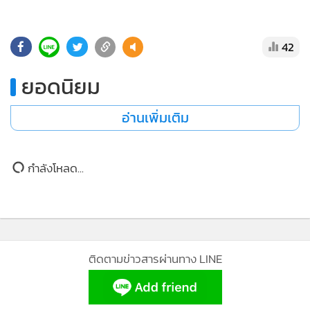
•
Good health & Well-being
•
Green Innovation & SD
•
Management & HR
42
•
MGR Live
ยอดนิยม
•
Infographic
•
การเมือง
อ่านเพิ่มเติม
•
ท่องเที่ยว
•
กีฬา
กำลังโหลด...
•
ต่างประเทศ
•
Special Scoop
•
เศรษฐกิจ-ธุรกิจ
•
จีน
•
ชุมชน-คุณภาพชีวิต
ติดตามข่าวสารผ่านทาง LINE
•
อาชญากรรม
•
Motoring