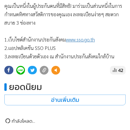
•
Good health & Well-being
​คุณเป็นหนึ่งในผู้ประกันตนที่มีสิทธิ! มาร่วมเป็นส่วนหนึ่งในการ
•
Green Innovation & SD
กำหนดทิศทางสวัสดิการของคุณเอง ลงทะเบียนง่ายๆ สะดวก
•
Management & HR
สบาย 3 ช่องทาง
•
MGR Live
•
Infographic
1.เว็บไซต์สำนักงานประกันสังคม
www.sso.go.th
•
การเมือง
2.แอปพลิเคชัน SSO PLUS
•
ท่องเที่ยว
3.ลงทะเบียนด้วยตัวเอง ณ สำนักงานประกันสังคมใกล้บ้าน
•
กีฬา
42
•
ต่างประเทศ
•
Special Scoop
ยอดนิยม
•
เศรษฐกิจ-ธุรกิจ
อ่านเพิ่มเติม
•
จีน
•
ชุมชน-คุณภาพชีวิต
•
อาชญากรรม
กำลังโหลด...
•
Motoring