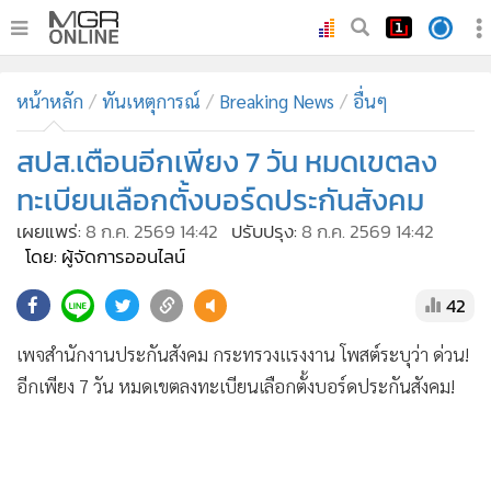
•
หน้าหลัก
หน้าหลัก
ทันเหตุการณ์
Breaking News
อื่นๆ
•
ทันเหตุการณ์
•
สปส.เตือนอีกเพียง 7 วัน หมดเขตลง
ภาคใต้
•
ภูมิภาค
ทะเบียนเลือกตั้งบอร์ดประกันสังคม
•
Online Section
เผยแพร่:
8 ก.ค. 2569 14:42
ปรับปรุง:
8 ก.ค. 2569 14:42
•
บันเทิง
โดย: ผู้จัดการออนไลน์
•
ผู้จัดการรายวัน
42
•
คอลัมนิสต์
เพจสำนักงานประกันสังคม กระทรวงแรงงาน โพสต์ระบุว่า ด่วน!
•
ละคร
อีกเพียง 7 วัน หมดเขตลงทะเบียนเลือกตั้งบอร์ดประกันสังคม!
•
CbizReview
•
Cyber BIZ
•
ผู้จัดกวน