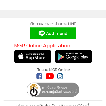
•
เกม
•
วิทยาศาสตร์
•
SMEs
ติดตามข่าวสารผ่านทาง LINE
•
หุ้น
•
อินโดจีน
•
กองทุนรวม
MGR Online Application
•
Celeb Online
•
Factcheck
•
ญี่ปุ่น
ติดตาม MGR Online
•
News1
•
Gotomanager