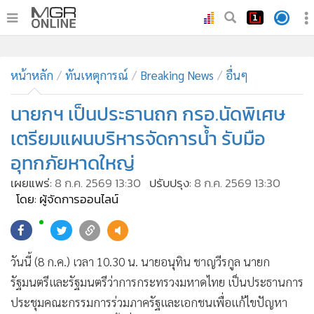
•
หน้าหลัก
•
หน้าหลัก
ทันเหตุการณ์
ทันเหตุการณ์
Breaking News
อื่นๆ
•
ภาคใต้
นายกฯ เป็นประธานถก กรอ.นัดพิเศษ
•
ภูมิภาค
เตรียมแผนบริหารจัดการน้ำ รับมือ
•
Online Section
อุทกภัยหาดใหญ่
•
บันเทิง
เผยแพร่:
8 ก.ค. 2569 13:30
ปรับปรุง:
8 ก.ค. 2569 13:30
•
ผู้จัดการรายวัน
โดย: ผู้จัดการออนไลน์
•
คอลัมนิสต์
•
ละคร
•
CbizReview
วันนี้ (8 ก.ค.) เวลา 10.30 น. นายอนุทิน ชาญวีรกูล นายก
•
Cyber BIZ
รัฐมนตรีและรัฐมนตรีว่าการกระทรวงมหาดไทย เป็นประธานการ
•
ผู้จัดกวน
ประชุมคณะกรรมการร่วมภาครัฐและเอกชนเพื่อแก้ไขปัญหา