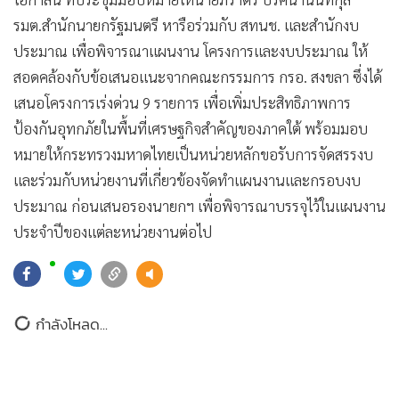
•
เกม
รมต.สำนักนายกรัฐมนตรี หารือร่วมกับ สทนช. และสำนักงบ
•
วิทยาศาสตร์
ประมาณ เพื่อพิจารณาแผนงาน โครงการและงบประมาณ ให้
•
SMEs
สอดคล้องกับข้อเสนอแนะจากคณะกรรมการ กรอ. สงขลา ซึ่งได้
•
หุ้น
เสนอโครงการเร่งด่วน 9 รายการ เพื่อเพิ่มประสิทธิภาพการ
•
อินโดจีน
ป้องกันอุทกภัยในพื้นที่เศรษฐกิจสำคัญของภาคใต้ พร้อมมอบ
•
กองทุนรวม
หมายให้กระทรวงมหาดไทยเป็นหน่วยหลักขอรับการจัดสรรงบ
และร่วมกับหน่วยงานที่เกี่ยวข้องจัดทำแผนงานและกรอบงบ
•
Celeb Online
ประมาณ ก่อนเสนอรองนายกฯ เพื่อพิจารณาบรรจุไว้ในแผนงาน
•
Factcheck
ประจำปีของแต่ละหน่วยงานต่อไป
•
ญี่ปุ่น
•
News1
•
Gotomanager
ยอดนิยม
อ่านเพิ่มเติม