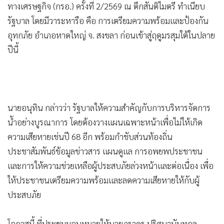
•
Good health & Well-being
ทางเศรษฐกิจ (กรอ.) ครั้งที่ 2/2569 ณ ตึกสันติไมตรี ทำเนียบ
•
Green Innovation & SD
รัฐบาล โดยมีวาระหารือ คือ การเตรียมความพร้อมและป้องกัน
•
Management & HR
อุทกภัย อำเภอหาดใหญ่ จ. สงขลา ก่อนเข้าสู่ฤดูมรสุมใต้ในปลาย
•
MGR Live
ปีนี้
•
Infographic
•
การเมือง
•
ท่องเที่ยว
นายอนุทิน กล่าวว่า รัฐบาลให้ความสำคัญกับการบริหารจัดการ
•
กีฬา
น้ำอย่างบูรณาการ โดยต้องวางแผนเฉพาะหน้าเพื่อไม่ให้เกิด
•
ต่างประเทศ
ความเสียหายเช่นปี 68 อีก พร้อมกำชับส่วนท้องถิ่น
•
Special Scoop
ประชาสัมพันธ์ข้อมูลข่าวสาร แผนดูแล การอพยพประชาชน
•
เศรษฐกิจ-ธุรกิจ
และการให้ความช่วยเหลือผู้ประสบภัยล่วงหน้าและต่อเนื่อง เพื่อ
•
จีน
ให้ประชาชนเตรียมความพร้อมและลดความเสียหายให้กับผู้
•
ชุมชน-คุณภาพชีวิต
ประสบภัย
•
อาชญากรรม
•
Motoring
โอกาสนี้ ที่ประชุมมอบหมายให้นายภราดร ปริศนานันทกุล