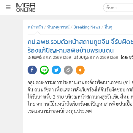
เลือกเครื่องมือท
•
หน้าหลัก
หน้าหลัก
ทันเหตุการณ์
Breaking News
อื่นๆ
ค้นหา
•
ทันเหตุการณ์
Google
•
ภาคใต้
กป.อพช.รวมตัวหน้าสถานทูตจีน จี้รับผ
•
ภูมิภาค
MGR Onl
ร้องแก้ปัญหามลพิษข้ามพรมแดน
•
Online Section
เผยแพร่:
8 ก.ค. 2569 12:59
ปรับปรุง:
8 ก.ค. 2569 12:59
โดย: ผู
ค้นหาขั
•
บันเทิง
•
ผู้จัดการรายวัน
•
คอลัมนิสต์
กลุ่มคณะกรรมการประสานงานองค์กรพัฒนาเอกชน (กป.อ
•
ละคร
จีน ถนนรัชดา เพื่อแสดงพลังเรียกร้องให้จีนรับผิดชอบ ก
•
CbizReview
ได้รับบาดเจ็บ 2 ราย บริเวณหน้าสถานกงสุลจีนเขียงให
•
Cyber BIZ
ไทย จากกรณียื่นหนังสือเรียกร้องแก้ปัญหาสารพิษปนเปื
•
ผู้จัดกวน
เขตแดนพม่าของนักลงทุนประเทศ
•
Good health & Well-being
•
Green Innovation & SD