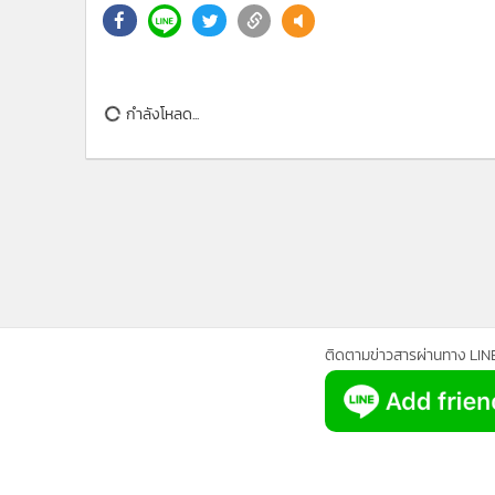
•
Management & HR
•
MGR Live
•
Infographic
•
การเมือง
กำลังโหลด...
•
ท่องเที่ยว
•
กีฬา
•
ต่างประเทศ
•
Special Scoop
•
เศรษฐกิจ-ธุรกิจ
•
จีน
•
ชุมชน-คุณภาพชีวิต
•
อาชญากรรม
•
Motoring
•
เกม
•
วิทยาศาสตร์
ติดตามข่าวสารผ่านทาง LIN
•
SMEs
•
หุ้น