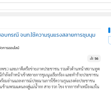
ี่ใช้
ิดชอบกรณี จนท.ใช้ความรุนแรงสลายการชุมนุม
ine
้จัดการออนไลน์
้นสูง
56
พช.) และภาคีเครือข่ายภาคประชาชน รวมตัวด้านหน้าสถานทูต
รณีกำลังเจ้าหน้าเข้าสลายการชุมนุมเรียกร้อง และทำร้ายประชาชน
ม่ พร้อมอ่านแถลงการณ์ประณามการใช้ความรุนแรงต่อประชาชน
้อนข้ามพรมแดนลงสู่แม่น้ำกก สาย รวก โขง จากการทำเหมืองแร่ใน