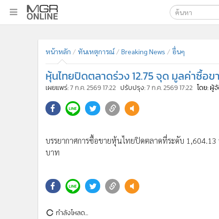
เลือกเครื่องมือท
•
หน้าหลัก
ค้นหา
•
ทันเหตุการณ์
หน้าหลัก
ทันเหตุการณ์
Breaking News
อื่นๆ
Google
•
ภาคใต้
หุ้นไทยปิดตลาดร่วง 12.75 จุด มูลค่าซื้อ
•
ภูมิภาค
MGR Onl
เผยแพร่:
7 ก.ค. 2569 17:22
ปรับปรุง:
7 ก.ค. 2569 17:22
โดย: ผู้
•
Online Section
ค้นหาขั
•
บันเทิง
•
ผู้จัดการรายวัน
•
คอลัมนิสต์
บรรยากาศการซื้อขายหุ้นไทยปิดตลาดที่ระดับ 1,604.13 จ
•
ละคร
บาท
•
CbizReview
•
Cyber BIZ
•
ผู้จัดกวน
•
Good health & Well-being
•
Green Innovation & SD
กำลังโหลด...