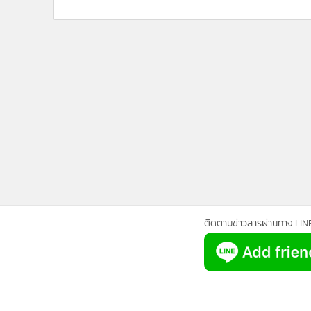
•
Management & HR
•
MGR Live
•
Infographic
•
การเมือง
•
ท่องเที่ยว
•
กีฬา
•
ต่างประเทศ
•
Special Scoop
•
เศรษฐกิจ-ธุรกิจ
•
จีน
•
ชุมชน-คุณภาพชีวิต
•
อาชญากรรม
ติดตามข่าวสารผ่านทาง LIN
•
Motoring
•
เกม
•
วิทยาศาสตร์
•
SMEs
•
หุ้น