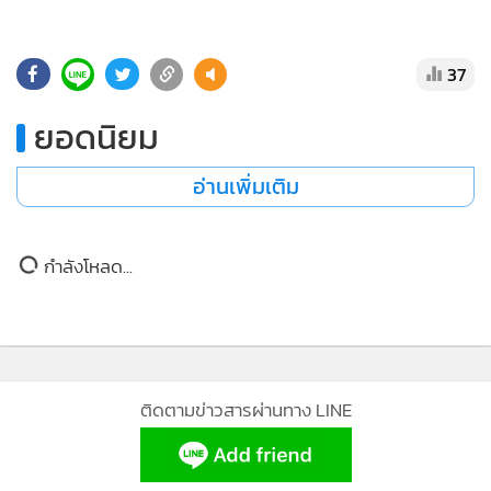
•
Good health & Well-being
•
Green Innovation & SD
•
Management & HR
37
•
MGR Live
ยอดนิยม
•
Infographic
•
การเมือง
อ่านเพิ่มเติม
•
ท่องเที่ยว
•
กีฬา
กำลังโหลด...
•
ต่างประเทศ
•
Special Scoop
•
เศรษฐกิจ-ธุรกิจ
•
จีน
•
ชุมชน-คุณภาพชีวิต
ติดตามข่าวสารผ่านทาง LINE
•
อาชญากรรม
•
Motoring