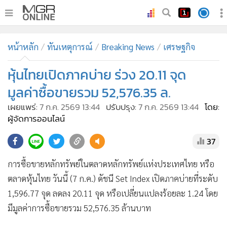
•
หน้าหลัก
หน้าหลัก
ทันเหตุการณ์
Breaking News
เศรษฐกิจ
•
ทันเหตุการณ์
•
หุ้นไทยเปิดภาคบ่าย ร่วง 20.11 จุด
ภาคใต้
•
ภูมิภาค
มูลค่าซื้อขายรวม 52,576.35 ล.
•
Online Section
เผยแพร่:
7 ก.ค. 2569 13:44
ปรับปรุง:
7 ก.ค. 2569 13:44
โดย:
•
บันเทิง
ผู้จัดการออนไลน์
•
ผู้จัดการรายวัน
37
•
คอลัมนิสต์
การซื้อขายหลักทรัพย์ในตลาดหลักทรัพย์แห่งประเทศไทย หรือ
•
ละคร
ตลาดหุ้นไทย วันนี้ (7 ก.ค.) ดัชนี Set Index เปิดภาคบ่ายที่ระดับ
•
CbizReview
1,596.77 จุด ลดลง 20.11 จุด หรือเปลี่ยนแปลงร้อยละ 1.24 โดย
•
Cyber BIZ
มีมูลค่าการซื้อขายรวม 52,576.35 ล้านบาท
•
ผู้จัดกวน