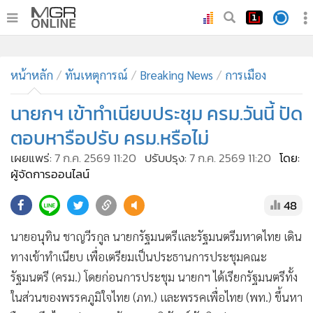
•
หน้าหลัก
•
หน้าหลัก
ทันเหตุการณ์
ทันเหตุการณ์
Breaking News
การเมือง
•
ภาคใต้
นายกฯ เข้าทำเนียบประชุม ครม.วันนี้ ปัด
•
ภูมิภาค
ตอบหารือปรับ ครม.หรือไม่
•
Online Section
เผยแพร่:
7 ก.ค. 2569 11:20
ปรับปรุง:
7 ก.ค. 2569 11:20
โดย:
•
บันเทิง
ผู้จัดการออนไลน์
•
ผู้จัดการรายวัน
48
•
คอลัมนิสต์
•
ละคร
นายอนุทิน ชาญวีรกูล นายกรัฐมนตรีและรัฐมนตรีมหาดไทย เดิน
•
CbizReview
ทางเข้าทำเนียบ เพื่อเตรียมเป็นประธานการประชุมคณะ
•
Cyber BIZ
รัฐมนตรี (ครม.) โดยก่อนการประชุม นายกฯ ได้เรียกรัฐมนตรีทั้ง
•
ผู้จัดกวน
ในส่วนของพรรคภูมิใจไทย (ภท.) และพรรคเพื่อไทย (พท.) ขึ้นหา