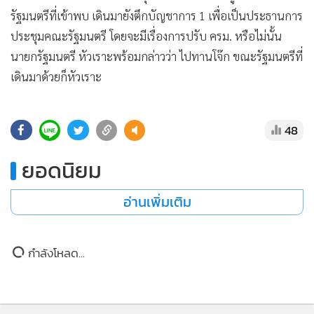
•
เกม
รัฐมนตรีที่เข้าพบ เดินมายังตึกบัญชาการ 1 เพื่อเป็นประธานการ
•
วิทยาศาสตร์
ประชุมคณะรัฐมนตรี โดยจะมีเรื่องการปรับ ครม. หรือไม่นั้น
•
SMEs
นายกรัฐมนตรี หัวเราะพร้อมกล่าวว่า ไปทานโจ๊ก ขณะรัฐมนตรีที่
เดินมาด้วยก็หัวเราะ
•
หุ้น
•
อินโดจีน
•
กองทุนรวม
48
•
Celeb Online
ยอดนิยม
•
Factcheck
•
ญี่ปุ่น
อ่านเพิ่มเติม
•
News1
•
Gotomanager
กำลังโหลด...