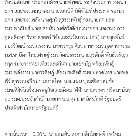
•
Good health & Well-being
รือบนตึกไทย ประกอบด้วย นายพิพัฒน์ รัชกิจประการ รองนา
•
Green Innovation & SD
ยกฯ และรมว.คมนาคม นายเอกนิติ นิติทัณฑ์ประภาศ รองนา
•
Management & HR
ยกฯ และรมว.คลัง นางศุภจี สุธรรมพันธุ์ รองนายกฯ และ
•
รมว.พาณิชย์ นายยศชนัน วงศ์สวัสดิ์ รองนายกฯ และรมว.การ
MGR Live
อุดมศึกษา วิทยาศาสตร์ วิจัยและนวัตกรรม (อว.) นายจุลพันธ์
•
Infographic
อมรวิวัฒน์ รมว.แรงงาน นายวราวุธ ศิลปอาชา รมว.อุตสาหกรรม
•
การเมือง
น.ส.ซาบีดา ไทยเศรษฐ์ รมว.วัฒนธรรม นายสุรศักดิ์ พันธ์เจริญว
•
ท่องเที่ยว
รกุล รมว.การท่องเที่ยวและกีฬา นายเอกนัฏ พร้อมพันธุ์
•
กีฬา
รมว.พลังงาน นายวรศิษฎ์ เลียงประสิทธิ์ รมช.มหาดไทย นายพล
•
ต่างประเทศ
พีร์ สุวรรณฉวี รมช.มหาดไทย น.ส.แนน บุณย์ธิดา สมชัย
•
Special Scoop
รมช.ดิจิทัลเพื่อเศรษฐกิจและสังคม (ดีอี) นายภราดร ปริศนานันท
•
เศรษฐกิจ-ธุรกิจ
กุล รมต.ประจำสำนักนายกฯ น.ส.ศุภมาส อิสรภักดี รัฐมนตรี
•
จีน
ประจำสำนักนายกรัฐมนตรี
•
ชุมชน-คุณภาพชีวิต
•
อาชญากรรม
•
Motoring
จากนั้นเวลา 10.00 น. นายอนุทิน ลงจากตึกไทยคู่ฟ้า พร้อม