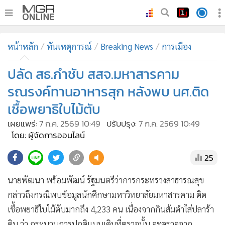
•
หน้าหลัก
หน้าหลัก
ทันเหตุการณ์
Breaking News
การเมือง
•
ทันเหตุการณ์
•
ปลัด สธ.กำชับ สสจ.มหาสารคาม
ภาคใต้
•
ภูมิภาค
รณรงค์ทานอาหารสุก หลังพบ นศ.ติด
•
Online Section
เชื้อพยาธิใบไม้ตับ
•
บันเทิง
เผยแพร่:
7 ก.ค. 2569 10:49
ปรับปรุง:
7 ก.ค. 2569 10:49
•
ผู้จัดการรายวัน
โดย: ผู้จัดการออนไลน์
•
คอลัมนิสต์
25
•
ละคร
•
CbizReview
นายพัฒนา พร้อมพัฒน์ รัฐมนตรีว่าการกระทรวงสาธารณสุข
•
Cyber BIZ
กล่าวถึงกรณีพบข้อมูลนักศึกษามหาวิทยาลัยมหาสารคาม ติด
เชื้อพยาธิใบไม้ตับมากถึง 4,233 คน เนื่องจากกินส้มตำใส่ปลาร้า
•
ผู้จัดกวน
ดิบ ว่า กระบวนการปกติแบบเดิมที่ตรวจนั้น จะตรวจจาก