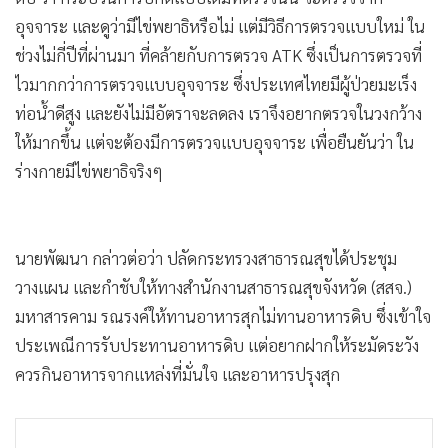
•
Good health & Well-being
อุจจาระ และดูว่ามีไข่พยาธิหรือไม่ แต่มีวิธีการตรวจแบบใหม่ ใน
•
Green Innovation & SD
ช่วงไม่กี่ปีที่ผ่านมา ที่คล้ายกับการตรวจ ATK ซึ่งเป็นการตรวจที่
•
Management & HR
ไวมากกว่าการตรวจแบบอุจจาระ ซึ่งประเทศไทยมีผู้ป่วยมะเร็ง
•
MGR Live
ท่อน้ำดีสูง และยังไม่มีอัตราจะลดลง เราจึงอยากตรวจในวงกว้าง
•
Infographic
ให้มากขึ้น แต่จะต้องมีการตรวจแบบอุจจาระ เพื่อยืนยันว่า ใน
•
การเมือง
ร่างกายมีไข่พยาธิจริงๆ
•
ท่องเที่ยว
•
กีฬา
•
ต่างประเทศ
นายพัฒนา กล่าวต่อว่า ปลัดกระทรวงสาธารณสุขได้ประชุม
•
Special Scoop
วางแผน และกำชับให้ทางสำนักงานสาธารณสุขจังหวัด (สสจ.)
•
เศรษฐกิจ-ธุรกิจ
มหาสารคาม รณรงค์ให้ทานอาหารสุกไม่ทานอาหารดิบ ซึ่งเข้าใจ
•
จีน
ประเพณีการรับประทานอาหารดิบ แต่อยากฝากให้ระมัดระวัง
•
ชุมชน-คุณภาพชีวิต
ควรกินอาหารจากแหล่งที่มั่นใจ และอาหารปรุงสุก
•
อาชญากรรม
•
Motoring