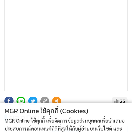
•
เกม
•
วิทยาศาสตร์
•
SMEs
•
หุ้น
•
อินโดจีน
•
กองทุนรวม
•
Celeb Online
•
Factcheck
•
ญี่ปุ่น
•
News1
•
Gotomanager
25
MGR Online ใช้คุกกี้ (Cookies)
ยอดนิยม
MGR Online ใช้คุกกี้ เพื่อจัดการข้อมูลส่วนบุคคลเพื่อนำเสนอ
ประสบการณ์คอนเทนต์ที่ดีที่สุดให้กับผู้อ่านบนเว็บไซต์ และ
อ่านเพิ่มเติม