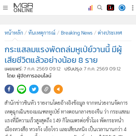
•
หน้าหลัก
•
หน้าหลัก
ทันเหตุการณ์
ทันเหตุการณ์
Breaking News
ต่างประเทศ
•
ภาคใต้
กระแสลมแรงพัดถล่มหูเป่ย์วานนี้ มีผู้
•
ภูมิภาค
เสียชีวิตแล้วอย่างน้อย 8 ราย
•
Online Section
เผยแพร่:
7 ก.ค. 2569 09:12
ปรับปรุง:
7 ก.ค. 2569 09:12
•
บันเทิง
โดย: ผู้จัดการออนไลน์
•
ผู้จัดการรายวัน
47
•
คอลัมนิสต์
•
ละคร
สำนักข่าวซินหัว รายงานโดยอ้างอิงข้อมูล จากหน่วยงานจัดการ
•
CbizReview
เหตุฉุกเฉินของมณฑลหูเป่ย์ ทางตอนกลางของจีน ว่า กระแสลม
•
Cyber BIZ
แรงที่มีความเร็วสูงสุดถึง 149 กิโลเมตรต่อชั่วโมง พัดกระหน่ำ
•
ผู้จัดกวน
เมืองหวงสือ หวงกัง เอ้อโจว และเสียนหนิง เป็นเวลานานกว่า 4