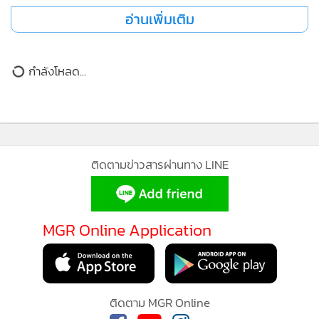
•
เกม
อ่านเพิ่มเติม
•
วิทยาศาสตร์
•
SMEs
กำลังโหลด...
•
หุ้น
•
อินโดจีน
•
กองทุนรวม
•
Celeb Online
ติดตามข่าวสารผ่านทาง LINE
•
Factcheck
•
ญี่ปุ่น
•
News1
MGR Online Application
•
Gotomanager
ติดตาม MGR Online