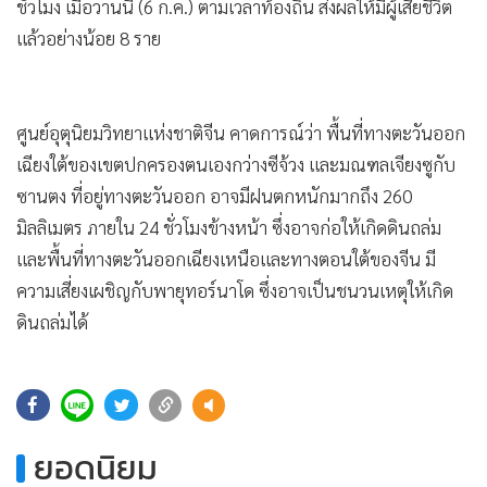
•
Good health & Well-being
ชั่วโมง เมื่อวานนี้ (6 ก.ค.) ตามเวลาท้องถิ่น ส่งผลให้มีผู้เสียชีวิต
•
Green Innovation & SD
แล้วอย่างน้อย 8 ราย
•
Management & HR
•
MGR Live
ศูนย์อุตุนิยมวิทยาแห่งชาติจีน คาดการณ์ว่า พื้นที่ทางตะวันออก
•
Infographic
เฉียงใต้ของเขตปกครองตนเองกว่างซีจ้วง และมณฑลเจียงซูกับ
•
การเมือง
ซานตง ที่อยู่ทางตะวันออก อาจมีฝนตกหนักมากถึง 260
•
ท่องเที่ยว
มิลลิเมตร ภายใน 24 ชั่วโมงข้างหน้า ซึ่งอาจก่อให้เกิดดินถล่ม
•
กีฬา
และพื้นที่ทางตะวันออกเฉียงเหนือและทางตอนใต้ของจีน มี
•
ต่างประเทศ
ความเสี่ยงเผชิญกับพายุทอร์นาโด ซึ่งอาจเป็นชนวนเหตุให้เกิด
•
Special Scoop
ดินถล่มได้
•
เศรษฐกิจ-ธุรกิจ
•
จีน
47
•
ชุมชน-คุณภาพชีวิต
•
อาชญากรรม
ยอดนิยม
•
Motoring