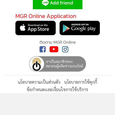
•
เกม
•
วิทยาศาสตร์
MGR Online Application
•
SMEs
•
หุ้น
•
อินโดจีน
ติดตาม MGR Online
•
กองทุนรวม
•
Celeb Online
•
Factcheck
•
ญี่ปุ่น
•
News1
นโยบายความเป็นส่วนตัว
นโยบายการใช้คุกกี้
•
Gotomanager
ข้อกำหนดและเงื่อนไขการใช้บริการ
นโยบายการใช้ข้อมูล Facebook
เกี่ยวกับเรา
ติดต่อเรา
© 2014-2026 mgronline.com. All rights reserved.