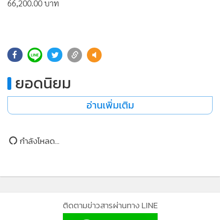
•
Good health & Well-being
66,200.00 บาท
•
Green Innovation & SD
•
Management & HR
•
MGR Live
•
Infographic
•
การเมือง
ยอดนิยม
•
ท่องเที่ยว
อ่านเพิ่มเติม
•
กีฬา
•
ต่างประเทศ
•
Special Scoop
กำลังโหลด...
•
เศรษฐกิจ-ธุรกิจ
•
จีน
•
ชุมชน-คุณภาพชีวิต
•
อาชญากรรม
ติดตามข่าวสารผ่านทาง LINE
•
Motoring