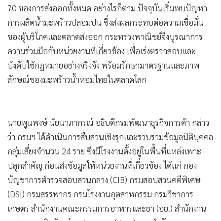
•
Good health & Well-being
การผลิตน้ำมะพร้าวปลอมปน ซึ่งส่งผลกระทบต่อความเชื่อมั่น
•
Green Innovation & SD
ของผู้บริโภคและตลาดส่งออก กระทรวงพาณิชย์จึงบูรณาการ
•
Management & HR
ความร่วมมือกับหน่วยงานที่เกี่ยวข้อง เพื่อเร่งตรวจสอบและ
•
MGR Live
บังคับใช้กฎหมายอย่างจริงจัง พร้อมรักษามาตรฐานและภาพ
•
Infographic
ลักษณ์ของมะพร้าวน้ำหอมไทยในตลาดโลก
•
การเมือง
•
ท่องเที่ยว
นายพูนพงษ์ นัยนาภากรณ์ อธิบดีกรมพัฒนาธุรกิจการค้า กล่าว
•
กีฬา
ว่า กรมฯ ได้ดำเนินการสืบสวนเชิงรุกและรวบรวมข้อมูลนิติบุคคล
•
ต่างประเทศ
กลุ่มเสี่ยงจำนวน 24 ราย ซึ่งมีโรงงานตั้งอยู่ในพื้นที่แหล่งเพาะ
•
Special Scoop
ปลูกสำคัญ ก่อนส่งข้อมูลให้หน่วยงานที่เกี่ยวข้อง ได้แก่ กอง
•
บัญชาการตำรวจสอบสวนกลาง (CIB) กรมสอบสวนคดีพิเศษ
เศรษฐกิจ-ธุรกิจ
(DSI) กรมสรรพากร กรมโรงงานอุตสาหกรรม กรมวิชาการ
•
จีน
เกษตร สำนักงานคณะกรรมการอาหารและยา (อย.) สำนักงาน
•
ชุมชน-คุณภาพชีวิต
มาตรฐานผลิตภัณฑ์อุตสาหกรรม (สมอ.) และสำนักงานคณะ
•
อาชญากรรม
กรรมการคุ้มครองผู้บริโภค (สคบ.) เพื่อเข้าตรวจสอบตามอำนาจ
•
Motoring