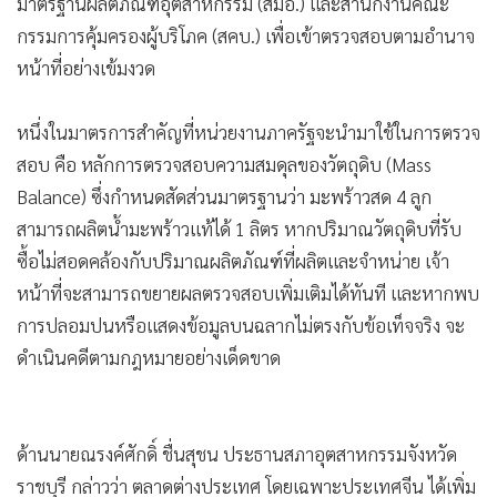
หน้าที่อย่างเข้มงวด
•
เกม
•
วิทยาศาสตร์
หนึ่งในมาตรการสำคัญที่หน่วยงานภาครัฐจะนำมาใช้ในการตรวจ
•
SMEs
สอบ คือ หลักการตรวจสอบความสมดุลของวัตถุดิบ (Mass
•
หุ้น
Balance) ซึ่งกำหนดสัดส่วนมาตรฐานว่า มะพร้าวสด 4 ลูก
•
อินโดจีน
สามารถผลิตน้ำมะพร้าวแท้ได้ 1 ลิตร หากปริมาณวัตถุดิบที่รับ
•
กองทุนรวม
ซื้อไม่สอดคล้องกับปริมาณผลิตภัณฑ์ที่ผลิตและจำหน่าย เจ้า
•
Celeb Online
หน้าที่จะสามารถขยายผลตรวจสอบเพิ่มเติมได้ทันที และหากพบ
•
Factcheck
การปลอมปนหรือแสดงข้อมูลบนฉลากไม่ตรงกับข้อเท็จจริง จะ
•
ญี่ปุ่น
ดำเนินคดีตามกฎหมายอย่างเด็ดขาด
•
News1
•
Gotomanager