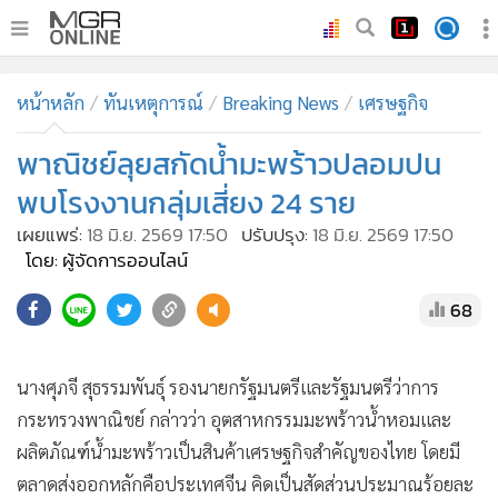
•
หน้าหลัก
หน้าหลัก
ทันเหตุการณ์
Breaking News
เศรษฐกิจ
•
ทันเหตุการณ์
•
พาณิชย์ลุยสกัดน้ำมะพร้าวปลอมปน
ภาคใต้
•
ภูมิภาค
พบโรงงานกลุ่มเสี่ยง 24 ราย
•
Online Section
เผยแพร่:
18 มิ.ย. 2569 17:50
ปรับปรุง:
18 มิ.ย. 2569 17:50
•
บันเทิง
โดย: ผู้จัดการออนไลน์
•
ผู้จัดการรายวัน
68
•
คอลัมนิสต์
นางศุภจี สุธรรมพันธุ์ รองนายกรัฐมนตรีและรัฐมนตรีว่าการ
•
ละคร
กระทรวงพาณิชย์ กล่าวว่า อุตสาหกรรมมะพร้าวน้ำหอมและ
•
CbizReview
ผลิตภัณฑ์น้ำมะพร้าวเป็นสินค้าเศรษฐกิจสำคัญของไทย โดยมี
•
Cyber BIZ
ตลาดส่งออกหลักคือประเทศจีน คิดเป็นสัดส่วนประมาณร้อยละ
•
ผู้จัดกวน
70 ของการส่งออกทั้งหมด อย่างไรก็ตาม ปัจจุบันเริ่มพบปัญหา