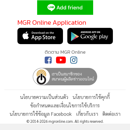
กระจายผลผลิตกว่า 10 ล้านลูก ส่งผลให้ราคาปรับตัวดีขึ้นอย่าง
ต่อเนื่อง
MGR Online ใช้คุกกี้ (Cookies)
ปัจจุบันราคามะพร้าวน้ำหอมหน้าสวนอยู่ที่ลูกละ 13-14 บาท ซึ่ง
MGR Online ใช้คุกกี้ เพื่อจัดการข้อมูลส่วนบุคคลเพื่อนำเสนอ
เป็นระดับราคาที่เกษตรกรมีความพึงพอใจ และกระทรวง
ประสบการณ์คอนเทนต์ที่ดีที่สุดให้กับผู้อ่านบนเว็บไซต์ และ
พาณิชย์เตรียมขยายผลโมเดลดังกล่าวไปยังพื้นที่เพาะปลูกสำคัญ
แอพพลิเคชั่น
เงื่อนไขการใช้งานเว็บไซต์
และ
นโยบายสิทธิ
อื่นๆ เพื่อเสริมความเข้มแข็งให้เกษตรกรและรักษาเสถียรภาพ
ส่วนบุคคล
ตลาดมะพร้าวน้ำหอมไทยในระยะยาว
รับทราบ
สำหรับภาพรวมการส่งออกผลิตภัณฑ์น้ำมะพร้าวของไทยในปี
2568 ข้อมูลจากสำนักงานปลัดกระทรวงพาณิชย์ ระบุว่า ไทยส่ง
ออกผลิตภัณฑ์น้ำมะพร้าวทุกประเภทรวมกว่า 560,000 ตัน
มูลค่า 18,631 ล้านบาท โดยตลาดส่งออกหลักยังคงขยายตัวอย่าง
ต่อเนื่อง โดยเฉพาะประเทศจีนซึ่งเป็นตลาดสำคัญของไทย
ติดตามข่าวสารผ่านทาง LINE