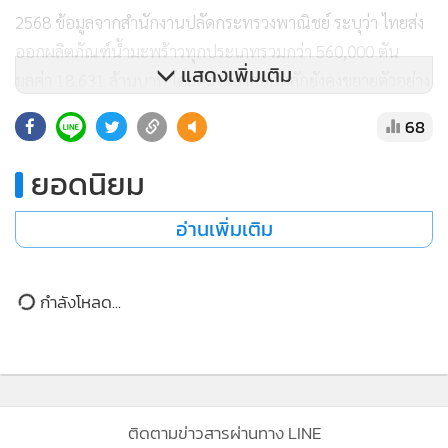
แสดงเพิ่มเติม
ทั้งนี้ ภาคอุตสาหกรรมมองว่ามาตรการดังกล่าวเป็นโอกาสในการ
ยกระดับมาตรฐานสินค้าไทย และสร้างความได้เปรียบให้กับผู้
68
ประกอบการที่ดำเนินธุรกิจอย่างโปร่งใส โดยพร้อมร่วมมือกับ
ภาครัฐผลักดันระบบตรวจสอบย้อนกลับตลอดห่วงโซ่การผลิต
ยอดนิยม
ตั้งแต่แหล่งปลูกจนถึงผลิตภัณฑ์ปลายทาง รวมถึงส่งเสริมการใช้
อ่านเพิ่มเติม
เครื่องหมายสิ่งบ่งชี้ทางภูมิศาสตร์ (GI) มะพร้าวน้ำหอมราชบุรี
เพื่อสร้างความเชื่อมั่นให้ผู้บริโภคในตลาดโลก
กำลังโหลด...
นายจรัญ เจริญทรัพย์ นายกสมาคมมะพร้าวน้ำหอมไทย กล่าวว่า
ในช่วงเดือนมีนาคมที่ผ่านมา ราคามะพร้าวน้ำหอมหน้าสวนลด
ลงเหลือเพียงลูกละ 3 บาท จากปัญหาผลผลิตออกสู่ตลาดพร้อม
กันและแรงกดดันด้านราคารับซื้อ แต่หลังจากกระทรวงพาณิชย์
สนับสนุนการจัดตั้ง "ล้งชุมชน​" เพื่อเพิ่มอำนาจต่อรองให้
เกษตรกร รวมทั้งประสานห้างค้าปลีกและสถานีบริการน้ำมันช่วย