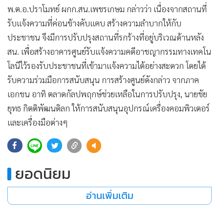
•
เกม
พ.ต.อ.ปราโมทย์ ผกก.สน.เพชรเกษม กล่าวว่า เนื่องจากสถานที่
รับแจ้งความที่ค่อนข้างคับแคบ สร้างความลำบากให้กับ
•
วิทยาศาสตร์
ประชาชน จึงมีการปรับปรุงสถานที่รกร้างที่อยู่บริเวณด้านหลัง
•
SMEs
สน. เพื่อสร้างอาคารศูนย์รับแจ้งความคดีอาชญากรรมทางเทคโน
•
หุ้น
โลนีไว้รองรับประชาชนที่เข้ามาแจ้งความได้อย่างสะดวก โดยได้
•
อินโดจีน
รับความร่วมมือการสนับสนุน การสร้างศูนย์ดังกล่าว จากภาค
•
กองทุนรวม
เอกชน อาทิ ตลาดกัลปพฤกษ์ช่วยเหลือในการปรับปรุง, นายชัย
•
Celeb Online
ยุทธ กิตติพัฒนดิลก ให้การสนับสนุนอุปกรณ์เครื่องคอมพิวเตอร์
•
Factcheck
และเครื่องมือต่างๆ
•
ญี่ปุ่น
•
News1
•
Gotomanager
ยอดนิยม
อ่านเพิ่มเติม