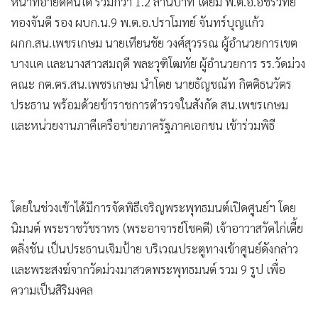
•
Good health & Well-being
หน้าที่อายัดคืนได้ รวมกว่า 1.2 ล้านบาท โดยมี พ.ต.อ.อชิรวิทย์
•
ทองจันดี รอง ผบก.น.9 พ.ต.อ.ปราโมทย์ จันทร์บุญแก้ว
Green Innovation & SD
ผกก.สน.เพชรเกษม นายเทียนชัย วงศ์สุวรรณ ผู้อำนวยการเขต
•
Management & HR
บางแค และนางสาวสมฤดี พละวุฑิโฒทัย ผู้อำนวยการ รร.วัดม่วง
•
MGR Live
คณะ กต.ตร.สน.เพชรเกษม นำโดย นายธัญชณัท กิตติธนวัตร
•
Infographic
ประธาน พร้อมด้วยข้าราชการตำรวจในสังกัด สน.เพชรเกษม
•
การเมือง
และหน่วยงานภาคีเครือข่ายภาครัฐภาคเอกชน เข้าร่วมพิธี
•
ท่องเที่ยว
•
กีฬา
•
ต่างประเทศ
•
Special Scoop
โดยในช่วงเช้าได้มีการจัดพิธีเจริญพระพุทธมนต์เปิดศูนย์ฯ โดย
•
เศรษฐกิจ-ธุรกิจ
นิมนต์ พระราชวัชราทร (พระอาจารย์โชคดี) เจ้าอาวาสวัดไก่เตี้ย
•
จีน
ตลิ่งชัน เป็นประธานเจิมป้าย บริเวณประตูทางเข้าศูนย์ดังกล่าว
•
ชุมชน-คุณภาพชีวิต
และพระสงฆ์จากวัดม่วงมาสวดพระพุทธมนต์ รวม 9 รูป เพื่อ
•
อาชญากรรม
ความเป็นสิริมงคล
•
Motoring