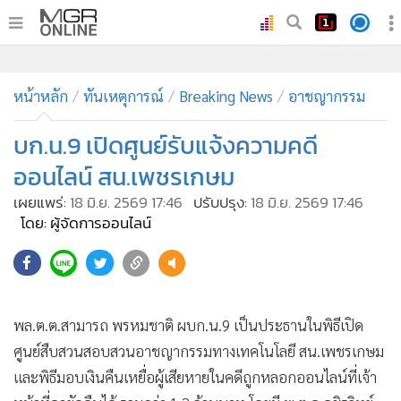
•
หน้าหลัก
•
หน้าหลัก
ทันเหตุการณ์
ทันเหตุการณ์
Breaking News
อาชญากรรม
•
ภาคใต้
บก.น.9 เปิดศูนย์รับแจ้งความคดี
•
ภูมิภาค
ออนไลน์ สน.เพชรเกษม
•
Online Section
เผยแพร่:
18 มิ.ย. 2569 17:46
ปรับปรุง:
18 มิ.ย. 2569 17:46
•
บันเทิง
โดย: ผู้จัดการออนไลน์
•
ผู้จัดการรายวัน
•
คอลัมนิสต์
•
ละคร
•
CbizReview
พล.ต.ต.สามารถ พรหมชาติ ผบก.น.9 เป็นประธานในพิธีเปิด
•
Cyber BIZ
ศูนย์สืบสวนสอบสวนอาชญากรรมทางเทคโนโลยี สน.เพชรเกษม
•
ผู้จัดกวน
และพิธีมอบเงินคืนเหยื่อผู้เสียหายในคดีถูกหลอกออนไลน์ที่เจ้า