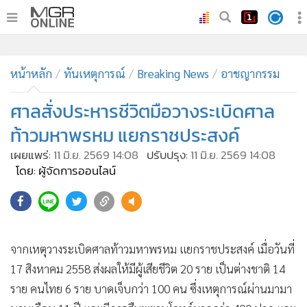
•
หน้าหลัก
•
หน้าหลัก
ทันเหตุการณ์
ทันเหตุการณ์
Breaking News
อาชญากรรม
•
ภาคใต้
ศาลสั่งประหารชีวิตมือวางระเบิดศาล
•
ภูมิภาค
ท้าวมหาพรหม แยกราชประสงค์
•
Online Section
เผยแพร่:
11 มิ.ย. 2569 14:08
ปรับปรุง:
11 มิ.ย. 2569 14:08
•
บันเทิง
โดย: ผู้จัดการออนไลน์
•
ผู้จัดการรายวัน
•
คอลัมนิสต์
•
ละคร
•
CbizReview
จากเหตุวางระเบิดศาลท้าวมหาพรหม แยกราชประสงค์ เมื่อวันที่
•
Cyber BIZ
17 สิงหาคม 2558 ส่งผลให้มีผู้เสียชีวิต 20 ราย เป็นต่างชาติ 14
•
ผู้จัดกวน
ราย คนไทย 6 ราย บาดเจ็บกว่า 100 คน ซึ่งเหตุการณ์ผ่านมามา