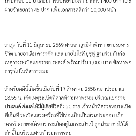
•
Good health & Well-being
นานเกือบ 11 ปี และมีการสืบพยานโจทก์มากกว่า 400 ปาก และ
•
ฝ่ายจำเลยกว่า 45 ปาก แฟ้มเอกสารคดีกว่า 10,000 หน้า
Green Innovation & SD
•
Management & HR
•
MGR Live
•
Infographic
ล่าสุด วันที่ 11 มิถุนายน 2569 ศาลอาญามีคำพิพากษาประหาร
•
การเมือง
ชีวิต นายอาเด็ม คาราดัค และ นายไมไรลี ยูซุฟู ฐานร่วมกันก่อ
•
ท่องเที่ยว
เหตุวางระเบิดแยกราชประสงค์ พร้อมปรับ 1,000 บาท ข้อหาพก
•
กีฬา
อาวุธไปในที่สาธารณะ
•
ต่างประเทศ
•
Special Scoop
สำหรับคดีนี้เกิดขึ้นเมื่อวันที่ 17 สิงหาคม 2558 เวลาประมาณ
•
เศรษฐกิจ-ธุรกิจ
18.55 น. เกิดเหตุระเบิดที่ศาลท้าวมหาพรหม บริเวณแยกราช
•
จีน
ประสงค์ ส่งผลให้มีผู้เสียชีวิตถึง 20 ราย เจ้าหน้าที่ตรวจพบระเบิด
•
ชุมชน-คุณภาพชีวิต
ทีเอ็นที ระเบิดแสวงเครื่องที่ใช้ท่อแป๊บเป็นส่วนประกอบ เช็ก
•
อาชญากรรม
วงจรปิดภายหลังพบว่าระเบิดอยู่ในกระเป๋าเป้ ถูกนำมาวางไว้ใต้
•
Motoring
เก้าอี้ในบริเวณศาลท้าวมหาพรหม