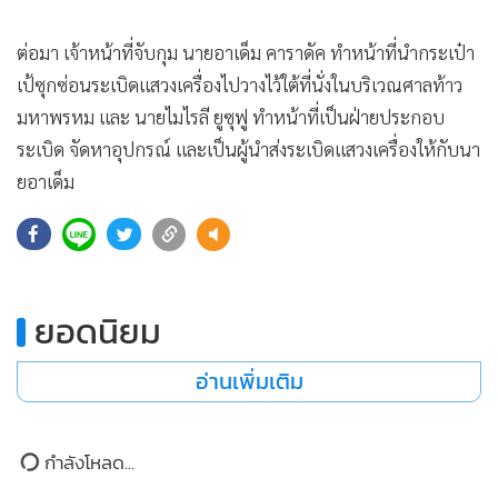
•
เกม
ต่อมา เจ้าหน้าที่จับกุม นายอาเด็ม คาราดัค ทำหน้าที่นำกระเป๋า
•
วิทยาศาสตร์
เป้ซุกซ่อนระเบิดแสวงเครื่องไปวางไว้ใต้ที่นั่งในบริเวณศาลท้าว
•
SMEs
มหาพรหม และ นายไมไรลี ยูซุฟู ทำหน้าที่เป็นฝ่ายประกอบ
•
หุ้น
ระเบิด จัดหาอุปกรณ์ และเป็นผู้นำส่งระเบิดแสวงเครื่องให้กับนา
•
อินโดจีน
ยอาเด็ม
•
กองทุนรวม
•
Celeb Online
•
Factcheck
•
ญี่ปุ่น
ยอดนิยม
•
News1
•
Gotomanager
อ่านเพิ่มเติม
กำลังโหลด...