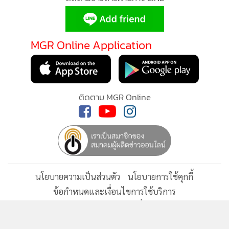
•
เกม
•
วิทยาศาสตร์
•
SMEs
MGR Online Application
•
หุ้น
•
อินโดจีน
•
กองทุนรวม
ติดตาม MGR Online
•
Celeb Online
•
Factcheck
•
ญี่ปุ่น
•
News1
•
Gotomanager
นโยบายความเป็นส่วนตัว
นโยบายการใช้คุกกี้
ข้อกำหนดและเงื่อนไขการใช้บริการ
นโยบายการใช้ข้อมูล Facebook
เกี่ยวกับเรา
ติดต่อเรา
© 2014-2026 mgronline.com. All rights reserved.