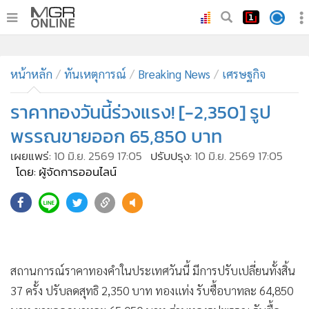
•
หน้าหลัก
•
หน้าหลัก
ทันเหตุการณ์
ทันเหตุการณ์
Breaking News
เศรษฐกิจ
•
ภาคใต้
ราคาทองวันนี้ร่วงแรง! [-2,350] รูป
•
ภูมิภาค
พรรณขายออก 65,850 บาท
•
Online Section
เผยแพร่:
10 มิ.ย. 2569 17:05
ปรับปรุง:
10 มิ.ย. 2569 17:05
•
บันเทิง
โดย: ผู้จัดการออนไลน์
•
ผู้จัดการรายวัน
•
คอลัมนิสต์
•
ละคร
•
CbizReview
•
Cyber BIZ
สถานการณ์ราคาทองคำในประเทศวันนี้ มีการปรับเปลี่ยนทั้งสิ้น
•
ผู้จัดกวน
37 ครั้ง ปรับลดสุทธิ 2,350 บาท ทองแท่ง รับซื้อบาทละ 64,850