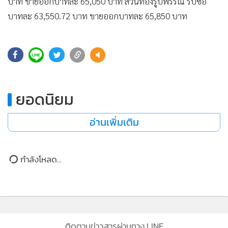
•
Good health & Well-being
บาท ขายออกบาทละ 65,050 บาท ส่วนทองรูปพรรณ รับซื้อ
•
บาทละ 63,550.72 บาท ขายออกบาทละ 65,850 บาท
Green Innovation & SD
•
Management & HR
•
MGR Live
•
Infographic
•
การเมือง
ยอดนิยม
•
ท่องเที่ยว
•
กีฬา
อ่านเพิ่มเติม
•
ต่างประเทศ
•
Special Scoop
•
เศรษฐกิจ-ธุรกิจ
กำลังโหลด...
•
จีน
•
ชุมชน-คุณภาพชีวิต
•
อาชญากรรม
•
Motoring
ติดตามข่าวสารผ่านทาง LINE