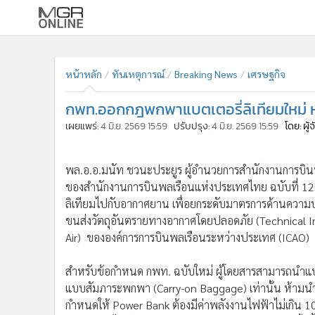
เลือกเครื่องมือท
•
หน้าหลัก
ค้นหา
•
ทันเหตุการณ์
หน้าหลัก
ทันเหตุการณ์
Breaking News
เศรษฐกิจ
Google
•
ภาคใต้
กพท.ออกกฎพกพาแบตเตอรี่ลิเทียมใหม่ 
•
ภูมิภาค
MGR Onl
เผยแพร่:
4 มิ.ย. 2569 15:59
ปรับปรุง:
4 มิ.ย. 2569 15:59
โดย: ผู
•
Online Section
ค้นหาขั
•
บันเทิง
•
ผู้จัดการรายวัน
•
คอลัมนิสต์
พล.อ.อ.มนัท ชวนะประยูร ผู้อำนวยการสำนักงานการบิน
•
ละคร
ของสำนักงานการบินพลเรือนแห่งประเทศไทย ฉบับที่ 122 
•
CbizReview
ลิเทียมไปกับอากาศยาน เพื่อยกระดับมาตรการด้านควา
•
Cyber BIZ
ขนส่งวัตถุอันตรายทางอากาศโดยปลอดภัย (Technical In
•
ผู้จัดกวน
Air) ขององค์การการบินพลเรือนระหว่างประเทศ (ICAO)
•
Good health & Well-being
•
Green Innovation & SD