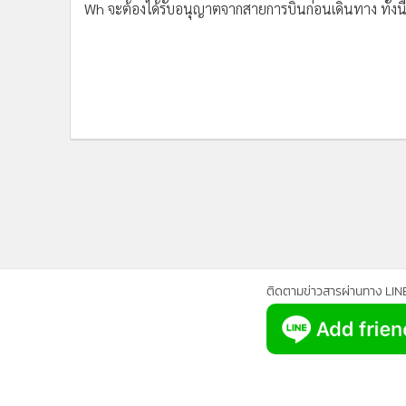
•
Management & HR
สำหรับข้อกำหนด กพท. ฉบับใหม่ ผู้โดยสารสามารถนำแบตเ
•
MGR Live
แบบสัมภาระพกพา (Carry-on Baggage) เท่านั้น ห้ามนำ
กำหนดให้ Power Bank ต้องมีค่าพลังงานไฟฟ้าไม่เกิน 1
•
Infographic
Wh จะต้องได้รับอนุญาตจากสายการบินก่อนเดินทาง ทั้งนี
•
การเมือง
•
ท่องเที่ยว
•
กีฬา
•
ต่างประเทศ
•
Special Scoop
กำลังโหลด...
•
เศรษฐกิจ-ธุรกิจ
•
จีน
•
ชุมชน-คุณภาพชีวิต
•
อาชญากรรม
ติดตามข่าวสารผ่านทาง LIN
•
Motoring
•
เกม
•
วิทยาศาสตร์
•
SMEs
•
หุ้น