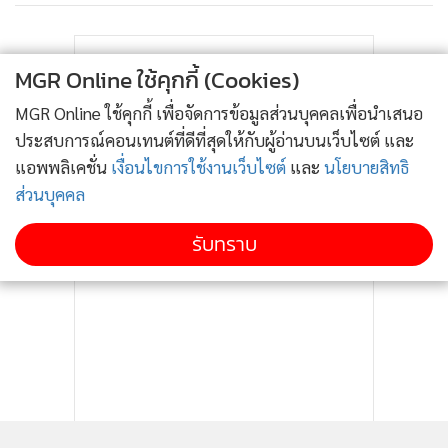
•
เกม
•
วิทยาศาสตร์
MGR Online ใช้คุกกี้ (Cookies)
•
SMEs
•
หุ้น
MGR Online ใช้คุกกี้ เพื่อจัดการข้อมูลส่วนบุคคลเพื่อนำเสนอ
ประสบการณ์คอนเทนต์ที่ดีที่สุดให้กับผู้อ่านบนเว็บไซต์ และ
•
อินโดจีน
แอพพลิเคชั่น
เงื่อนไขการใช้งานเว็บไซต์
และ
นโยบายสิทธิ
•
กองทุนรวม
ส่วนบุคคล
•
Celeb Online
•
Factcheck
รับทราบ
•
ญี่ปุ่น
•
News1
•
Gotomanager