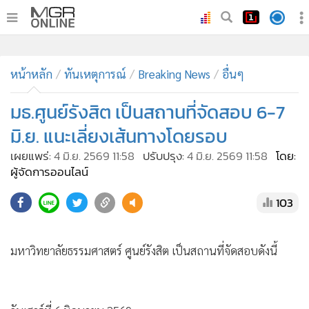
•
หน้าหลัก
หน้าหลัก
ทันเหตุการณ์
Breaking News
อื่นๆ
•
ทันเหตุการณ์
•
มธ.ศูนย์รังสิต เป็นสถานที่จัดสอบ 6-7
ภาคใต้
•
ภูมิภาค
มิ.ย. แนะเลี่ยงเส้นทางโดยรอบ
•
Online Section
เผยแพร่:
4 มิ.ย. 2569 11:58
ปรับปรุง:
4 มิ.ย. 2569 11:58
โดย:
•
บันเทิง
ผู้จัดการออนไลน์
•
ผู้จัดการรายวัน
103
•
คอลัมนิสต์
•
ละคร
มหาวิทยาลัยธรรมศาสตร์ ศูนย์รังสิต เป็นสถานที่จัดสอบดังนี้
•
CbizReview
•
Cyber BIZ
•
ผู้จัดกวน
วันเสาร์ที่ 6 มิถุนายน 2569