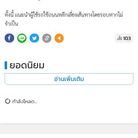
•
เกม
ทั้งนี้ แนะนำผู้ใช้รถใช้ถนนหลีกเลี่ยงเส้นทางโดยรอบหากไม่
•
วิทยาศาสตร์
จำเป็น
•
SMEs
103
•
หุ้น
•
อินโดจีน
•
กองทุนรวม
ยอดนิยม
•
Celeb Online
•
Factcheck
อ่านเพิ่มเติม
•
ญี่ปุ่น
•
News1
กำลังโหลด...
•
Gotomanager
ติดตามข่าวสารผ่านทาง LINE