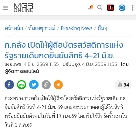
•
หน้าหลัก
หน้าหลัก
ทันเหตุการณ์
Breaking News
อื่นๆ
•
ทันเหตุการณ์
•
ก.คลัง เปิดให้ผู้ถือบัตรสวัสดิการแห่ง
ภาคใต้
•
ภูมิภาค
รัฐรายเดิมกดยืนยันสิทธิ 4-21 มิ.ย.
•
Online Section
เผยแพร่:
4 มิ.ย. 2569 11:55
ปรับปรุง:
4 มิ.ย. 2569 11:55
โดย:
•
บันเทิง
ผู้จัดการออนไลน์
•
ผู้จัดการรายวัน
34
•
คอลัมนิสต์
กระทรวงการคลัง เปิดให้ผู้ถือบัตรสวัสดิการแห่งรัฐรายเดิม กด
•
ละคร
ยืนยันสิทธิ วันที่ 4-21 มิ.ย. 69 และจะประกาศผลผู้ได้รับสิทธิ
•
CbizReview
พร้อมยืนยันตัวตนในวันที่ 17 ก.ค.69 โดยเริ่มใช้สิทธิครั้งแรกใน
•
Cyber BIZ
วันที่ 1 ส.ค.69
•
ผู้จัดกวน