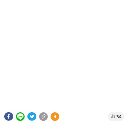
•
Good health & Well-being
•
Green Innovation & SD
•
Management & HR
•
MGR Live
•
Infographic
•
การเมือง
•
ท่องเที่ยว
•
กีฬา
•
ต่างประเทศ
•
Special Scoop
•
เศรษฐกิจ-ธุรกิจ
•
จีน
•
ชุมชน-คุณภาพชีวิต
•
อาชญากรรม
34
•
Motoring