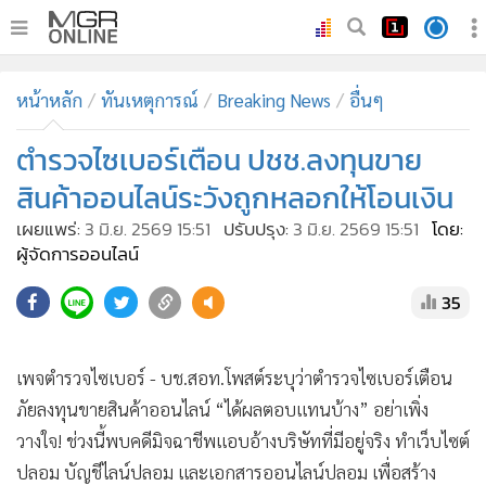
•
หน้าหลัก
หน้าหลัก
ทันเหตุการณ์
Breaking News
อื่นๆ
•
ทันเหตุการณ์
•
ตำรวจไซเบอร์เตือน ปชช.ลงทุนขาย
ภาคใต้
•
ภูมิภาค
สินค้าออนไลน์ระวังถูกหลอกให้โอนเงิน
•
Online Section
เผยแพร่:
3 มิ.ย. 2569 15:51
ปรับปรุง:
3 มิ.ย. 2569 15:51
โดย:
•
บันเทิง
ผู้จัดการออนไลน์
•
ผู้จัดการรายวัน
35
•
คอลัมนิสต์
•
ละคร
เพจตำรวจไซเบอร์ - บช.สอท.โพสต์ระบุว่าตำรวจไซเบอร์เตือน
•
CbizReview
ภัยลงทุนขายสินค้าออนไลน์ “ได้ผลตอบแทนบ้าง” อย่าเพิ่ง
•
Cyber BIZ
วางใจ! ช่วงนี้พบคดีมิจฉาชีพแอบอ้างบริษัทที่มีอยู่จริง ทำเว็บไซต์
•
ผู้จัดกวน
ปลอม บัญชีไลน์ปลอม และเอกสารออนไลน์ปลอม เพื่อสร้าง