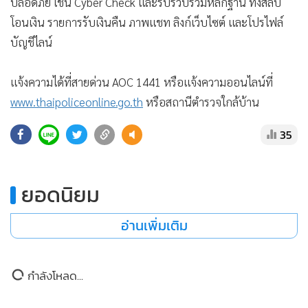
•
เกม
•
วิทยาศาสตร์
•
SMEs
•
หุ้น
•
อินโดจีน
•
กองทุนรวม
•
Celeb Online
•
Factcheck
•
ญี่ปุ่น
•
News1
•
Gotomanager