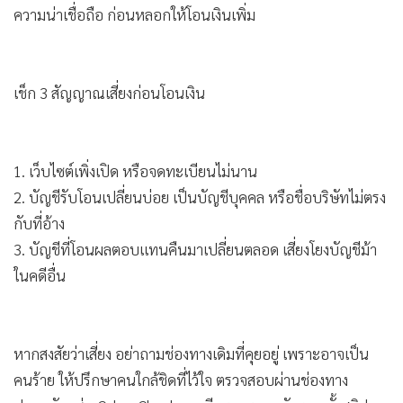
•
Good health & Well-being
ความน่าเชื่อถือ ก่อนหลอกให้โอนเงินเพิ่ม
•
Green Innovation & SD
•
Management & HR
•
MGR Live
เช็ก 3 สัญญาณเสี่ยงก่อนโอนเงิน
•
Infographic
•
การเมือง
•
ท่องเที่ยว
1. เว็บไซต์เพิ่งเปิด หรือจดทะเบียนไม่นาน
•
กีฬา
2. บัญชีรับโอนเปลี่ยนบ่อย เป็นบัญชีบุคคล หรือชื่อบริษัทไม่ตรง
•
กับที่อ้าง
ต่างประเทศ
3. บัญชีที่โอนผลตอบแทนคืนมาเปลี่ยนตลอด เสี่ยงโยงบัญชีม้า
•
Special Scoop
ในคดีอื่น
•
เศรษฐกิจ-ธุรกิจ
•
จีน
•
ชุมชน-คุณภาพชีวิต
•
อาชญากรรม
•
Motoring