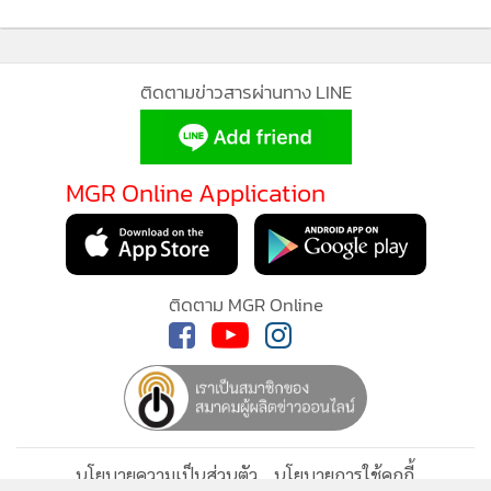
หากสงสัยว่าเสี่ยง อย่าถามช่องทางเดิมที่คุยอยู่ เพราะอาจเป็น
คนร้าย ให้ปรึกษาคนใกล้ชิดที่ไว้ใจ ตรวจสอบผ่านช่องทาง
ปลอดภัย เช่น Cyber Check และรีบรวบรวมหลักฐาน ทั้งสลิป
โอนเงิน รายการรับเงินคืน ภาพแชท ลิงก์เว็บไซต์ และโปรไฟล์
บัญชีไลน์
แจ้งความได้ที่สายด่วน AOC 1441 หรือแจ้งความออนไลน์ที่
www.thaipoliceonline.go.th
หรือสถานีตำรวจใกล้บ้าน
35
ยอดนิยม