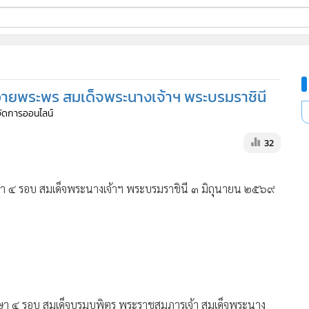
ี่ใช้
วายพระพร สมเด็จพระนางเจ้าฯ พระบรมราชินี
ine
้จัดการออนไลน์
้นสูง
32
 ๔ รอบ สมเด็จพระนางเจ้าฯ พระบรมราชินี ๓ มิถุนายน ๒๕๖๙
า ๔ รอบ สมเด็จบรมบพิตร พระราชสมภารเจ้า สมเด็จพระนาง
ุนายน ๒๕๖๙ อาตมภาพในนามคณะสงฆ์ ขอตั้งกัลยาณจิตร่วมกับปวง
ารประกอบพระราชกรณียกิจ ประสิทธิ์ประสาทความวัฒนาสถาพรมา