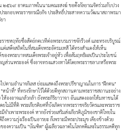
ิยา
ราชหฤทัยซื่อสัตย์กตเวทีต่อพระบรมราชจักรีวงศ์ และทรงบริบูรณ์
เสด็จสถิตในที่สมเด็จพระอัครมเหสี ได้ทรงสำแดงให้เห็น
ของพระบาทสมเด็จพระเจ้าอยู่หัว เพื่อสัมฤทธิผลเป็นประโยชน์
ราญส่วนพระองค์ ซึ่งอาจทรงแสวงหาได้โดยพระราชลาภหรือพระ
แปรไปตามอำนาจกิเลส ย่อมแสดงถึงพระปรีชาญาณในการ "ฝึกตน"
น้าที่" ที่ทรงรักษาไว้ได้ด้วยดีทุกสถานตามพระราชสถานะอย่าง
 ให้องอาจแกล้วกล้า ยังพระกิริยาวาจา อันแสดงออกให้มหาชนได้
ยไม่มีที่ติ พระเกียรติยศที่บังเกิดจากพระราชจริยวัตรและพระราช
ารมีจำเพาะพระองค์ หากยังช่วยเสริมส่งเกียรติภูมิของชาติไทยใน
ึงความรุ่งเรืองเป็นอารยะ ก็เพราะมีพระประมุข เคียงข้างด้วย
ิของความเป็น "บัณฑิต" ผู้เฉลียวฉลาดในโลกคดีและในธรรมคดีทุก