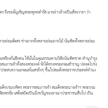
 จึงขออัญเชิญพระพุทธดำรัส มากล่าวอ้างเป็นสัจจวาจา ว่า
ลายย่อมดัดศร ช่างถากทั้งหลายย่อมถากไม้ บัณฑิตทั้งหลายย่อม
เพรียงกันฝึกตน ให้มั่นในคุณธรรมตามวิสัยบัณฑิตชาต ทำนุบำรุง
ราชสมภารเจ้าทั้งสองพระองค์ จักได้ทรงพระเกษมสำราญ ปลอดโปร่ง
ประสบความเกษมสโมสรยิ่งๆ ขึ้นไปสมดังพระราชประสงค์จำนง
มเด็จบรมบพิตร พระราชสมภารเจ้า สมเด็จพระนางเจ้าฯ พระบรม
ุรพิธพรชัย เสด็จสถิตเป็นมิ่งขวัญของอาณาประชาชนสืบไป เป็น
32