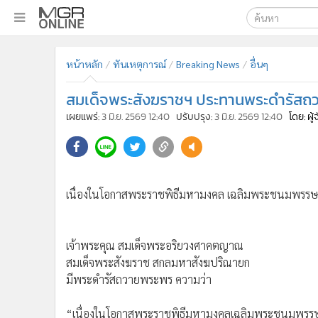
เลือกเครื่องมือท
•
หน้าหลัก
หน้าหลัก
ทันเหตุการณ์
Breaking News
อื่นๆ
ค้นหา
•
ทันเหตุการณ์
Google
•
ภาคใต้
สมเด็จพระสังฆราชฯ ประทานพระดํารัสถ
•
ภูมิภาค
MGR Onl
เผยแพร่:
3 มิ.ย. 2569 12:40
ปรับปรุง:
3 มิ.ย. 2569 12:40
โดย: ผู
•
Online Section
ค้นหาขั
•
บันเทิง
•
ผู้จัดการรายวัน
เนื่องในโอกาสพระราชพิธีมหามงคล เฉลิมพระชนมพรรษา
•
คอลัมนิสต์
•
ละคร
เจ้าพระคุณ สมเด็จพระอริยวงศาคตญาณ
•
CbizReview
สมเด็จพระสังฆราช สกลมหาสังฆปริณายก
มีพระดำรัสถวายพระพร ความว่า
•
Cyber BIZ
•
ผู้จัดกวน
“เนื่องในโอกาสพระราชพิธีมหามงคลเฉลิมพระชนมพรรษ
•
Good health & Well-being
เจ้าฯ พระบรมราชินี ผู้ทรงพระคุณอันประเสริฐ ๓ มิถ
•
Green Innovation & SD
ชนชาวไทย ถวายพระพรชัยให้มีพระกำลังเข้มแข็ง ในก