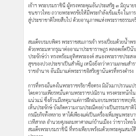
•
Management & HR
สู่ประชาชาติไทยสืบไป ด้วยอานุภาพแห่งพระราชธรรมจร
•
MGR Live
•
Infographic
•
การเมือง
สมเด็จบรมบพิตร พระราชสมภารเจ้า ทรงเปี่ยมด้วยน้ำพระ
ด้วยพระมหากรุณาต่ออาณาประชาราษฎร ตลอดเจ็ดปีนับแต่
•
ท่องเที่ยว
ประจักษ์ว่า ทรงพร้อมอุทิศพระองค์ สนองพระราชประสงค์
•
กีฬา
สุขของปวงประชาเป็นสำคัญ เหนือยิ่งกว่าความเกษมสำ
•
ต่างประเทศ
ราชอำนาจ อันมีมาแต่พระราชอิสริยฐานันดรที่ทรงดำรง
•
Special Scoop
•
เศรษฐกิจ-ธุรกิจ
การที่ทรงมั่นคงในพระราชจริยาซื่อตรง มิมัวเมาปรวน
•
จีน
โดยความเพียรหมั่นตามพระราชปณิธาน ทรงตระหนักใน "ห
•
ชุมชน-คุณภาพชีวิต
แน่วแน่ ซึ่งล้วนมีเหตุมาแต่การฝึกฝนอบรมพระราชหฤทัย
•
อาชญากรรม
เห็นประจักษ์ บังเกิดความงามประณีตอย่างเป็นธรรมชาติโด
กรณียกิจทั้งหลาย หาได้เพียงแต่เป็นเครื่องเพิ่มพูนพระบ
•
Motoring
เวทีสากล อำนวยศุภผลมหาศาลแก่บ้านเมือง ว่าชาวไทยได้ถ
•
เกม
สมเด็จพระบรมราชินี ที่ทรงเพียบพร้อมด้วยพระคุณสมบัต
•
วิทยาศาสตร์
ประการ
•
SMEs
•
หุ้น