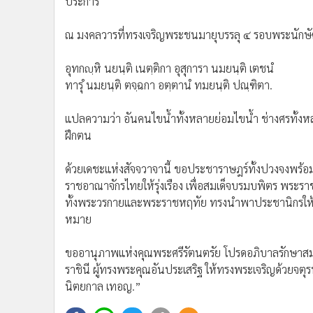
ณ มงคลวารที่ทรงเจริญพระชนมายุบรรลุ ๔ รอบพระนักษัตร
•
อินโดจีน
•
กองทุนรวม
อุทกญฺหิ นยนฺติ เนตฺติกา อุสุการา นมยนฺติ เตชนํ
•
Celeb Online
ทารุํ นมยนฺติ ตจฺฉกา อตฺตานํ ทมยนฺติ ปณฺฑิตา.
•
Factcheck
แปลความว่า อันคนไขน้ำทั้งหลายย่อมไขน้ำ ช่างศรทั้งห
•
ญี่ปุ่น
ฝึกตน
•
News1
•
Gotomanager
ด้วยเดชะแห่งสัจจวาจานี้ ขอประชาราษฎร์ทั้งปวงจงพร้อม
ราชอาณาจักรไทยให้รุ่งเรือง เพื่อสมเด็จบรมบพิตร พระ
ทั้งพระวรกายและพระราชหฤทัย ทรงนำพาประชานิกรให้
หมาย
ขออานุภาพแห่งคุณพระศรีรัตนตรัย โปรดอภิบาลรักษาส
ราชินี ผู้ทรงพระคุณอันประเสริฐ ให้ทรงพระเจริญด้วยจต
นิตยกาล เทอญ.”