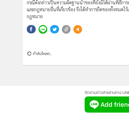
•
Management & HR
กรณีดังกล่าวเป็นความผิดฐานนำของที่ยังมิได้ผ่านพิธีก
•
MGR Live
และกฎหมายอื่นที่เกี่ยวข้อง จึงได้ทำการยึดของทั้งหมด
กฎหมาย
•
Infographic
•
การเมือง
•
ท่องเที่ยว
•
กีฬา
•
ต่างประเทศ
กำลังโหลด...
•
Special Scoop
•
เศรษฐกิจ-ธุรกิจ
•
จีน
•
ชุมชน-คุณภาพชีวิต
•
อาชญากรรม
ติดตามข่าวสารผ่านทาง LIN
•
Motoring
•
เกม
•
วิทยาศาสตร์
•
SMEs
•
หุ้น