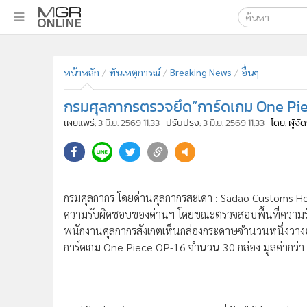
เลือกเครื่องมือท
•
หน้าหลัก
ค้นหา
•
ทันเหตุการณ์
หน้าหลัก
ทันเหตุการณ์
Breaking News
อื่นๆ
Google
•
ภาคใต้
กรมศุลกากรตรวจยึด“การ์ดเกม One Piec
•
ภูมิภาค
MGR Onl
เผยแพร่:
3 มิ.ย. 2569 11:33
ปรับปรุง:
3 มิ.ย. 2569 11:33
โดย: ผู้จ
•
Online Section
ค้นหาขั
•
บันเทิง
•
ผู้จัดการรายวัน
•
คอลัมนิสต์
กรมศุลกากร โดยด่านศุลกากรสะเดา : Sadao Customs H
•
ละคร
ความรับผิดชอบของด่านฯ โดยขณะตรวจสอบพื้นที่ความรั
•
CbizReview
พนักงานศุลกากรสังเกตเห็นกล่องกระดาษจำนวนหนึ่งวางอ
•
Cyber BIZ
การ์ดเกม One Piece OP-16 จำนวน 30 กล่อง มูลค่ากว่า 
•
ผู้จัดกวน
•
Good health & Well-being
•
Green Innovation & SD