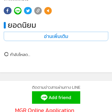
•
เกม
•
วิทยาศาสตร์
•
SMEs
ยอดนิยม
•
หุ้น
•
อินโดจีน
อ่านเพิ่มเติม
•
กองทุนรวม
•
Celeb Online
กำลังโหลด...
•
Factcheck
•
ญี่ปุ่น
•
News1
•
Gotomanager
ติดตามข่าวสารผ่านทาง LINE
MGR Online Application