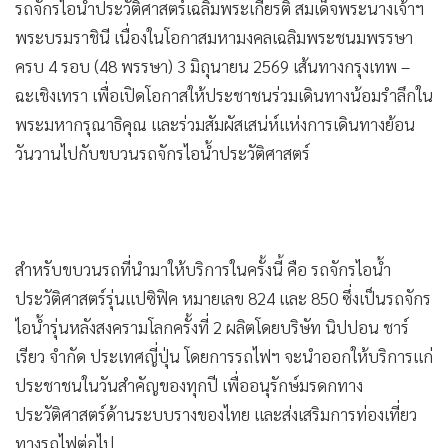
•
Good health & Well-being
รถจักรไอน้ำประวัติศาสตร์เฉลิมพระเกียรติ สมเด็จพระนางเจ้าฯ
•
Green Innovation & SD
พระบรมราชินี เนื่องในโอกาสมหามงคลเฉลิมพระชนมพรรษา
•
Management & HR
ครบ 4 รอบ (48 พรรษา) 3 มิถุนายน 2569 เส้นทางกรุงเทพ –
•
MGR Live
ฉะเชิงเทรา เพื่อเปิดโอกาสให้ประชาชนร่วมเดินทางน้อมรำลึกใน
•
พระมหากรุณาธิคุณ และร่วมสัมผัสเสน่ห์แห่งการเดินทางย้อน
Infographic
วันวานไปกับขบวนรถจักรไอน้ำประวัติศาสตร์
•
การเมือง
•
ท่องเที่ยว
•
กีฬา
•
ต่างประเทศ
สำหรับขบวนรถที่นำมาให้บริการในครั้งนี้ คือ รถจักรไอน้ำ
•
Special Scoop
ประวัติศาสตร์รุ่นแปซิฟิค หมายเลข 824 และ 850 ซึ่งเป็นรถจักร
•
เศรษฐกิจ-ธุรกิจ
ไอน้ำรุ่นหลังสงครามโลกครั้งที่ 2 ผลิตโดยบริษัท นิปปอน ชาร์
•
จีน
เรียว จำกัด ประเทศญี่ปุ่น โดยการรถไฟฯ จะนำออกให้บริการแก่
•
ชุมชน-คุณภาพชีวิต
ประชาชนในวันสำคัญของทุกปี เพื่ออนุรักษ์มรดกทาง
•
อาชญากรรม
ประวัติศาสตร์ด้านระบบรางของไทย และส่งเสริมการท่องเที่ยว
•
Motoring
ทางรถไฟต่อไป