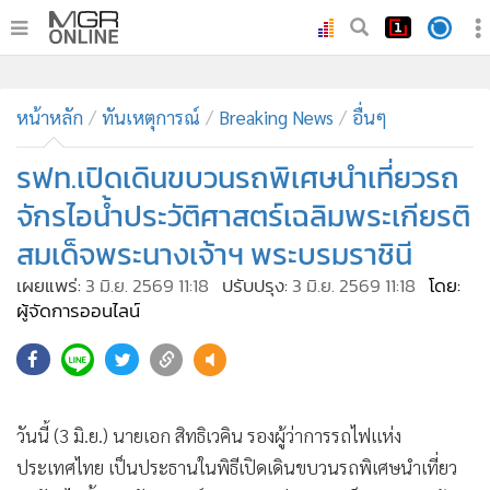
•
หน้าหลัก
•
หน้าหลัก
ทันเหตุการณ์
ทันเหตุการณ์
Breaking News
อื่นๆ
•
ภาคใต้
รฟท.เปิดเดินขบวนรถพิเศษนำเที่ยวรถ
•
ภูมิภาค
จักรไอน้ำประวัติศาสตร์เฉลิมพระเกียรติ
•
Online Section
สมเด็จพระนางเจ้าฯ พระบรมราชินี
•
บันเทิง
เผยแพร่:
3 มิ.ย. 2569 11:18
ปรับปรุง:
3 มิ.ย. 2569 11:18
โดย:
•
ผู้จัดการรายวัน
ผู้จัดการออนไลน์
•
คอลัมนิสต์
•
ละคร
•
CbizReview
•
Cyber BIZ
วันนี้ (3 มิ.ย.) นายเอก สิทธิเวคิน รองผู้ว่าการรถไฟแห่ง
•
ผู้จัดกวน
ประเทศไทย เป็นประธานในพิธีเปิดเดินขบวนรถพิเศษนำเที่ยว