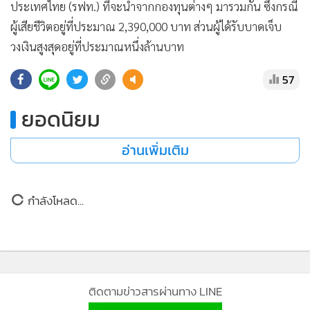
•
เกม
•
วิทยาศาสตร์
•
SMEs
•
หุ้น
•
อินโดจีน
•
กองทุนรวม
•
Celeb Online
•
Factcheck
•
ญี่ปุ่น
•
News1
•
Gotomanager