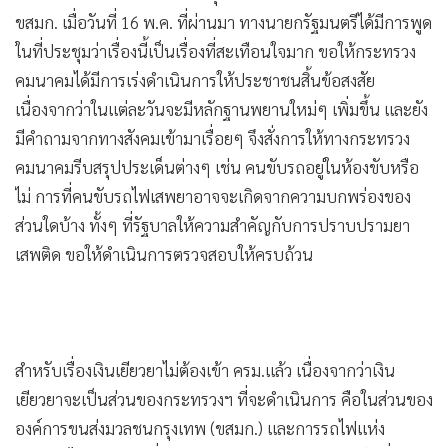
•
Good health & Well-being
ขสมก. เมื่อวันที่ 16 พ.ค. ที่ผ่านมา ทางนายกรัฐมนตรีได้มีการพูด
•
Green Innovation & SD
ในที่ประชุมว่าเรื่องนี้เป็นเรื่องที่สะเทือนใจมาก ขอให้กระทรวง
•
Management & HR
คมนาคมได้มีการเร่งดำเนินการให้ประชาชนสิ้นข้อสงสัย
•
MGR Live
เนื่องจากว่าในแต่ละวันจะมีหลักฐานพยานใหม่ๆ เพิ่มขึ้น และยัง
•
Infographic
มีคำถามจากทางสังคมเข้ามาเรื่อยๆ จึงสั่งการให้ทางกระทรวง
•
การเมือง
คมนาคมรีบสรุปประเด็นต่างๆ เช่น คนขับรถอยู่ในห้องขับหรือ
•
ท่องเที่ยว
ไม่ การที่คนขับรถไฟเสพยาอาจจะเกิดจากความบกพร่องของ
•
กีฬา
ส่วนใดบ้าง ทั้งๆ ที่รัฐบาลให้ความสำคัญกับการปราบปรามยา
•
ต่างประเทศ
เสพติด ขอให้ดำเนินการตรวจสอบให้ครบถ้วน
•
Special Scoop
•
เศรษฐกิจ-ธุรกิจ
•
จีน
•
ชุมชน-คุณภาพชีวิต
•
อาชญากรรม
•
Motoring