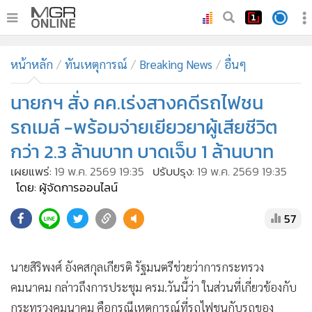
•
หน้าหลัก
หน้าหลัก
ทันเหตุการณ์
Breaking News
อื่นๆ
•
ทันเหตุการณ์
•
นายกฯ สั่ง คค.เร่งสางคดีรถไฟชน
ภาคใต้
•
ภูมิภาค
รถเมล์ -พร้อมจ่ายเยียวยาผู้เสียชีวิต
•
Online Section
กว่า 2.3 ล้านบาท บาดเจ็บ 1 ล้านบาท
•
บันเทิง
เผยแพร่:
19 พ.ค. 2569 19:35
ปรับปรุง:
19 พ.ค. 2569 19:35
•
ผู้จัดการรายวัน
โดย: ผู้จัดการออนไลน์
•
คอลัมนิสต์
57
•
ละคร
•
CbizReview
นายสิริพงศ์ อังคสกุลเกียรติ รัฐมนตรีช่วยว่าการกระทรวง
•
Cyber BIZ
คมนาคม กล่าวถึงการประชุม ครม.วันนี้ว่า ในส่วนที่เกี่ยวข้องกับ
•
ผู้จัดกวน
กระทรวงคมนาคม คือกรณีเหตุการณ์ที่รถไฟชนกับรถของ