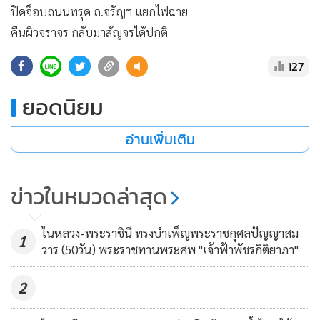
•
เกม
127
•
วิทยาศาสตร์
•
SMEs
ยอดนิยม
•
หุ้น
อ่านเพิ่มเติม
•
อินโดจีน
•
กองทุนรวม
•
Celeb Online
ข่าวในหมวดล่าสุด
•
Factcheck
•
ญี่ปุ่น
ในหลวง-พระราชินี ทรงบำเพ็ญพระราชกุศลปัญญาสม
1
วาร (50วัน) พระราชทานพระศพ "เจ้าฟ้าพัชรกิติยาภา"
•
News1
•
Gotomanager
2
ไทย-เมียนมา ประสานความร่วมมือเปิดทางน้ำไหลใต้
3
สะพานมิตรภาพแห่งที่ 1