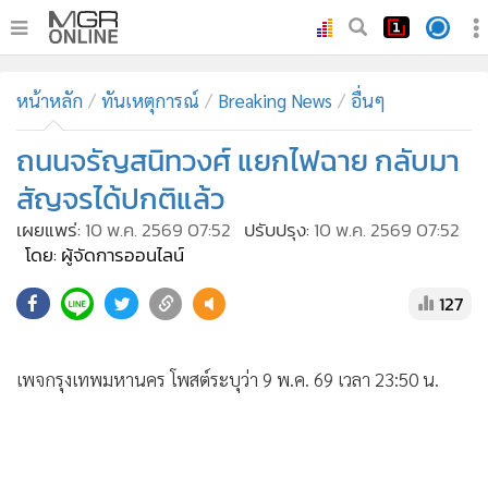
•
หน้าหลัก
หน้าหลัก
ทันเหตุการณ์
Breaking News
อื่นๆ
•
ทันเหตุการณ์
•
ถนนจรัญสนิทวงศ์ แยกไฟฉาย กลับมา
ภาคใต้
•
ภูมิภาค
สัญจรได้ปกติแล้ว
•
Online Section
เผยแพร่:
10 พ.ค. 2569 07:52
ปรับปรุง:
10 พ.ค. 2569 07:52
•
บันเทิง
โดย: ผู้จัดการออนไลน์
•
ผู้จัดการรายวัน
127
•
คอลัมนิสต์
เพจกรุงเทพมหานคร โพสต์ระบุว่า 9 พ.ค. 69 เวลา 23:50 น.
•
ละคร
•
CbizReview
•
Cyber BIZ
•
ผู้จัดกวน