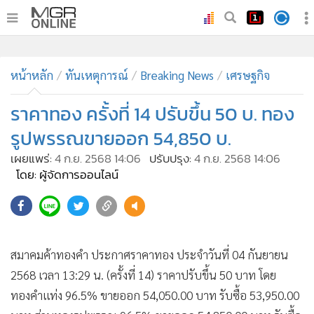
•
หน้าหลัก
•
หน้าหลัก
ทันเหตุการณ์
ทันเหตุการณ์
Breaking News
เศรษฐกิจ
•
ภาคใต้
ราคาทอง ครั้งที่ 14 ปรับขึ้น 50 บ. ทอง
•
ภูมิภาค
รูปพรรณขายออก 54,850 บ.
•
Online Section
เผยแพร่:
4 ก.ย. 2568 14:06
ปรับปรุง:
4 ก.ย. 2568 14:06
•
บันเทิง
โดย: ผู้จัดการออนไลน์
•
ผู้จัดการรายวัน
•
คอลัมนิสต์
•
ละคร
•
CbizReview
สมาคมค้าทองคำ ประกาศราคาทอง ประจำวันที่ 04 กันยายน
•
Cyber BIZ
2568 เวลา 13:29 น. (ครั้งที่ 14) ราคาปรับขึ้น 50 บาท โดย
•
ผู้จัดกวน
ทองคำแท่ง 96.5% ขายออก 54,050.00 บาท รับซื้อ 53,950.00