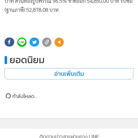
•
Good health & Well-being
บาท ส่วนทองรูปพรรณ 96.5% ขายออก 54,850.00 บาท รับซื้อ
•
(ฐานภาษี) 52,878.08 บาท
Green Innovation & SD
•
Management & HR
•
MGR Live
•
Infographic
•
การเมือง
ยอดนิยม
•
ท่องเที่ยว
•
กีฬา
อ่านเพิ่มเติม
•
ต่างประเทศ
•
Special Scoop
•
เศรษฐกิจ-ธุรกิจ
กำลังโหลด...
•
จีน
•
ชุมชน-คุณภาพชีวิต
•
อาชญากรรม
•
Motoring
ติดตามข่าวสารผ่านทาง LINE