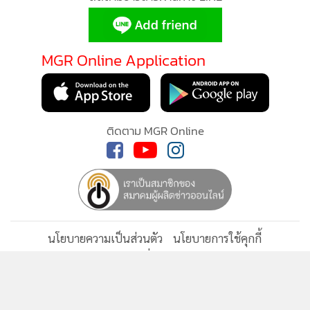
•
เกม
•
วิทยาศาสตร์
•
SMEs
MGR Online Application
•
หุ้น
•
อินโดจีน
•
กองทุนรวม
ติดตาม MGR Online
•
Celeb Online
•
Factcheck
•
ญี่ปุ่น
•
News1
•
Gotomanager
นโยบายความเป็นส่วนตัว
นโยบายการใช้คุกกี้
ข้อกำหนดและเงื่อนไขการใช้บริการ
นโยบายการใช้ข้อมูล Facebook
เกี่ยวกับเรา
ติดต่อเรา
© 2014-2026 mgronline.com. All rights reserved.