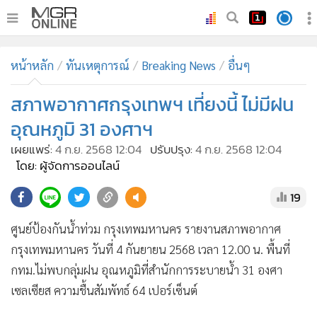
•
หน้าหลัก
หน้าหลัก
ทันเหตุการณ์
Breaking News
อื่นๆ
•
ทันเหตุการณ์
•
สภาพอากาศกรุงเทพฯ เที่ยงนี้ ไม่มีฝน
ภาคใต้
•
ภูมิภาค
อุณหภูมิ 31 องศาฯ
•
Online Section
เผยแพร่:
4 ก.ย. 2568 12:04
ปรับปรุง:
4 ก.ย. 2568 12:04
•
บันเทิง
โดย: ผู้จัดการออนไลน์
•
ผู้จัดการรายวัน
19
•
คอลัมนิสต์
ศูนย์ป้องกันน้ำท่วม กรุงเทพมหานคร รายงานสภาพอากาศ
•
ละคร
กรุงเทพมหานคร วันที่ 4 กันยายน 2568 เวลา 12.00 น. พื้นที่
•
CbizReview
กทม.ไม่พบกลุ่มฝน อุณหภูมิที่สำนักการระบายน้ำ 31 องศา
•
Cyber BIZ
เซลเซียส ความชื้นสัมพัทธ์ 64 เปอร์เซ็นต์
•
ผู้จัดกวน