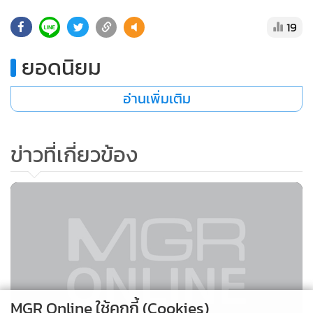
•
Good health & Well-being
•
Green Innovation & SD
19
•
Management & HR
ยอดนิยม
•
MGR Live
•
Infographic
อ่านเพิ่มเติม
•
การเมือง
•
ท่องเที่ยว
ข่าวที่เกี่ยวข้อง
•
กีฬา
•
ต่างประเทศ
•
Special Scoop
•
เศรษฐกิจ-ธุรกิจ
•
จีน
•
ชุมชน-คุณภาพชีวิต
•
อาชญากรรม
•
Motoring
MGR Online ใช้คุกกี้ (Cookies)