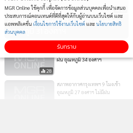
•
เกม
MGR Online ใช้คุกกี้ เพื่อจัดการข้อมูลส่วนบุคคลเพื่อนำเสนอ
19
•
วิทยาศาสตร์
ประสบการณ์คอนเทนต์ที่ดีที่สุดให้กับผู้อ่านบนเว็บไซต์ และ
อากาศกรุงเทพฯ 10 โมงเช้า ไม่มีฝน
•
SMEs
แอพพลิเคชั่น
เงื่อนไขการใช้งานเว็บไซต์
และ
นโยบายสิทธิ
อุณหภูมิ 31 องศาฯ
ส่วนบุคคล
•
หุ้น
•
อินโดจีน
รับทราบ
•
กองทุนรวม
สภาพอากาศกรุงเทพฯ เที่ยงนี้ ไม่มี
ฝน อุณหภูมิ 34 องศาฯ
•
Celeb Online
•
Factcheck
28
•
ญี่ปุ่น
สภาพอากาศกรุงเทพฯ 9 โมงเช้า
•
News1
อุณหภูมิ 27 องศาฯ ไม่มีฝน
•
Gotomanager
12
แสดงเพิ่มเติม
สภาพอากาศกรุงเทพฯ บ่ายโมงครึ่ง
ไม่มีฝน อุณหภูมิ 32 องศาฯ
ข่าวในหมวดล่าสุด