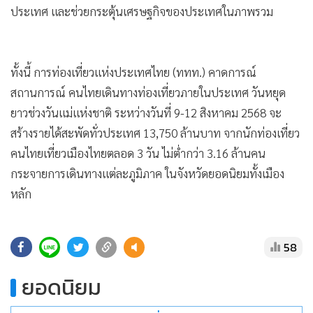
•
Good health & Well-being
ประเทศ และช่วยกระตุ้นเศรษฐกิจของประเทศในภาพรวม
•
Green Innovation & SD
•
Management & HR
•
MGR Live
ทั้งนี้ การท่องเที่ยวแห่งประเทศไทย (ททท.) คาดการณ์
•
Infographic
สถานการณ์ คนไทยเดินทางท่องเที่ยวภายในประเทศ วันหยุด
•
การเมือง
ยาวช่วงวันแม่แห่งชาติ ระหว่างวันที่ 9-12 สิงหาคม 2568 จะ
•
ท่องเที่ยว
สร้างรายได้สะพัดทั่วประเทศ 13,750 ล้านบาท จากนักท่องเที่ยว
•
กีฬา
คนไทยเที่ยวเมืองไทยตลอด 3 วัน ไม่ต่ำกว่า 3.16 ล้านคน
•
กระจายการเดินทางแต่ละภูมิภาค ในจังหวัดยอดนิยมทั้งเมือง
ต่างประเทศ
หลัก
•
Special Scoop
•
เศรษฐกิจ-ธุรกิจ
•
จีน
58
•
ชุมชน-คุณภาพชีวิต
ยอดนิยม
•
อาชญากรรม
•
Motoring