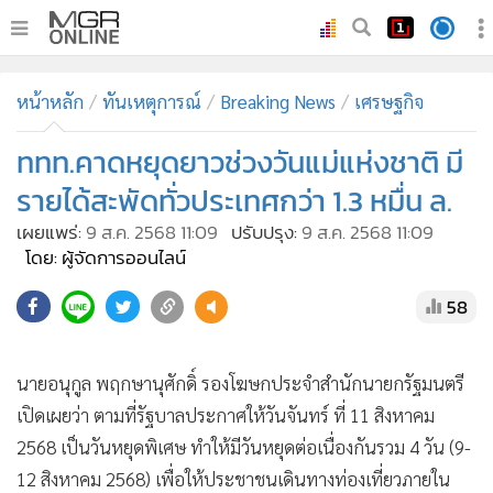
•
หน้าหลัก
หน้าหลัก
ทันเหตุการณ์
Breaking News
เศรษฐกิจ
•
ทันเหตุการณ์
•
ททท.คาดหยุดยาวช่วงวันแม่แห่งชาติ มี
ภาคใต้
•
ภูมิภาค
รายได้สะพัดทั่วประเทศกว่า 1.3 หมื่น ล.
•
Online Section
เผยแพร่:
9 ส.ค. 2568 11:09
ปรับปรุง:
9 ส.ค. 2568 11:09
•
บันเทิง
โดย: ผู้จัดการออนไลน์
•
ผู้จัดการรายวัน
58
•
คอลัมนิสต์
•
ละคร
นายอนุกูล พฤกษานุศักดิ์ รองโฆษกประจำสำนักนายกรัฐมนตรี
•
CbizReview
เปิดเผยว่า ตามที่รัฐบาลประกาศให้วันจันทร์ ที่ 11 สิงหาคม
•
Cyber BIZ
2568 เป็นวันหยุดพิเศษ ทำให้มีวันหยุดต่อเนื่องกันรวม 4 วัน (9-
•
ผู้จัดกวน
12 สิงหาคม 2568) เพื่อให้ประชาชนเดินทางท่องเที่ยวภายใน