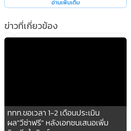
อ่านเพิ่มเติม
•
เกม
•
วิทยาศาสตร์
ข่าวที่เกี่ยวข้อง
•
SMEs
•
หุ้น
•
อินโดจีน
•
กองทุนรวม
•
Celeb Online
•
Factcheck
•
ญี่ปุ่น
•
News1
•
Gotomanager
ททท.ขอเวลา 1-2 เดือนประเมิน
ผล"วีซ่าฟรี" หลังเอกชนเสนอเพิ่ม