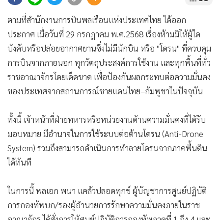
•
Good health & Well-being
•
Green Innovation & SD
ตามที่สำนักงานการบินพลเรือนแห่งประเทศไทย ได้ออก
•
Management & HR
ประกาศ เมื่อวันที่ 29 กรกฎาคม พ.ศ.2568 เรื่องห้ามมิให้ผู้ใด
•
MGR Live
บังคับหรือปล่อยอากาศยานซึ่งไม่มีนักบิน หรือ "โดรน" ที่ควบคุม
•
Infographic
การบินจากภายนอก ทุกวัตถุประสงค์การใช้งาน และทุกพื้นที่ทั่ว
•
การเมือง
ราชอาณาจักรโดยเด็ดขาด เพื่อป้องกันผลกระทบต่อความมั่นคง
ของประเทศจากสถานการณ์ชายแดนไทย–กัมพูชาในปัจจุบัน
•
ท่องเที่ยว
•
กีฬา
ทั้งนี้ เจ้าหน้าที่ฝ่ายทหารหรือหน่วยงานด้านความมั่นคงที่ได้รับ
•
ต่างประเทศ
มอบหมาย มีอำนาจในการใช้ระบบต่อต้านโดรน (Anti-Drone
•
Special Scoop
System) รวมถึงสามารถดำเนินการทำลายโดรนจากภาคพื้นดิน
•
เศรษฐกิจ-ธุรกิจ
ได้ทันที
•
จีน
•
ชุมชน-คุณภาพชีวิต
ในการนี้ พลเอก พนา แคล้วปลอดทุกข์ ผู้บัญชาการศูนย์ปฏิบัติ
•
อาชญากรรม
การกองทัพบก/รองผู้อำนวยการรักษาความมั่นคงภายในราช
•
Motoring
อาณาจักร ได้สั่งการให้ศูนย์ปฏิบัติการกองทัพภาคที่ 1 ถึง 4 และ