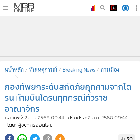
•
หน้าหลัก
•
ทันเหตุการณ์
•
ภาคใต้
•
ภูมิภาค
•
Online Section
หน้าหลัก
ทันเหตุการณ์
Breaking News
การเมือง
•
บันเทิง
•
ผู้จัดการรายวัน
กองทัพยกระดับสกัดภัยคุกคามจากโด
•
คอลัมนิสต์
รน ห้ามบินโดรนทุกกรณีทั่วราช
•
ละคร
อาณาจักร
•
CbizReview
เผยแพร่:
2 ส.ค. 2568 09:44
ปรับปรุง:
2 ส.ค. 2568 09:44
•
Cyber BIZ
โดย: ผู้จัดการออนไลน์
•
ผู้จัดกวน
50