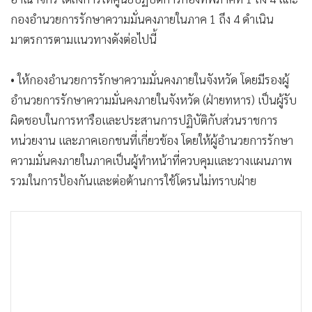
•
เกม
กองอำนวยการรักษาความมั่นคงภายในภาค 1 ถึง 4 ดำเนิน
•
วิทยาศาสตร์
มาตรการตามแนวทางดังต่อไปนี้
•
SMEs
•
หุ้น
• ให้กองอำนวยการรักษาความมั่นคงภายในจังหวัด โดยมีรองผู้
•
อินโดจีน
อำนวยการรักษาความมั่นคงภายในจังหวัด (ฝ่ายทหาร) เป็นผู้รับ
•
กองทุนรวม
ผิดชอบในการหารือและประสานการปฏิบัติกับส่วนราชการ
หน่วยงาน และภาคเอกชนที่เกี่ยวข้อง โดยให้ผู้อำนวยการรักษา
•
Celeb Online
ความมั่นคงภายในภาคเป็นผู้ทำหน้าที่ควบคุมและวางแผนภาพ
•
Factcheck
รวมในการป้องกันและต่อต้านการใช้โดรนไม่ทราบฝ่าย
•
ญี่ปุ่น
•
News1
•
Gotomanager