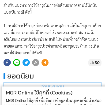
สำหรับแนวทางการใช้อาวุธในการต่อต้านอากาศยานไร้นักบิน
แบ่งเป็นกรณี ดังนี้
1. กรณีมีการใช้อาวุธก่อน หรือพบพฤติการณ์เป็นภัยคุกคามร้าย
แรง ที่อาจกระทบต่อชีวิตของกำลังพลและประชาชน รวมถึง
อธิปไตยและผลประโยชน์ของชาติ ให้หน่วยที่วางกำลังตามแนว
ชายแดนสามารถใช้อาวุธประจำกายหรืออาวุธประจำหน่วยเพื่อ
ตอบโต้ภัยคุกคามได้ทันที
50
2. กรณีตรวจพบในพื้นที่กองทัพภาคที่ 1 และ 2
ยอดนิยม
• พื้นที่แนวหน้า: สามารถใช้ทั้งมาตรการ Soft Kill และ Hard Kill
อ่านเพิ่มเติม
ได้
MGR Online ใช้คุกกี้ (Cookies)
• พื้นที่ส่วนหลัง: ให้ใช้ Soft Kill เป็นลำดับแรก หากไม่สามารถ
MGR Online ใช้คุกกี้ เพื่อจัดการข้อมูลส่วนบุคคลเพื่อนำเสนอ
ดำเนินการได้ จึงให้ใช้ Hard Kill โดยต้องใช้อาวุธที่มีความแม่นยำ