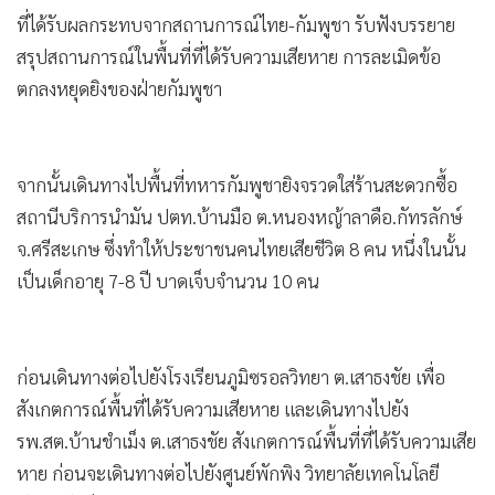
•
Good health & Well-being
สรุปสถานการณ์ในพื้นที่ที่ได้รับความเสียหาย การละเมิดข้อ
•
Green Innovation & SD
ตกลงหยุดยิงของฝ่ายกัมพูชา
•
Management & HR
•
MGR Live
•
Infographic
•
การเมือง
•
ท่องเที่ยว
•
กีฬา
•
ต่างประเทศ
•
Special Scoop
•
เศรษฐกิจ-ธุรกิจ
•
จีน
•
ชุมชน-คุณภาพชีวิต
•
อาชญากรรม
•
Motoring