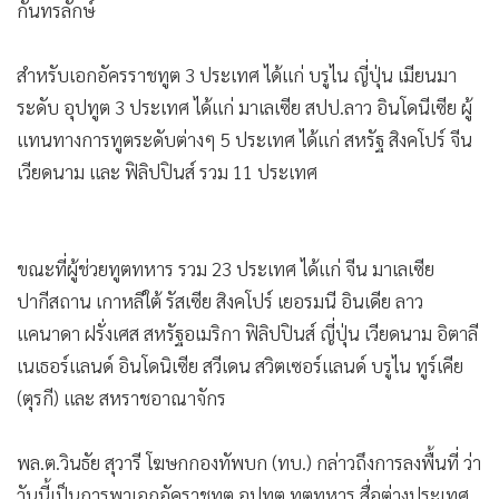
•
เกม
•
วิทยาศาสตร์
•
SMEs
•
หุ้น
•
อินโดจีน
•
กองทุนรวม
•
Celeb Online
•
Factcheck
•
ญี่ปุ่น
จากนั้นเดินทางไปพื้นที่ทหารกัมพูชายิงจรวดใส่ร้านสะดวกซื้อ
•
News1
สถานีบริการนำมัน ปตท.บ้านมือ ต.หนองหญ้าลาดือ.กัทรลักษ์
•
Gotomanager
จ.ศรีสะเกษ ซึ่งทำให้ประชาชนคนไทยเสียชีวิต 8 คน หนึ่งในนั้น
เป็นเด็กอายุ 7-8 ปี บาดเจ็บจำนวน 10 คน