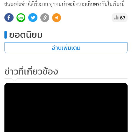
(ตุรกี) และ สหราชอาณาจักร
พล.ต.วินธัย สุวารี โฆษกกองทัพบก (ทบ.) กล่าวถึงการลงพื้นที่ ว่า
วันนี้เป็นการพาเอกอัคราชทูต อุปทูต ทูตทหาร สื่อต่างประเทศ
รวมทั้งสื่อไทยในพื้นที่ รวมเกือบ 200 คน แยกกันเดินทางไปก่อน
วัตถุประสงค์การพาไปดูพื้นที่ จ.ศรีสะเกษ วันนี้ดูเรื่องหลักๆ คือ
ผลกระทบจากการใช้อาวุธของทหารกัมพูชามาที่เป้าหมาย
พลเรือน ได้แก่ โรงพยาบาล โรงเรียน มีปั๊มน้ำมันในร้านสะดวก
ซื้อ แลัปิดท้ายไปที่ศูนย์พักพิงชั่วคราว ว่ามีประชาชนที่ไม่ได้
เกี่ยวข้องได้รับผลกระทบขนาดไหน เอกอัคราชทูต อุปทูต ทูต
ทหาร และสื่อต่างประเทศจะได้เห็น จะเป็นโอกาสดีที่จะให้ผู้ที่ไป
ในวันนี้ได้สื่อสารไปในระดับสากล
โฆษกกองทัพบก ย้ำว่า เป้าหมายหลักของเราเน้นเรื่องของข้อ
เท็จจริง เราอาจจะไม่เหมือนทางฝั่งกัมพูชา โดยเฉพาะสถานที่
หรือจุดที่เราไปทั้งหมดนั้นเป็นจุดเกิดเหตุที่เกิดขึ้นจริงๆ แต่ละจุด