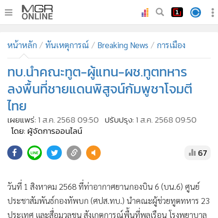
•
หน้าหลัก
หน้าหลัก
ทันเหตุการณ์
Breaking News
การเมือง
•
ทันเหตุการณ์
•
ทบ.นำคณะทูต-ผู้แทน-ผช.ทูตทหาร
ภาคใต้
•
ภูมิภาค
ลงพื้นที่ชายแดนพิสูจน์กัมพูชาโจมตี
•
Online Section
ไทย
•
บันเทิง
เผยแพร่:
1 ส.ค. 2568 09:50
ปรับปรุง:
1 ส.ค. 2568 09:50
•
ผู้จัดการรายวัน
โดย: ผู้จัดการออนไลน์
•
คอลัมนิสต์
67
•
ละคร
•
CbizReview
วันที่ 1 สิงหาคม 2568 ที่ท่าอากาศยานกองบิน 6 (บน.6) ศูนย์
•
Cyber BIZ
ประชาสัมพันธ์กองทัพบก (ศปส.ทบ.) นำคณะผู้ช่วยทูตทหาร 23
ประเทศ และสื่อมวลชน สังเกตการณ์พื้นที่พลเรือน โรงพยาบาล
•
ผู้จัดกวน
ที่ได้รับผลกระทบจากสถานการณ์ไทย-กัมพูชา รับฟังบรรยาย