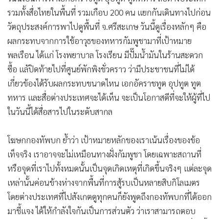
ก่อนเดินทางต่อไปยังโรงเรียนภูมิซรอลวิทยา ต.เสาธงชัย เพื่อ
สังเกตการณ์พื้นที่ได้รับความเสียหาย และเดินทางไปยัง
รพ.สต.บ้านชำเม็ง ต.เสาธงชัย สังเกตการณ์พื้นที่ที่ได้รับความเสีย
หาย ก่อนจะเดินทางต่อไปยังศูนย์พักพิง วิทยาลัยเทคโนโลยี
กันทรลักษ์
สำหรับเอกอัครราชทูต 3 ประเทศ ได้แก่ บรูไน ญี่ปุ่น เมียนมา
ระดับ อุปทูต 3 ประเทศ ได้แก่ มาเลเซีย สปป.ลาว อินโดนีเซีย ผู้
แทนทางการทูตระดับต่างๆ 5 ประเทศ ได้แก่ สหรัฐ สิงคโปร์ จีน
เวียดนาม และ ฟิลิปปินส์ รวม 11 ประเทศ
ขณะที่ผู้ช่วยทูตทหาร รวม 23 ประเทศ ได้แก่ จีน มาเลเซีย
ปากีสถาน เกาหลีใต้ รัสเซีย สิงคโปร์ เยอรมนี อินเดีย ลาว
แคนาดา ฝรั่งเศส สหรัฐอเมริกา ฟิลิปปินส์ ญี่ปุ่น เวียดนาม อิตาลี
เนเธอร์แลนด์ อินโดนิเซีย สวีเดน สวิตเซอร์แลนด์ บรูไน ทูร์เคีย