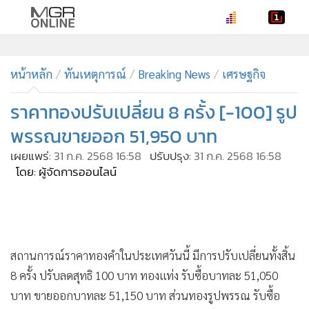
•
หน้าหลัก
•
หน้าหลัก
ทันเหตุการณ์
ทันเหตุการณ์
Breaking News
เศรษฐกิจ
•
ภาคใต้
ราคาทองปรับเปลี่ยน 8 ครั้ง [-100] รูป
•
ภูมิภาค
พรรณขายออก 51,950 บาท
•
Online Section
เผยแพร่:
31 ก.ค. 2568 16:58
ปรับปรุง:
31 ก.ค. 2568 16:58
•
บันเทิง
โดย: ผู้จัดการออนไลน์
•
ผู้จัดการรายวัน
•
คอลัมนิสต์
•
ละคร
•
CbizReview
สถานการณ์ราคาทองคำในประเทศวันนี้ มีการปรับเปลี่ยนทั้งสิ้น
•
Cyber BIZ
8 ครั้ง ปรับลดสุทธิ 100 บาท ทองแท่ง รับซื้อบาทละ 51,050
•
ผู้จัดกวน
บาท ขายออกบาทละ 51,150 บาท ส่วนทองรูปพรรณ รับซื้อ