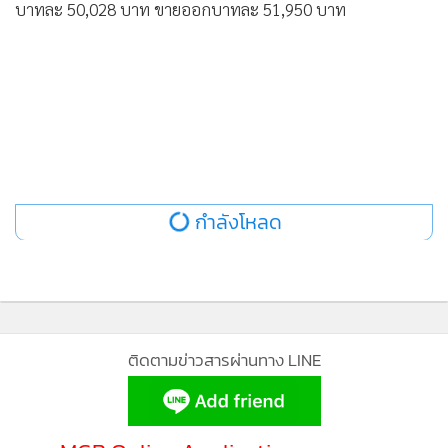
•
Good health & Well-being
บาทละ 50,028 บาท ขายออกบาทละ 51,950 บาท
•
Green Innovation & SD
•
Management & HR
•
MGR Live
•
Infographic
•
การเมือง
•
ท่องเที่ยว
•
กีฬา
กำลังโหลด
•
ต่างประเทศ
•
Special Scoop
•
เศรษฐกิจ-ธุรกิจ
•
จีน
ติดตามข่าวสารผ่านทาง LINE
•
ชุมชน-คุณภาพชีวิต
•
อาชญากรรม
•
Motoring