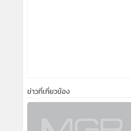
•
อินโดจีน
•
กองทุนรวม
•
Celeb Online
•
Factcheck
•
ญี่ปุ่น
•
News1
•
Gotomanager
ข่าวที่เกี่ยวข้อง