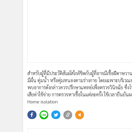
•
Management & HR
•
MGR Live
•
Infographic
•
การเมือง
•
ท่องเที่ยว
•
กีฬา
•
ต่างประเทศ
•
Special Scoop
•
เศรษฐกิจ-ธุรกิจ
•
จีน
สำหรับผู้ที่มีประวัติสัมผัสใกล้ชิดกับผู้ที่อาจมีเชื้อฝี
มีผื่น ตุ่มน้ำ หรือตุ่มหนองตามร่างกาย โดยเฉพาะบริเว
•
ชุมชน-คุณภาพชีวิต
พบอาการดังกล่าวควรปรึกษาแพทย์เพื่อตรวจวินิจฉัย ซึ่งโ
•
อาชญากรรม
เสียค่าใช้จ่าย การตรวจหาเชื้อในแต่ละครั้ง ใช้เวลายืนยั
•
Motoring
Home isolation
•
เกม
•
วิทยาศาสตร์
•
SMEs
•
หุ้น