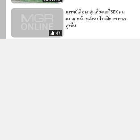
แพทย์เตือนกลุ่มเสี่ยงงดมี SEX คน
แปลกหน้า หลังพบโรคฝีดาษวานร
สูงขึ้น
47
34
ไทยพบผู้ติดเชื้อฝีดาษวานรต่อ
เนื่อง ย้ำกลุ่มเสี่ยงงดมีเพศสัมพันธ์
า
แบบไม่ปลอดภัย-คนไม่รู้จัก
52
าร
2
ไทย-เมียนมา ประสานความร่วมมือเปิดทางน้ำไหลใต้
3
สะพานมิตรภาพแห่งที่ 1