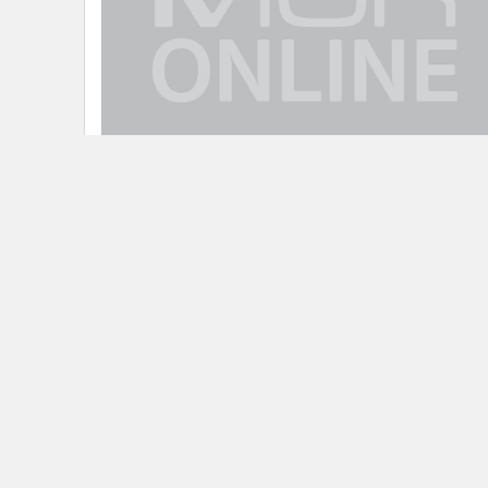
กรมควบคุมโรคชี้"ฝีดาษวานร"ยังต้องเฝ้
ระวัง ยังพบผู้ติดเชื้อเพิ่มสูงต่อเนื่อง
ข่าวในหมวดล่าสุด
ในหลวง-พระราชินี ทรงบำเพ็ญพระราชกุศลปัญญาสมว
1
(50วัน) พระราชทานพระศพ "เจ้าฟ้าพัชรกิติยาภา"