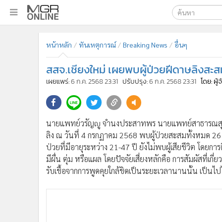
เลือกเครื่องมือท
•
หน้าหลัก
หน้าหลัก
ทันเหตุการณ์
Breaking News
อื่นๆ
ค้นหา
•
ทันเหตุการณ์
Google
•
ภาคใต้
สสจ.เชียงใหม่ เผยพบผู้ป่วยฝีดาษลิงสะสม 
•
ภูมิภาค
MGR Onl
เผยแพร่:
6 ก.ค. 2568 23:31
ปรับปรุง:
6 ก.ค. 2568 23:31
โดย: ผู
•
Online Section
ค้นหาขั
•
บันเทิง
•
ผู้จัดการรายวัน
นายแพทย์วรัญญู จำนงประสาทพร นายแพทย์สาธารณสุขจั
•
คอลัมนิสต์
ลิง ณ วันที่ 4 กรกฏาคม 2568 พบผู้ป่วยสะสมทั้งหมด 26
•
ละคร
ป่วยที่มีอายุระหว่าง 21-47 ปี ยังไม่พบผู้เสียชีวิต โดยการ
•
CbizReview
มีผื่น ตุ่ม หรือแผล โดยปัจจัยเสี่ยงหลักคือ การสัมผัสที่เก
รับเชื้อจากการพูดคุยใกล้ชิดเป็นระยะเวลานานนั้น เป็นไป
•
Cyber BIZ
•
ผู้จัดกวน
•
Good health & Well-being
•
Green Innovation & SD