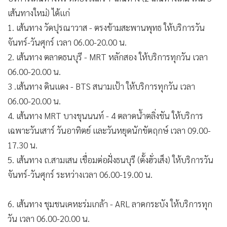
บริการ BMA Feeder ได้
โดย BMA Feeder เส้นทาง พิพิธภัณฑ์เด็กฯ (จตุจักร) – BTS
หมอชิต ให้บริการเฉพาะเสาร์ - อาทิตย์ และวันหยุดนักขัตฤกษ์
ตั้งแต่เวลา 08.00-17.30 น. ความถี่ทุก ๆ 30 นาที นั่งฟรี ไม่มีค่า
ใช้จ่าย
ทั้งนี้ ภายหลังการทดลองใช้บริการพร้อมสำรวจเส้นทาง รองผู้ว่าฯ
ศานนท์ เชิญชวนชาวกรุงเทพฯ ใช้บริการ BMA Feeder เส้นทาง
ใหม่นี้ ซึ่งถือว่าเป็นเส้นทางที่เหมาะกับการท่องเที่ยวในวันหยุด
สำหรับครอบครัว เพราะผ่านทั้ง พิพิธภัณฑ์เด็กฯ และอุทยาน
ผีเสื้อและแมลงกรุงเทพฯ และหลังจากเปิดให้บริการ กทม. จะได้
รวบรวมผลตอบรับรวมถึงปัญหาและอุปสรรคจากการใช้งานจริง
เพื่อนำไปปรับปรุงเส้นทางวิ่งและจุดจอดรับส่งของ BMA Feeder
สายพิพิธภัณฑ์เด็กฯ (จตุจักร) – BTS หมอชิต ต่อไป