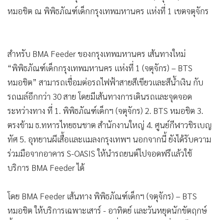
•
Good health & Well-being
•
Green Innovation & SD
•
Management & HR
•
MGR Live
•
Infographic
•
การเมือง
•
ท่องเที่ยว
•
กีฬา
•
ต่างประเทศ
•
Special Scoop
•
เศรษฐกิจ-ธุรกิจ
•
จีน
•
ชุมชน-คุณภาพชีวิต
•
อาชญากรรม
•
Motoring