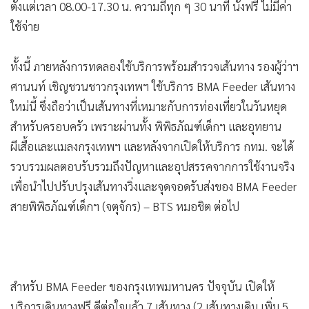
•
เกม
•
วิทยาศาสตร์
•
SMEs
•
หุ้น
•
อินโดจีน
•
กองทุนรวม
•
Celeb Online
•
Factcheck
สำหรับ BMA Feeder ของกรุงเทพมหานคร เส้นทางใหม่
•
“พิพิธภัณฑ์เด็กกรุงเทพมหานคร แห่งที่ 1 (จตุจักร) – BTS
ญี่ปุ่น
หมอชิต” สามารถเชื่อมต่อรถไฟฟ้าสายสีเขียวและสีน้ำเงิน กับ
•
News1
รถเมล์อีกกว่า 30 สาย โดยมีเส้นทางการเดินรถและจุดจอด
•
Gotomanager
ระหว่างทาง ที่ 1. พิพิธภัณฑ์เด็กฯ (จตุจักร) 2. BTS หมอชิต 3.
ตรงข้าม ธ.ทหารไทยธนชาต สำนักงานใหญ่ 4. ศูนย์กีฬาวชิรเบญ
ทัศ 5. อุทยานผีเสื้อและแมลงกรุงเทพฯ นอกจากนี้ ยังได้รับความ
ร่วมมือจากอาคาร S-OASIS ให้นำรถยนต์ไปจอดฟรีแล้วใช้