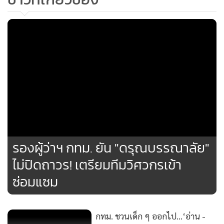
6. เส้นทาง ชุมชนเคหะร่มเกล้า - ARL ลาดกระบัง ให้บริการทุก
วัน เวลา 06.00-20.00 น.
7. เส้นทาง พิพิธภัณฑ์เด็กฯ (จตุจักร) - BTS หมอชิต ให้บริการ
39
เฉพาะวันเสาร์ วันอาทิตย์ และวันหยุดนักขัตฤกษ์ เวลา 08.00-
17.30 น.
ยอดนิยม
โดยทุกสายของ BMA Feeder สามารถติดตามตำแหน่งรถแบบเรี
อ่านเพิ่มเติม
ยลไทม์ ผ่านแอปพลิเคชัน Namtang และ Viabus (กดที่โลโก้เวีย
บัสเพื่อเลือกแมป BMA Feeder)
ข่าวที่เกี่ยวข้อง