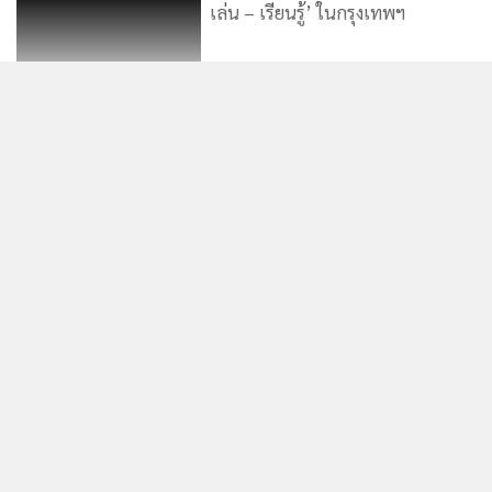
รองผู้ว่าฯ กทม. ยัน "ดรุณบรรณาลัย"
ไม่ปิดถาวร! เตรียมทีมวิศวกรเข้า
ซ่อมแซม
กทม. ชวนเด็ก ๆ ออกไป...‘อ่าน -
เล่น – เรียนรู้’ ในกรุงเทพฯ
สภาผู้บริโภคเล็งเปิดผลศึกษา 4
แนวทาง กทม. หลังหมดสัญญา