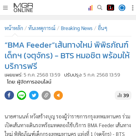
•
หน้าหลัก
หน้าหลัก
ทันเหตุการณ์
Breaking News
อื่นๆ
•
ทันเหตุการณ์
•
“BMA Feeder”เส้นทางใหม่ พิพิธภัณฑ์
ภาคใต้
•
ภูมิภาค
เด็กฯ (จตุจักร) - BTS หมอชิต พร้อมให้
•
Online Section
บริการฟรี
•
บันเทิง
เผยแพร่:
5 ก.ค. 2568 13:59
ปรับปรุง:
5 ก.ค. 2568 13:59
•
ผู้จัดการรายวัน
โดย: ผู้จัดการออนไลน์
•
คอลัมนิสต์
39
•
ละคร
•
CbizReview
นายศานนท์ หวังสร้างบุญ รองผู้ว่าราชการกรุงเทพมหานคร ร่วม
•
Cyber BIZ
เปิดเส้นทางเดินรถพร้อมทดลองใช้บริการ BMA Feeder เส้นทาง
ใหม่ พิพิธภัณฑ์เด็กกรุงเทพมหานคร แห่งที่ 1 (จตุจักร) - BTS
•
ผู้จัดกวน
หมอชิต ณ พิพิธภัณฑ์เด็กกรุงเทพมหานคร แห่งที่ 1 เขตจตุจักร