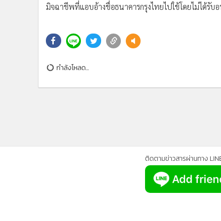
•
Management & HR
มิจฉาชีพที่แอบอ้างชื่อธนาคารกรุงไทยไปใช้โดยไม่ได้รับ
•
MGR Live
•
Infographic
•
การเมือง
•
ท่องเที่ยว
กำลังโหลด...
•
กีฬา
•
ต่างประเทศ
•
Special Scoop
•
เศรษฐกิจ-ธุรกิจ
•
จีน
•
ชุมชน-คุณภาพชีวิต
•
อาชญากรรม
ติดตามข่าวสารผ่านทาง LIN
•
Motoring
•
เกม
•
วิทยาศาสตร์
•
SMEs
•
หุ้น