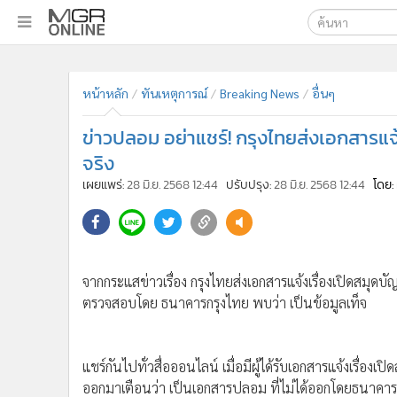
เลือกเครื่องมือท
•
หน้าหลัก
ค้นหา
•
ทันเหตุการณ์
หน้าหลัก
ทันเหตุการณ์
Breaking News
อื่นๆ
Google
•
ภาคใต้
ข่าวปลอม อย่าแชร์! กรุงไทยส่งเอกสารแจ้งเ
•
ภูมิภาค
MGR Onl
จริง
•
Online Section
ค้นหาขั
เผยแพร่:
28 มิ.ย. 2568 12:44
ปรับปรุง:
28 มิ.ย. 2568 12:44
โดย:
•
บันเทิง
•
ผู้จัดการรายวัน
•
คอลัมนิสต์
•
ละคร
จากกระแสข่าวเรื่อง กรุงไทยส่งเอกสารแจ้งเรื่องเปิดสมุดบ
•
CbizReview
ตรวจสอบโดย ธนาคารกรุงไทย พบว่า เป็นข้อมูลเท็จ
•
Cyber BIZ
•
ผู้จัดกวน
•
Good health & Well-being
แชร์กันไปทั่วสื่อออนไลน์ เมื่อมีผู้ได้รับเอกสารแจ้งเรื่องเ
•
Green Innovation & SD
ออกมาเตือนว่า เป็นเอกสารปลอม ที่ไม่ได้ออกโดยธนาคาร